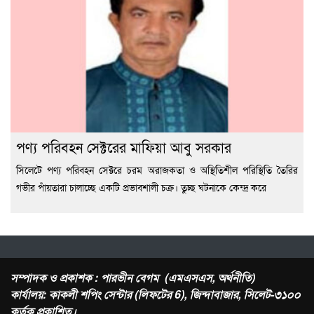
পণ্য পরিবহন সেক্টরের মাফিয়া আবু সরকার
সিলেটে পণ্য পরিবহন সেক্টরে চরম অরাজকতা ও অস্থিতিশীল পরিস্থিতি তৈরির
গভীর পাঁয়তারা চালাচ্ছে একটি প্রভাবশালী চক্র। তুচ্ছ ঘটনাকে কেন্দ্র করে
সম্পাদক ও প্রকাশক : পারভীন বেগম (এমএসএস, অর্থনীতি)
কার্যালয়: কাকলী শপিং সেন্টার (লিফটের 6), জিন্দাবাজার, সিলেট-৩১০০
কর্তৃক প্রকাশিত।