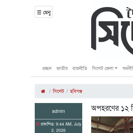
☰ মেনু
প্রচ্ছদ
জাতীয়
রাজনীতি
সিলেট জেলা
অর্থনী
সিলেট
হবিগঞ্জ
‎অপহরণের ১২ দ
admin
প্রকাশিত: 9:44 AM, July
2, 2026