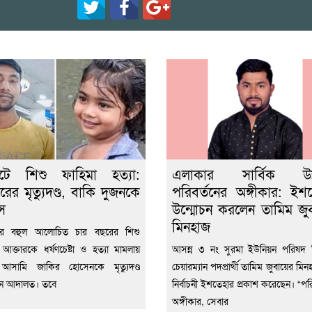
েটে শিশু ফাহিমা হত্যা:
এলাকার সার্বিক উন্ন
রের মৃত্যুদণ্ড, বাকি দুজনকে
পরিবর্তনের অঙ্গীকার: ইশ
স
উন্মোচন করলেন তামিম জুব
মিনহাজ
ের বহুল আলোচিত চার বছরের শিশু
 আক্তারকে ধর্ষণচেষ্টা ও হত্যা মামলায়
আসন্ন ৩ নং সুরমা ইউনিয়ন পরিষদ নি
ন আসামি জাকির হোসেনকে মৃত্যুদণ্ড
চেয়ারম্যান পদপ্রার্থী তামিম জুবায়ের মিন
েন আদালত। তবে
নির্বাচনী ইশতেহার প্রকাশ করেছেন। “পরি
অঙ্গীকার, সেবার