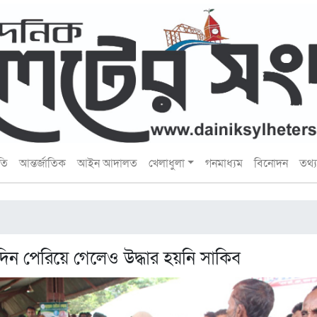
তি
আন্তর্জাতিক
আইন আদালত
খেলাধুলা
গনমাধ্যম
বিনোদন
তথ্য 
িন পেরিয়ে গেলেও উদ্ধার হয়নি সাকিব