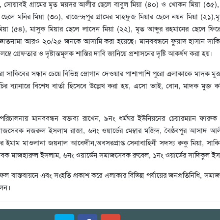
, সোয়াবই গ্রামের মৃত ময়দর আলীর ছেলে বাবুল মিয়া (৪০) ও খোকন মিয়া (৩৫), 
 ছেলে মনির মিয়া (৩০), রাজেন্দ্রপুর গ্রামের মাহফুজ মিয়ার ছেলে নয়ন মিয়া (২১),মৃ
িয়া (৫৪), মাসুক মিয়ার ছেলে লাদেন মিয়া (২২), মৃত আব্দুর রহমানের ছেলে ফি
্ঞাতনামা আরও ২০/২৫ জনকে আসামি করা হয়েছে। মানববন্ধনে ফুয়াদ হাসান সাকি
ে গ্রেফতার ও দৃষ্টান্তমূলক শাস্তির দাবি জানিয়ে প্রশাসনের দৃষ্টি আকর্ষণ করা হয়।
ীরা সাকিবের সন্ধান চেয়ে বিভিন্ন স্লোগান দেওয়ার পাশাপাশি পুরো এলাকাকে মাদক মুক
মসূচির ব্যানারে বিশেষ বার্তা হিসেবে উল্লেখ করা হয়, এসো ভাই, বোন, মাদক মুক্ত কর
পরিচালনায় মানববন্ধন বক্তব্য রাখেন, ৯নং ধর্মঘর ইউনিয়নের চেয়ারম্যান ফার
াজসেবক নজরুল ইসলাম রাজা, ৬নং ওয়ার্ডের মেম্বার মজিদ, বৈষ্ঠবপুর আসাদ আলী
ইমাম মাওলানা জয়নাল আবেদীন,অবসরপ্রাপ্ত সেনাবাহিনী সদস্য রুকু মিয়া, সাকি
জসেবক মাজহারুল ইসলাম, ৬নং ওয়ার্ডেন সমাজসেবক রুবেল, ১নং ওয়ার্ডের সাদিকুল ই
ল বাস্তবায়নে এবং সংহতি প্রকাশ করে এলাকার বিভিন্ন পর্যায়ের জনপ্রতিনিধি, সম
িলেন।