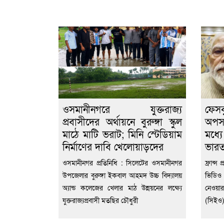
ওসমানীনগরে যুক্তরাজ্য
ফেস
প্রবাসীদের অর্থায়নে বুরুঙ্গা স্কুল
অপসা
মাঠে মাটি ভরাট; মিনি স্টেডিয়াম
মধ্য
নির্মাণের দাবি খেলোয়াড়দের
ভার
ওসমানীনগর প্রতিনিধি : সিলেটের ওসমানীনগর
ফ্রান্স 
উপজেলার বুরুঙ্গা ইকবাল আহমদ উচ্চ বিদ্যালয়
ভিডিও
অ্যান্ড কলেজের খেলার মাঠ উন্নয়নের লক্ষ্যে
নেওয়ার
যুক্তরাজ্যপ্রবাসী মতছির চৌধুরী
(সিইও) 