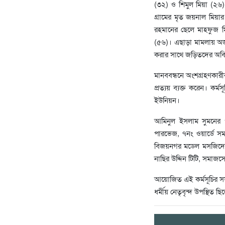
(৩২) ও শিমুল মিয়া (২৬)
গ্রামের মৃত জয়নাল মিয়ার
রহমানের ছেলে মাহফুজ ম
(৫৬)। এছাড়া মামলায় অজ
করার সাথে জড়িতদের অবিলম্ব
‎মানববন্ধনে অংশগ্রহণকার
প্রত্যয় ব্যক্ত করেন। কর্
ইউনিয়ন।
‎আমিনুল ইসলাম সুমনের 
পারভেজ, ৭নং ওয়ার্ডে সম
বিজয়নগর মডেল মসজিদের 
নাছির উদ্দিন টিটি, সমা
‎আয়োজিত এই কর্মসূচির সফ
ধর্মীয় নেতৃবৃন্দ উপস্থিত ছ