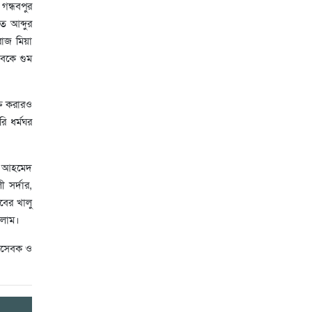
গন্ধবপুর
ত আব্দুর
রোজ মিয়া
বকে গুম
্ত করারও
ি ধর্মঘর
ুক আহমেদ
 সর্দার,
বের খালু
সলাম।
াজসেবক ও