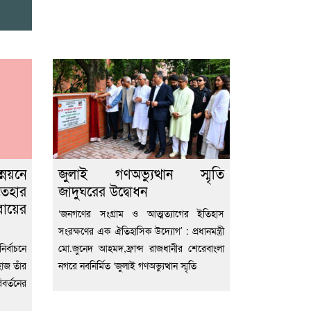
য়নে
জুলাই গণঅভ্যুত্থান স্মৃতি
তেহার
জাদুঘরের উদ্বোধন
ায়ের
‘জনগণের সংগ্রাম ও আত্মত্যাগের ইতিহাস
সংরক্ষণের এক ঐতিহাসিক উদ্যোগ’ : প্রধানমন্ত্রী
র্বাচনে
মো.জুনেদ আহমদ,ফ্রান্স রাজধানীর শেরেবাংলা
হাজ তাঁর
নগরে নবনির্মিত ‘জুলাই গণঅভ্যুত্থান স্মৃতি
বর্তনের