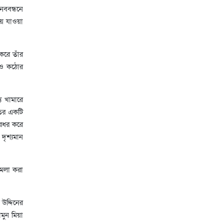
নববন্ধনে
য়ে যাওয়া
করে তাঁর
রও কঠোর
য খামারে
তির একটি
ারধর করে
দৃশ্যমান
ামলা করা
উদ্দিনের
মুন মিয়া