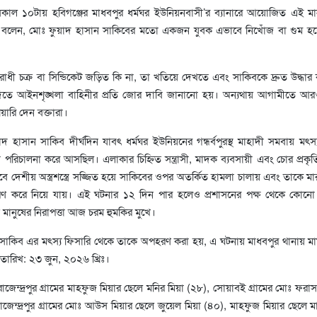
 সকাল ১০টায় হবিগঞ্জের মাধবপুর ধর্মঘর ইউনিয়নবাসী’র ব্যানারে আয়োজিত এই মা
করে বলেন, মোঃ ফুয়াদ হাসান সাকিবের মতো একজন যুবক এভাবে নিখোঁজ বা গুম হ
ধী চক্র বা সিন্ডিকেট জড়িত কি না, তা খতিয়ে দেখতে এবং সাকিবকে দ্রুত উদ্ধার 
দিতে আইনশৃঙ্খলা বাহিনীর প্রতি জোর দাবি জানানো হয়। অন্যথায় আগামীতে আ
য়ারি দেন বক্তারা।
 হাসান সাকিব দীর্ঘদিন যাবৎ ধর্মঘর ইউনিয়নের গন্ধর্বপুরস্থ মাহাদী সমবায় মৎস্
 পরিচালনা করে আসছিল। এলাকার চিহ্নিত সন্ত্রাসী, মাদক ব্যবসায়ী এবং চোর প্রকৃ
াবে দেশীয় অস্ত্রশস্ত্রে সজ্জিত হয়ে সাকিবের ওপর অতর্কিত হামলা চালায় এবং তাকে ম
হরণ করে নিয়ে যায়। এই ঘটনার ১২ দিন পার হলেও প্রশাসনের পক্ষ থেকে কোনো 
 মানুষের নিরাপত্তা আজ চরম হুমকির মুখে।
তে সাকিব এর মৎস্য ফিসারি থেকে তাকে অপহরণ করা হয়, ‎এ ঘটনায় মাধবপুর থানায় ম
তারিখ: ২৩ জুন, ২০২৬ খ্রিঃ।
জেন্দ্রপুর গ্রামের মাহফুজ মিয়ার ছেলে মনির মিয়া (২৮), সোয়াবই গ্রামের মোঃ ফরাস 
াজেন্দ্রপুর গ্রামের মোঃ আউস মিয়ার ছেলে জুয়েল মিয়া (৪০), মাহফুজ মিয়ার ছেলে মা