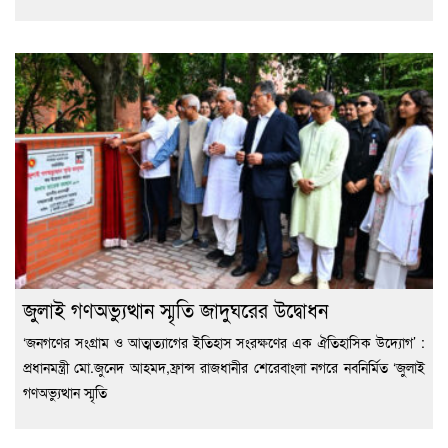
জুলাই গণঅভ্যুত্থান স্মৃতি জাদুঘরের উদ্বোধন
‘জনগণের সংগ্রাম ও আত্মত্যাগের ইতিহাস সংরক্ষণের এক ঐতিহাসিক উদ্যোগ’ :
প্রধানমন্ত্রী মো.জুনেদ আহমদ,ফ্রান্স রাজধানীর শেরেবাংলা নগরে নবনির্মিত ‘জুলাই
গণঅভ্যুত্থান স্মৃতি