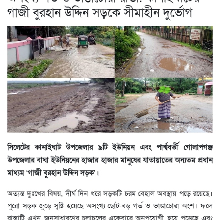
গাজী বুরহান উদ্দিন সড়কে সীমাহীন দুর্ভোগ
সিলেটের কানাইঘাট উপজেলার ৯টি ইউনিয়ন এবং পার্শ্ববর্তী গোলাপগঞ্জ
উপজেলার বাঘা ইউনিয়নের হাজার হাজার মানুষের যাতায়াতের অন্যতম প্রধান
মাধ্যম ‘গাজী বুরহান উদ্দিন সড়ক’।
অত্যন্ত দুঃখের বিষয়, দীর্ঘ দিন ধরে সড়কটি চরম বেহাল অবস্থায় পড়ে রয়েছে।
পুরো সড়ক জুড়ে সৃষ্টি হয়েছে অসংখ্য ছোট-বড় গর্ত ও ভাঙাচোরা অংশ। ফলে
রাস্তাটি এখন জনসাধারণের চলাচলের একেবারে অনুপযোগী হয়ে পড়েছে এবং