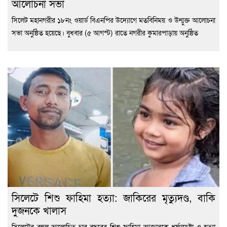
আলোচনা সভা
সিলেট মহানগরীর ১৮নং ওয়ার্ড বিএনপির উদ্যোগে মতবিনিময় ও উন্মুক্ত আলোচনা
সভা অনুষ্ঠিত হয়েছে। বুধবার (৫ আগস্ট) রাতে নগরীর কুমারপাড়ায় অনুষ্ঠিত
সিলেটে শিশু ফাহিমা হত্যা: জাকিরের মৃত্যুদণ্ড, বাকি
দুজনকে খালাস
সিলেটের বহুল আলোচিত চার বছরের শিশু ফাহিমা আক্তারকে ধর্ষণচেষ্টা ও হত্যা