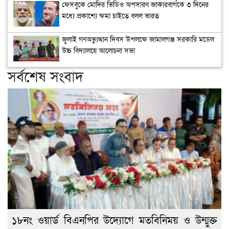
ফেসবুকে মোদির ভিডিও অপসারণ জাকারবার্গকে ৩ দিনের
মধ্যে প্রকাশ্যে ক্ষমা চাইতে বলল ভারত
জুলাই গণঅভ্যুত্থান দিবস উপলক্ষে জামালগঞ্জ সরকারি মডেল
উচ্চ বিদ্যালয়ে আলোচনা সভা
সর্বশেষ সংবাদ
১৮নং ওয়ার্ড বিএনপির উদ্যোগে মতবিনিময় ও উন্মুক্ত