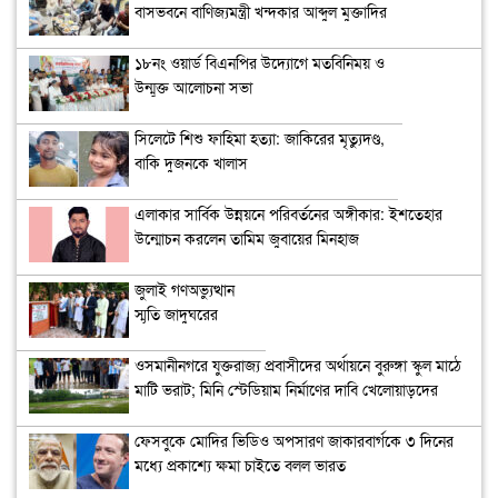
বাসভবনে বাণিজ্যমন্ত্রী খন্দকার আব্দুল মুক্তাদির
১৮নং ওয়ার্ড বিএনপির উদ্যোগে মতবিনিময় ও
উন্মুক্ত আলোচনা সভা
সিলেটে শিশু ফাহিমা হত্যা: জাকিরের মৃত্যুদণ্ড,
বাকি দুজনকে খালাস
এলাকার সার্বিক উন্নয়নে পরিবর্তনের অঙ্গীকার: ইশতেহার
উন্মোচন করলেন তামিম জুবায়ের মিনহাজ
জুলাই গণঅভ্যুত্থান
স্মৃতি জাদুঘরের
উদ্বোধন
ওসমানীনগরে যুক্তরাজ্য প্রবাসীদের অর্থায়নে বুরুঙ্গা স্কুল মাঠে
মাটি ভরাট; মিনি স্টেডিয়াম নির্মাণের দাবি খেলোয়াড়দের
ফেসবুকে মোদির ভিডিও অপসারণ জাকারবার্গকে ৩ দিনের
মধ্যে প্রকাশ্যে ক্ষমা চাইতে বলল ভারত