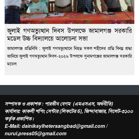
জুলাই গণঅভ্যুত্থান দিবস উপলক্ষে জামালগঞ্জ সরকারি
মডেল উচ্চ বিদ্যালয়ে আলোচনা সভা
জামালগঞ্জ প্রতিনিধি : জুলাই গণঅভ্যুত্থানে নিহত সকল শহীদের প্রতি বিনম্র শ্রদ্ধা
জানিয়ে জুলাই গণঅভ্যুত্থান দিবস-২০২৬ উপলক্ষে সুনামগঞ্জের জামালগঞ্জ সরকারি
মডেল
সম্পাদক ও প্রকাশক : পারভীন বেগম (এমএসএস, অর্থনীতি)
কার্যালয়: কাকলী শপিং সেন্টার (লিফটের 6), জিন্দাবাজার, সিলেট-৩১০০
কর্তৃক প্রকাশিত।
E-Mail: dainiksylhetersangbad@gmail.com /
nurul.press05@gmail.com