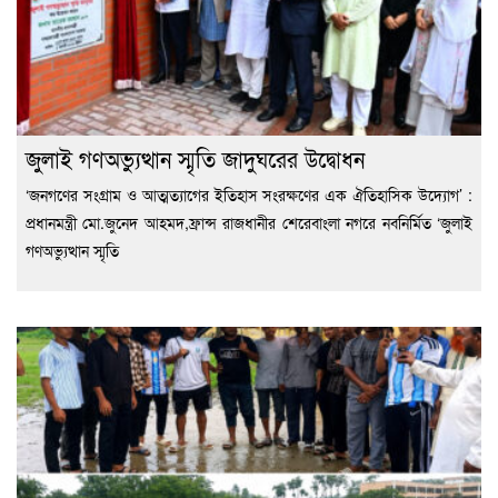
জুলাই গণঅভ্যুত্থান স্মৃতি জাদুঘরের উদ্বোধন
‘জনগণের সংগ্রাম ও আত্মত্যাগের ইতিহাস সংরক্ষণের এক ঐতিহাসিক উদ্যোগ’ :
প্রধানমন্ত্রী মো.জুনেদ আহমদ,ফ্রান্স রাজধানীর শেরেবাংলা নগরে নবনির্মিত ‘জুলাই
গণঅভ্যুত্থান স্মৃতি