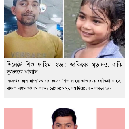
সিলেটে শিশু ফাহিমা হত্যা: জাকিরের মৃত্যুদণ্ড, বাকি
দুজনকে খালাস
সিলেটের বহুল আলোচিত চার বছরের শিশু ফাহিমা আক্তারকে ধর্ষণচেষ্টা ও হত্যা
মামলায় প্রধান আসামি জাকির হোসেনকে মৃত্যুদণ্ড দিয়েছেন আদালত। তবে