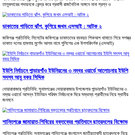
তালুকদারের পদায়নকে কেন্দ্র করে প্রবাসী রাজনৈতিক অঙ্গনে নানা প্রশ্ন ও
ডাকাতের গাড়িতে ঝাঁপ, কুপিয়ে জখম এসআই : আটক ২
জকিগঞ্জ প্রতিনিধি: সিলেটের জকিগঞ্জে ডাকাতদের ব্যবহৃত পিকআপ থামাতে গিয়ে সশস্ত্র
ডাকাত দলের হামলায় মুর্শেদ আলম নামে পুলিশের এক উপপরিদর্শক (এসআই)
ইউপি নির্বাচনে পান্ডারগাঁও ইউনিয়নের ৩ নম্বর ওয়ার্ডে আলোচনায় ইউপি
সদস্য আবু বকর সিদ্দিক
দোয়ারাবাজার প্রতিনিধি: সুনামগঞ্জের দোয়ারাবাজার উপজেলার পান্ডারগাঁও ইউনিয়নের ৩
নম্বর ওয়ার্ডে আসন্ন ইউনিয়ন পরিষদ নির্বাচনকে ঘিরে সম্ভাব্য প্রার্থীদের নিয়ে স্থানীয়
জনমনে
শান্তিগঞ্জে জামায়াত-শিবিরের বক্তব্যের প্রতিবাদে ছাত্রদলের বিক্ষোভ
শান্তিগঞ্জ প্রতিনিধি: সুনামগঞ্জের শান্তিগঞ্জে বাংলাদেশ জাতীয়তাবাদী ছাত্রদলকে নিয়ে