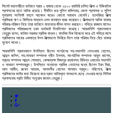
সিলেট মহানগরীতে বর্তমানে প্রায় ২ হাজার থেকে ২৫০০ ব্যাটারি চালিত রিক্সা ও ইজিবাইক
প্রশাসনের হাতে আটক রয়েছে। দীর্ঘদিন ধরে পুলিশ কমিশনার, জেলা প্রশাসক ও পুলিশ
সুপারসহ সংশ্লিষ্ট মহলে আবেদন করেও কোনো সমাধান মেলেনি। হতদরিদ্র রিক্সা
শ্রমিকরা ঋণ ও কিস্তির মাধ্যমে এসব যানবাহন ক্রয় করেছেন। রিক্সাগুলো আটক থাকায়
পরিবার-পরিজন নিয়ে তারা বর্তমানে মানবেতর জীবন যাপন করছেন। পবিত্র রমজান মাসেও
শ্রমিকদের পরিবারগুলো চরম অর্থকষ্টে দিনাতিপাত করেছে। স্মারকলিপি প্রদানকালে
নেতৃবৃন্দ বলেন, বর্তমান সরকার শ্রমিক বান্ধব। মানবিক দিক বিবেচনা করে এই পবিত্র মাসে
শ্রমিকদের আয়ের একমাত্র উৎস রিক্সাগুলো ফিরিয়ে দিলে তারা পরিবার নিয়ে বেঁচে থাকার
সুযোগ পাবেন।
স্মারকলিপি প্রদানকালে উপস্থিত ছিলেন সংগঠনের সহ-সভাপতি দেলওয়ার হোসেন,
আব্দুল জলিল, সহ-সাধারণ সম্পাদক দ্বীন ইসলাম, সাংগঠনিক সম্পাদক আবুল কাশেম,
প্রচার সম্পাদক আব্দুস সোবহান, কোষাধ্যক্ষ মিজানুর রহমানসহ বিভিন্ন ওয়ার্ডের সভাপতি
ও সাধারণ সম্পাদকবৃন্দ। উপস্থিত অন্যান্য শ্রমিক নেতাদের মধ্যে ছিলেন ইরন মিয়া,
আল আমীন, রুবেল আহমদ, আলমগীর হোসেন সালমান প্রমুখ। পরিশেষে, রিক্সা
শ্রমিকদের কষ্টের কথা বিবেচনা করে দ্রুত আটককৃত যানগুলো ছেড়ে দেওয়ার জন্য সিসিক
প্রশাসকের প্রতি বিনীত অনুরোধ জানান নেতৃবৃন্দ।