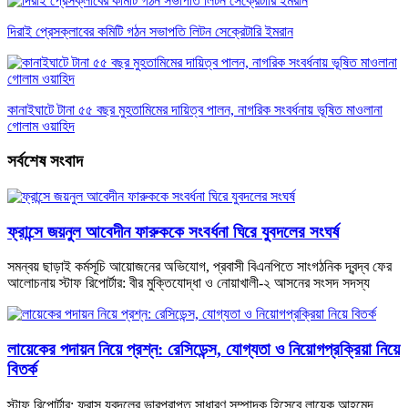
দিরাই প্রেসক্লাবের কমিটি গঠন সভাপতি লিটন সেক্রেটারি ইমরান
কানাইঘাটে টানা ৫৫ বছর মুহতামিমের দায়িত্ব পালন, নাগরিক সংবর্ধনায় ভূষিত মাওলানা
গোলাম ওয়াহিদ
সর্বশেষ সংবাদ
ফ্রান্সে জয়নুল আবেদীন ফারুককে সংবর্ধনা ঘিরে যুবদলের সংঘর্ষ
সমন্বয় ছাড়াই কর্মসূচি আয়োজনের অভিযোগ, প্রবাসী বিএনপিতে সাংগঠনিক দ্বন্দ্ব ফের
আলোচনায় স্টাফ রিপোর্টার: বীর মুক্তিযোদ্ধা ও নোয়াখালী-২ আসনের সংসদ সদস্য
লায়েকের পদায়ন নিয়ে প্রশ্ন: রেসিডেন্স, যোগ্যতা ও নিয়োগপ্রক্রিয়া নিয়ে
বিতর্ক
স্টাফ রিপোর্টার: ফ্রান্স যুবদলের ভারপ্রাপ্ত সাধারণ সম্পাদক হিসেবে লায়েক আহমেদ