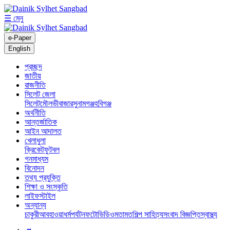
☰ মেনু
e-Paper
English
প্রচ্ছদ
জাতীয়
রাজনীতি
সিলেট জেলা
সিলেট
মৌলভীবাজার
সুনামগঞ্জ
হবিগঞ্জ
অর্থনীতি
আন্তর্জাতিক
আইন আদালত
খেলাধুলা
ক্রিকেট
ফুটবল
গনমাধ্যম
বিনোদন
তথ্য প্রযুক্তি
শিক্ষা ও সংস্কৃতি
লাইফস্টাইল
অন্যান্য
চাকুরী
আবহাওয়া
ধর্ম
পর্যটন
ফটো
ভিডিও
মতামত
শিল্প সাহিত্য
সংবাদ বিজ্ঞপ্তি
স্বাস্থ্য