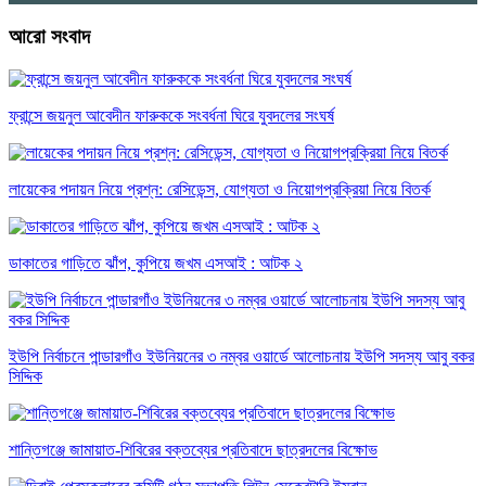
আরো সংবাদ
ফ্রান্সে জয়নুল আবেদীন ফারুককে সংবর্ধনা ঘিরে যুবদলের সংঘর্ষ
লায়েকের পদায়ন নিয়ে প্রশ্ন: রেসিডেন্স, যোগ্যতা ও নিয়োগপ্রক্রিয়া নিয়ে বিতর্ক
ডাকাতের গাড়িতে ঝাঁপ, কুপিয়ে জখম এসআই : আটক ২
ইউপি নির্বাচনে পান্ডারগাঁও ইউনিয়নের ৩ নম্বর ওয়ার্ডে আলোচনায় ইউপি সদস্য আবু বকর
সিদ্দিক
শান্তিগঞ্জে জামায়াত-শিবিরের বক্তব্যের প্রতিবাদে ছাত্রদলের বিক্ষোভ