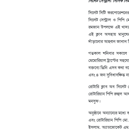
সিলেট সেন্ট্রাল: সিসিক স
সিলেট সিটি করপোরেশনের (
সিলেট সেন্ট্রাল ও পিপি ম
রমজান উপলক্ষে এই খাদ্য 
এই ক্লাব অসহায় মানুষের
দাঁড়ানোর আহ্বান জানান 
গতকাল শনিবার সকালে স
মেমোরিয়াল ট্রাস্টের সহয
বক্তব্যে তিনি এসব কথা ব
এবং ৪ জন সুবিধাবঞ্চিত 
রোটারি ক্লাব অব সিলেট স
রোটারিয়ান পিপি রুহুল আল
মনসুফ।
অনুষ্ঠানে অন্যান্যের মধ্
এবং রোটারিয়ান পিপি মো. 
ইসলাম, অ্যাডভোকেট এম. 