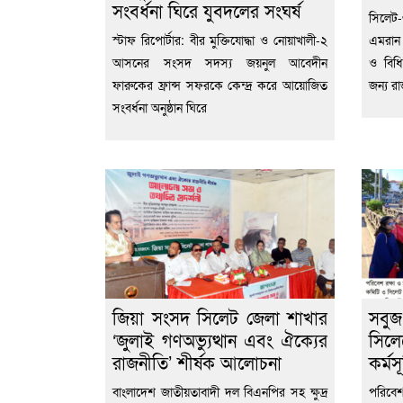
সংবর্ধনা ঘিরে যুবদলের সংঘর্ষ
‎সিলে
স্টাফ রিপোর্টার: বীর মুক্তিযোদ্ধা ও নোয়াখালী-২
এমরান
আসনের সংসদ সদস্য জয়নুল আবেদীন
ও বিধি
ফারুকের ফ্রান্স সফরকে কেন্দ্র করে আয়োজিত
জন্য রা
সংবর্ধনা অনুষ্ঠান ঘিরে
জিয়া সংসদ সিলেট জেলা শাখার
সবুজ
‘জুলাই গণঅভ্যুত্থান এবং ঐক্যের
সিলে
রাজনীতি’ শীর্ষক আলোচনা
কর্মসূ
বাংলাদেশ জাতীয়তাবাদী দল বিএনপির সহ ক্ষুদ্র
পরিবেশ 