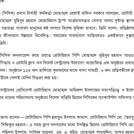
িইও
সিসিক) প্রধান নির্বাহী কর্মকর্তা মোহাম্মদ রেজাই রাফিন সরকার বলেছেন, রোটারি 
োহাম্মদ মুহিবুর রহমান মেমোরিয়াল ট্রাস্ট আর্তমানবতার সেবায় অনন্য দৃষ্টান্ত স্থা
সহায়তা সাধারণ মানুষের কষ্ট লাঘবে বিশেষ ভূমিকা রাখবে। তিনি বলেন, প্রতিষ্ঠালগ
 জীবনমান উন্নয়নে নিবেদিত। সমাজের সামর্থ্যবান ব্যক্তিদেরও একইভাবে দুস্থ
তিনি।
িসিক কনফারেন্স রুমে প্রয়াত রোটারিয়ান পিপি মোহাম্মদ মুহিবুর রহমান আ
োগিতায় ও রোটারি ক্লাব অব সিলেট সেন্ট্রালের উদ্যোগে আয়োজিত এক অনুষ্ঠানে প্রধা
লেন। অনুষ্ঠানে ১২৫ জন হাফিজে কুরআনের মাঝে খাদ্য সামগ্রী, ৬ জন প্রতিবন্ধীকে হ
নারীকে সেলাই মেশিন বিতরণ করা হয়।
েন্ট্রালের প্রেসিডেন্ট রোটারিয়ান মোহাম্মদ আমিরুল ইসলামের সভাপতিত্বে ও ইভেন
ম খানের পরিচালনায় অনুষ্ঠানে বিশেষ অতিথি ছিলেন সিসিকের অ্যাকাউন্টস অফিসার 
যে বক্তব্য রাখেন— রোটারিয়ান পিপি হুমায়ুন ইসলাম কামাল, রোটারিয়ান পিপি মো. তৈয়ব
সিদ্দিকুর রহমান। এ সময় ক্লাব সদস্যদের মধ্যে উপস্থিত ছিলেন রোটারিয়ান পিপি ম
শহিদুল ইসলাম, সাব্বির আহমদ, এম. এ. রহিম, মোহাম্মদ শামশুদ্দিন, আব্দুর রহমা