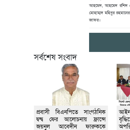
আহমেদ, আহমেদ রশিদ চৌধু
মোহাম্মদ মহিবুর রহমানে
জাফর।
সর্বশেষ সংবাদ
প্রবাসী বিএনপিতে সাংগঠনিক
আইন
দ্বন্দ্ব ফের আলোচনায় ফ্রান্সে
বৃদ্
জয়নুল আবেদীন ফারুককে
অপরি