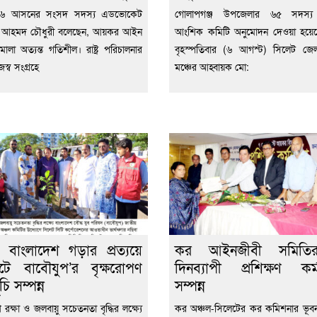
ট-৬ আসনের সংসদ সদস্য এডভোকেট
গোলাপগঞ্জ উপজেলার ৬৫ সদস্য ব
 আহমদ চৌধুরী বলেছেন, আয়কর আইন
আংশিক কমিটি অনুমোদন দেওয়া হয়ে
মালা অত্যন্ত গতিশীল। রাষ্ট্র পরিচালনার
বৃহস্পতিবার (৬ আগস্ট) সিলেট জেল
জস্ব সংগ্রহে
মঞ্চের আহ্বায়ক মো:
 বাংলাদেশ গড়ার প্রত্যয়ে
কর আইনজীবী সমিত
টে বাবৌযুপ’র বৃক্ষরোপণ
দিনব্যাপী প্রশিক্ষণ কর্
চি সম্পন্ন
সম্পন্ন
রক্ষা ও জলবায়ু সচেতনতা বৃদ্ধির লক্ষ্যে
কর অঞ্চল-সিলেটের কর কমিশনার ভূব