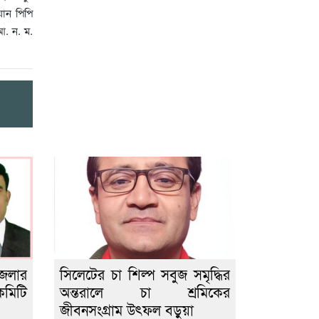
য়ান পিপি
আ. ন. ম.
জেলার
সিলেটের চা শিল্প সবুজ সমৃদ্ধির
কমিটি
অন্তরালে চা শ্রমিকের
জীবনসংগ্রাম উৎফল বড়ুয়া