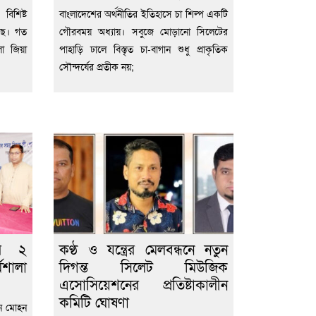
িশিষ্ট
বাংলাদেশের অর্থনীতির ইতিহাসে চা শিল্প একটি
ছে। গত
গৌরবময় অধ্যায়। সবুজে মোড়ানো সিলেটের
া জিয়া
পাহাড়ি ঢালে বিস্তৃত চা-বাগান শুধু প্রাকৃতিক
সৌন্দর্যের প্রতীক নয়;
ির ২
কণ্ঠ ও যন্ত্রের মেলবন্ধনে নতুন
মশালা
দিগন্ত সিলেট মিউজিক
এসোসিয়েশনের প্রতিষ্টাকালীন
কমিটি ঘোষণা
ন মোহন