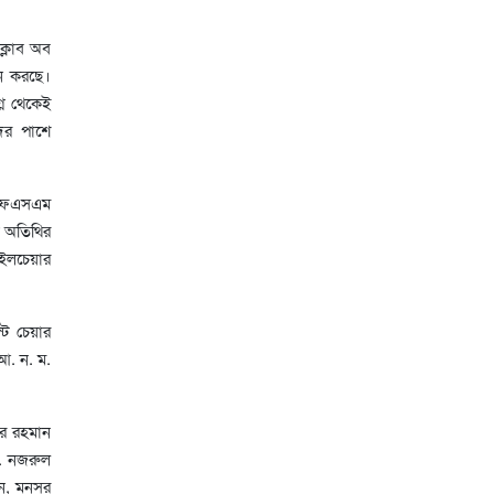
ক্লাব অব
পন করছে।
্ন থেকেই
দের পাশে
রএফএসএম
ন অতিথির
ুইলচেয়ার
্ট চেয়ার
আ. ন. ম.
ুর রহমান
ো. নজরুল
ন, মনসুর