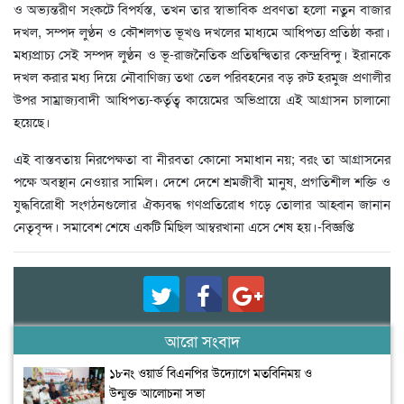
ও অভ্যন্তরীণ সংকটে বিপর্যস্ত, তখন তার স্বাভাবিক প্রবণতা হলো নতুন বাজার
দখল, সম্পদ লুণ্ঠন ও কৌশলগত ভূখণ্ড দখলের মাধ্যমে আধিপত্য প্রতিষ্ঠা করা।
মধ্যপ্রাচ্য সেই সম্পদ লুণ্ঠন ও ভূ-রাজনৈতিক প্রতিদ্বন্দ্বিতার কেন্দ্রবিন্দু। ইরানকে
দখল করার মধ্য দিয়ে নৌবাণিজ্য তথা তেল পরিবহনের বড় রুট হরমুজ প্রণালীর
উপর সাম্রাজ্যবাদী আধিপত্য-কর্তৃত্ব কায়েমের অভিপ্রায়ে এই আগ্রাসন চালানো
হয়েছে।
এই বাস্তবতায় নিরপেক্ষতা বা নীরবতা কোনো সমাধান নয়; বরং তা আগ্রাসনের
পক্ষে অবস্থান নেওয়ার সামিল। দেশে দেশে শ্রমজীবী মানুষ, প্রগতিশীল শক্তি ও
যুদ্ধবিরোধী সংগঠনগুলোর ঐক্যবদ্ধ গণপ্রতিরোধ গড়ে তোলার আহ্বান জানান
নেতৃবৃন্দ। সমাবেশ শেষে একটি মিছিল আম্বরখানা এসে শেষ হয়।-বিজ্ঞপ্তি
আরো সংবাদ
১৮নং ওয়ার্ড বিএনপির উদ্যোগে মতবিনিময় ও
উন্মুক্ত আলোচনা সভা