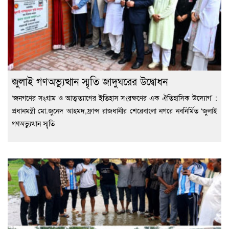
জুলাই গণঅভ্যুত্থান স্মৃতি জাদুঘরের উদ্বোধন
‘জনগণের সংগ্রাম ও আত্মত্যাগের ইতিহাস সংরক্ষণের এক ঐতিহাসিক উদ্যোগ’ :
প্রধানমন্ত্রী মো.জুনেদ আহমদ,ফ্রান্স রাজধানীর শেরেবাংলা নগরে নবনির্মিত ‘জুলাই
গণঅভ্যুত্থান স্মৃতি