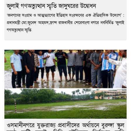
জুলাই গণঅভ্যুত্থান স্মৃতি জাদুঘরের উদ্বোধন
‘জনগণের সংগ্রাম ও আত্মত্যাগের ইতিহাস সংরক্ষণের এক ঐতিহাসিক উদ্যোগ’ :
প্রধানমন্ত্রী মো.জুনেদ আহমদ,ফ্রান্স রাজধানীর শেরেবাংলা নগরে নবনির্মিত ‘জুলাই
গণঅভ্যুত্থান স্মৃতি
ওসমানীনগরে যুক্তরাজ্য প্রবাসীদের অর্থায়নে বুরুঙ্গা স্কুল