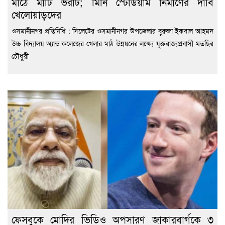
মাঠে মাটি ভরাট; মিনি স্টেডিয়াম নির্মাণের দাবি
খেলোয়াড়দের
ওসমানীনগর প্রতিনিধি : সিলেটের ওসমানীনগর উপজেলার বুরুঙ্গা ইকবাল আহমদ
উচ্চ বিদ্যালয় অ্যান্ড কলেজের খেলার মাঠ উন্নয়নের লক্ষ্যে যুক্তরাজ্যপ্রবাসী মতছির
চৌধুরী
ফেসবুকে মোদির ভিডিও অপসারণ জাকারবার্গকে ৩