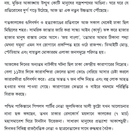
নয়, মুক্তির আকাঙ্খায় উন্মুখ কোটি মানুষের বজ্রশপথের আঙিনা। ঘরে ঘরে যে
প্রতিরোধের দুর্গ গড়ে উঠেছে, আজ তা এক নতুন উচ্চতায় পৌঁছেছে।
গতকালকের গুলিবর্ষণ ও হত্যাকাণ্ডের প্রতিবাদে আজ সকাল থেকেই ঢাকা ছিল
মিছিলের শহর। সামরিক জান্তার জারি করা সান্ধ্য আইন (কার্ফু) ভঙ্গ করে হাজার
হাজার মানুষ রাস্তায় নেমে আসে। ‘জয় বাংলা’, ‘তোমার আমার ঠিকানা পদ্মা
মেঘনা যমুনা’ এমন সব স্লোগানে প্রকম্পিত হয়ে ওঠে রাজপথ। ডিআইটি মোড়,
স্টেডিয়াম এবং বায়তুল মোকাররম এলাকা জনসমুদ্রে পরিণত হয়।
আজকের দিনের অন্যতম নাটকীয় ঘটনা ছিল ঢাকা কেন্দ্রীয় কারাগারের বিদ্রোহ।
বেলা ১১টার দিকে কারাবন্দিরা জেলের তালা ভেঙে বেরিয়ে আসার চেষ্টা করলে
কারারক্ষীরা গুলিবর্ষণ করে। এতে অন্তত ৭ জন বন্দি নিহত এবং বহু লোক আহত
হওয়ার খবর পাওয়া গেছে। কারাগারের ভেতরে ও বাইরে থমথমে পরিস্থিতি
বিরাজ করছে।
পশ্চিম পাকিস্তানে পিপলস পার্টির নেতা জুলফিকার আলী ভুট্টো যখন আলোচনার
নানা ছক কষছেন, তখন ঢাকার রেসকোর্স ময়দানে কালকের (৭ মার্চ)
মহাসমাবেশ ঘিরে টানটান উত্তেজনা। সাধারণ মানুষের প্রত্যাশা আকাশচুম্বী।
দিনভর বিভিন্ন রাজনৈতিক নেতা ও ছাত্রনেতাদের সাথে রুদ্ধদ্বার বৈঠক।