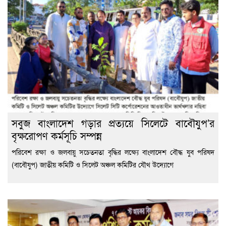
সবুজ বাংলাদেশ গড়ার প্রত্যয়ে সিলেটে বাবৌযুপ’র
বৃক্ষরোপণ কর্মসূচি সম্পন্ন
পরিবেশ রক্ষা ও জলবায়ু সচেতনতা বৃদ্ধির লক্ষ্যে বাংলাদেশ বৌদ্ধ যুব পরিষদ
(বাবৌযুপ) জাতীয় কমিটি ও সিলেট অঞ্চল কমিটির যৌথ উদ্যোগে