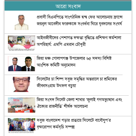
আরো সংবাদ
প্রবাসী বিএনপিতে সাংগঠনিক দ্বন্দ্ব ফের আলোচনায় ফ্রান্সে
জয়নুল আবেদীন ফারুককে সংবর্ধনা ঘিরে যুবদলের সংঘর্ষ
আইনজীবীদের পেশাগত দক্ষতা বৃদ্ধিতে প্রশিক্ষণ কর্মশালা
অপরিহার্য: এমপি এমরান চৌধুরী
জিয়া মঞ্চ গোলাপগঞ্জ উপজেলার ৬৫ সদস্য বিশিষ্ট
আংশিক কমিটি অনুমোদন
সিলেটের চা শিল্প সবুজ সমৃদ্ধির অন্তরালে চা শ্রমিকের
জীবনসংগ্রাম উৎফল বড়ুয়া
জিয়া সংসদ সিলেট জেলা শাখার ‘জুলাই গণঅভ্যুত্থান এবং
ঐক্যের রাজনীতি’ শীর্ষক আলোচনা
সবুজ বাংলাদেশ গড়ার প্রত্যয়ে সিলেটে বাবৌযুপ’র
বৃক্ষরোপণ কর্মসূচি সম্পন্ন