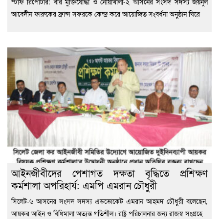
স্টাফ রিপোর্টার: বীর মুক্তিযোদ্ধা ও নোয়াখালী-২ আসনের সংসদ সদস্য জয়নুল
আবেদীন ফারুকের ফ্রান্স সফরকে কেন্দ্র করে আয়োজিত সংবর্ধনা অনুষ্ঠান ঘিরে
আইনজীবীদের পেশাগত দক্ষতা বৃদ্ধিতে প্রশিক্ষণ
কর্মশালা অপরিহার্য: এমপি এমরান চৌধুরী
‎সিলেট-৬ আসনের সংসদ সদস্য এডভোকেট এমরান আহমদ চৌধুরী বলেছেন,
আয়কর আইন ও বিধিমালা অত্যন্ত গতিশীল। রাষ্ট্র পরিচালনার জন্য রাজস্ব সংগ্রহে