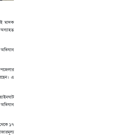
ুই মাদক
 অব্যাহত
এ অভিযান
 উপজেলার
করছেন। এ
োয়াইনঘাট
 অভিযান
 থেকে ১৭
ারমূল্য