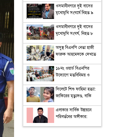
ওসমানীনগরে দুই বাসের
মুখোমুখি সংঘর্ষে নিহত ৯
: সিউক চেয়ারম্যান কয়েস
লোদীর শোক
ওসমানীনগরে দুই বাসের
মুখোমুখি সংঘর্ষ, নিহত ৮
অসুস্থ বিএনপি নেতা হাজী
ফারুক আহমেদকে দেখতে
বাসভবনে বাণিজ্যমন্ত্রী
খন্দকার আব্দুল মুক্তাদির
১৮নং ওয়ার্ড বিএনপির
উদ্যোগে মতবিনিময় ও
উন্মুক্ত আলোচনা সভা
সিলেটে শিশু ফাহিমা হত্যা:
জাকিরের মৃত্যুদণ্ড, বাকি
দুজনকে খালাস
এলাকার সার্বিক উন্নয়নে
পরিবর্তনের অঙ্গীকার:
ইশতেহার উন্মোচন করলেন
তামিম জুবায়ের মিনহাজ