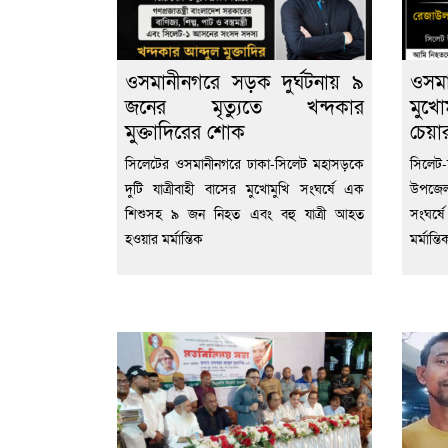
ওসমানীনগরে সড়ক দুর্ঘটনায় ৯
ওসম
জনের মৃত্যুতে খন্দকার
মুখো
মুক্তাদিরের শোক
চেয়া
সিলেটের ওসমানীনগরে ঢাকা-সিলেট মহাসড়কে
সিলে
দুটি যাত্রীবাহী বাসের মুখোমুখি সংঘর্ষে এক
উপজেলা
শিশুসহ ৯ জন নিহত এবং বহু যাত্রী আহত
সংঘর্ষ
হওয়ার মর্মান্তিক
মর্মান্