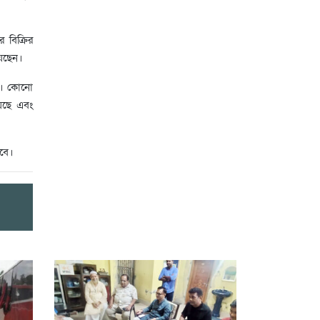
 বিক্রির
েছেন।
োর। কোনো
য়েছে এবং
বে।