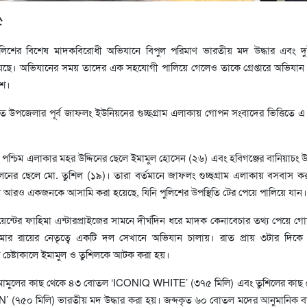
:
ুলিশের বিশেষ মাদকবিরোধী অভিযানে বিপুল পরিমাণ ভারতীয় মদ উদ্ধার এবং দ
ছে। অভিযানের সময় তাদের এক সহযোগী পালিয়ে গেলেও তাকে গ্রেপ্তারে অভিযান
িশ।
তে উপজেলার পূর্ব জাফলং ইউনিয়নের গুচ্ছগ্রাম এলাকায় গোপন সংবাদের ভিত্তিতে 
শ্চিম এলাকার মহর উদ্দিনের ছেলে ইমামুল হোসেন (২৬) এবং হবিগঞ্জের বানিয়াচং
লনের ছেলে মো. তুশিল (১৯)। তারা বর্তমানে জাফলং গুচ্ছগ্রাম এলাকায় বসবাস 
 আরও একজনকে আসামি করা হয়েছে, যিনি পুলিশের উপস্থিতি টের পেয়ে পালিয়ে যান।
 পয়েন্টের ফাহিমা এন্টারপ্রাইজের সামনে দীর্ঘদিন ধরে মাদক কেনাবেচার তথ্য পেয়ে গ
ার রায়ের নেতৃত্বে একটি দল সেখানে অভিযান চালায়। রাত প্রায় ৩টার দিকে
চেষ্টাকালে ইমামুল ও তুশিলকে আটক করা হয়।
 ইমামুলের কাছ থেকে ৪৩ বোতল ‘ICONIQ WHITE’ (৩৭৫ মিলি) এবং তুশিলের কাছ
৫০ মিলি) ভারতীয় মদ উদ্ধার করা হয়। জব্দকৃত ৬০ বোতল মদের আনুমানিক বাজ