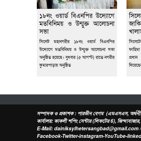
১৮নং ওয়ার্ড বিএনপির উদ্যোগে
সিল
মতবিনিময় ও উন্মুক্ত আলোচনা
জাকি
সভা
খালা
সিলেট মহানগরীর ১৮নং ওয়ার্ড বিএনপির
সিলেট
উদ্যোগে মতবিনিময় ও উন্মুক্ত আলোচনা সভা
ফাহিমা
অনুষ্ঠিত হয়েছে। বুধবার (৫ আগস্ট) রাতে নগরীর
প্রধা
কুমারপাড়ায় অনুষ্ঠিত
দিয়েছ
সম্পাদক ও প্রকাশক : পারভীন বেগম (এমএসএস, অর্থনী
কার্যালয়: কাকলী শপিং সেন্টার (লিফটের 6), জিন্দাবাজা
E-Mail: dainiksylhetersangbad@gmail.com 
Facebook-Twitter-instagram-YouTube-linked