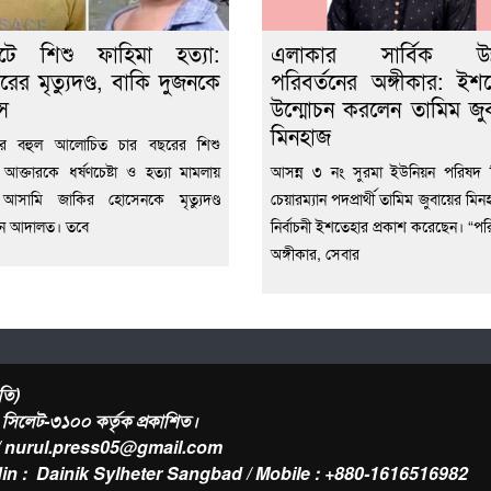
েটে শিশু ফাহিমা হত্যা:
এলাকার সার্বিক উন্ন
রের মৃত্যুদণ্ড, বাকি দুজনকে
পরিবর্তনের অঙ্গীকার: ইশ
স
উন্মোচন করলেন তামিম জুব
মিনহাজ
ের বহুল আলোচিত চার বছরের শিশু
 আক্তারকে ধর্ষণচেষ্টা ও হত্যা মামলায়
আসন্ন ৩ নং সুরমা ইউনিয়ন পরিষদ নি
ন আসামি জাকির হোসেনকে মৃত্যুদণ্ড
চেয়ারম্যান পদপ্রার্থী তামিম জুবায়ের মিন
েন আদালত। তবে
নির্বাচনী ইশতেহার প্রকাশ করেছেন। “পরি
অঙ্গীকার, সেবার
তি)
র, সিলেট-৩১০০ কর্তৃক প্রকাশিত।
/ nurul.press05@gmail.com
in : Dainik Sylheter Sangbad / Mobile : +880-1616516982