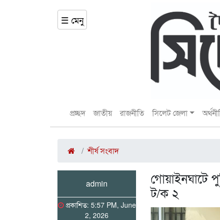
☰ মেনু
প্রচ্ছদ
জাতীয়
রাজনীতি
সিলেট জেলা
অর্থনী
শীর্ষ সংবাদ
গোয়াইনঘাটে পু
admin
ট/ক ২
প্রকাশিত: 5:57 PM, June
2, 2026