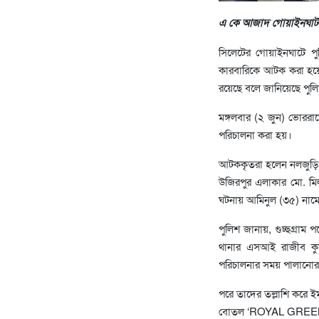
এ কে আজাদ গোয়াইনঘাট
সিলেটের গোয়াইনঘাটে প
কারবারিকে আটক করা হয়ে
রয়েছে বলে জানিয়েছে পুল
মঙ্গলবার (২ জুন) ভোররা
পরিচালনা করা হয়।
আটককৃতরা হলেন নলজুড়ি প
উজিরপুর এলাকার মো. মি
ঘটনায় আমিনুল (৩৫) নামে
পুলিশ জানায়, গুচ্ছগ্রাম
থানার এসআই রাজীব কুম
পরিচালনার সময় পালানোর 
পরে তাদের তল্লাশি করে
বোতল ‘ROYAL GREEN’ (৭