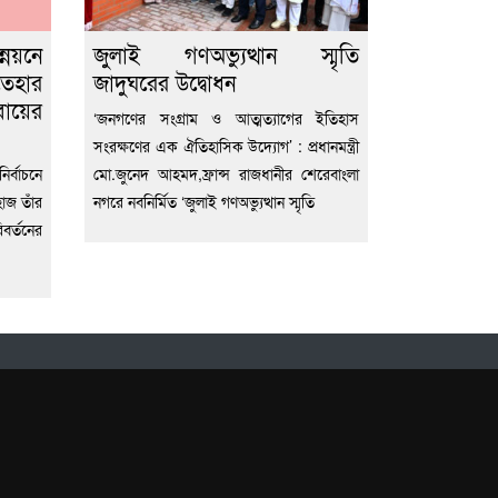
য়নে
জুলাই গণঅভ্যুত্থান স্মৃতি
তেহার
জাদুঘরের উদ্বোধন
ায়ের
‘জনগণের সংগ্রাম ও আত্মত্যাগের ইতিহাস
সংরক্ষণের এক ঐতিহাসিক উদ্যোগ’ : প্রধানমন্ত্রী
র্বাচনে
মো.জুনেদ আহমদ,ফ্রান্স রাজধানীর শেরেবাংলা
হাজ তাঁর
নগরে নবনির্মিত ‘জুলাই গণঅভ্যুত্থান স্মৃতি
বর্তনের