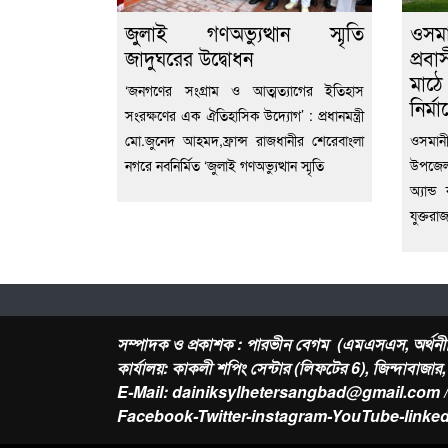
জুলাই গণঅভ্যুত্থান স্মৃতি
ওসম
জাদুঘরের উদ্বোধন
প্রবা
মাঠে
‘জনগণের সংগ্রাম ও আত্মত্যাগের ইতিহাস
নির্ম
সংরক্ষণের এক ঐতিহাসিক উদ্যোগ’ : প্রধানমন্ত্রী
মো.জুনেদ আহমদ,ফ্রান্স রাজধানীর শেরেবাংলা
ওসমানী
নগরে নবনির্মিত ‘জুলাই গণঅভ্যুত্থান স্মৃতি
উপজেলা
অ্যান্
যুক্তরা
সম্পাদক ও প্রকাশক : পারভীন বেগম (এমএসএস, অর্থনী
কার্যালয়: কাকলী শপিং সেন্টার (লিফটের 6), জিন্দাবাজা
E-Mail: dainiksylhetersangbad@gmail.com 
Facebook-Twitter-instagram-YouTube-linked