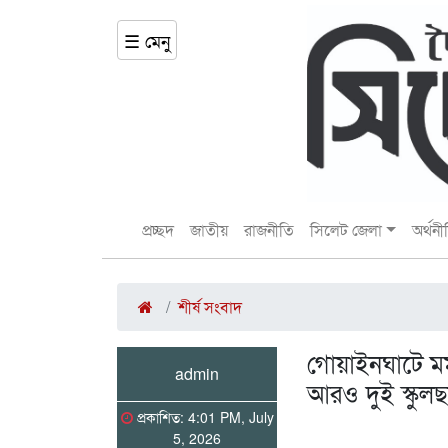
☰ মেনু
প্রচ্ছদ
জাতীয়
রাজনীতি
সিলেট জেলা
অর্থনী
শীর্ষ সংবাদ
গোয়াইনঘাটে মর্
admin
আরও দুই স্কুলছাত
প্রকাশিত: 4:01 PM, July
5, 2026