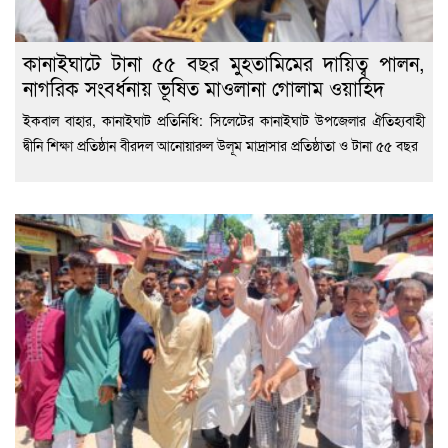
কানাইঘাটে টানা ৫৫ বছর মুহতামিমের দায়িত্ব পালন,
নাগরিক সংবর্ধনায় ভূষিত মাওলানা গোলাম ওয়াহিদ
ইকবাল বাহার, কানাইঘাট প্রতিনিধি: সিলেটের কানাইঘাট উপজেলার ঐতিহ্যবাহী
দ্বীনি শিক্ষা প্রতিষ্ঠান বীরদল আনোয়ারুল উলূম মাদ্রাসার প্রতিষ্ঠাতা ও টানা ৫৫ বছর