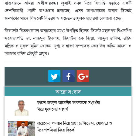
বাস্তবায়নে আমরা অঙ্গীকারবদ্ধ। জুলাই সনদ নিয়ে বিভ্রান্তি ছড়াতে একটি
দেশবিরোধী গোষ্ঠী অপপ্রচার চালাচ্ছে। এসব অপপ্রচারের জবাব দিতেই
জনগণের মাঝে লিফলেট বিতরণ ও সচেতনতামূলক প্রচারণা চালানো হচ্ছে।
লিফলেট বিতরণকালে অন্যান্যের মধ্যে উপস্থিত ছিলেন সিলেট মহানগর বিএনপির
সহসভাপতি ডা. নাজমুল ইসলাম, জিয়াউল হক জিয়া, আব্দুল হাকিম, রহিম
মল্লিক ও নুরুল মুমিন খোকন, যুগ্ম সাধারণ সম্পাদক রেজাউল করিম আলো ও
আক্তার রশিদ চৌধুরী প্রমুখ।
আরো সংবাদ
ফ্রান্সে জয়নুল আবেদীন ফারুককে সংবর্ধনা
ঘিরে যুবদলের সংঘর্ষ
লায়েকের পদায়ন নিয়ে প্রশ্ন: রেসিডেন্স, যোগ্যতা ও
নিয়োগপ্রক্রিয়া নিয়ে বিতর্ক