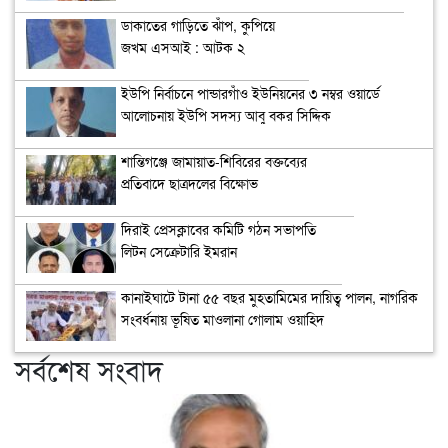
ডাকাতের গাড়িতে ঝাঁপ, কুপিয়ে
জখম এসআই : আটক ২
ইউপি নির্বাচনে পান্ডারগাঁও ইউনিয়নের ৩ নম্বর ওয়ার্ডে
আলোচনায় ইউপি সদস্য আবু বকর সিদ্দিক
শান্তিগঞ্জে জামায়াত-শিবিরের বক্তব্যের
প্রতিবাদে ছাত্রদলের বিক্ষোভ
দিরাই প্রেসক্লাবের কমিটি গঠন সভাপতি
লিটন সেক্রেটারি ইমরান
কানাইঘাটে টানা ৫৫ বছর মুহতামিমের দায়িত্ব পালন, নাগরিক
সংবর্ধনায় ভূষিত মাওলানা গোলাম ওয়াহিদ
সর্বশেষ সংবাদ