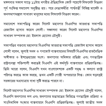
মঙ্গলবার সকাল সাড়ে ১১টায় নগরীর ঐতিহাসিক কোর্ট পয়েন্টে লিফলেট বিতরণ
পূর্ব সংক্ষিপ্ত সমাবেশ অনুষ্ঠিত হয়। পরে নেতাকর্মীরা পার্শ্ববর্তী বিভিন্ন মার্কেট ও
জনসমাগমস্থলে সাধারণ মানুষের মধ্যে লিফলেট বিতরণ করেন।
সমাবেশে সভাপতিত্ব করেন সিলেট মহানগর বিএনপির ভারপ্রাপ্ত সভাপতি
রেজাউল হাসান কয়েস লোদী। সঞ্চালনা করেন সিলেট মহানগর বিএনপির
সাধারণ সম্পাদক মো: ইমদাদ হোসেন চৌধুরী।
সভাপতির বক্তব্যে মহানগর বিএনপির ভারপ্রাপ্ত সভাপতি রেজাউল হাসান কয়েস
লোদী বলেন, জুলাই সনদ ও গণভোট বাস্তবায়নের বিষয়টি বিএনপির রাজনৈতিক
অঙ্গীকার ও ইশতেহারের অংশ। জনগণের অধিকার প্রতিষ্ঠা এবং গণতান্ত্রিক
রাষ্ট্রব্যবস্থা শক্তিশালী করতেই বিএনপি এই কর্মসূচি বাস্তবায়নে প্রতিশ্রুতিবদ্ধ।
তিনি আরো বলেন, বিএনপি যখন বাংলাদেশকে একটি সমৃদ্ধ ও কল্যাণ রাষ্ট্রে
পরিণত করতে কাজ করছে, তখন একটি গোষ্ঠী অপপ্রচারে লিপ্ত। কোন ষড়যন্ত্রই
সরকারের অগ্রযাত্রায় বাধা সৃষ্টি করতে পারবে না।
সিলেট মহানগর বিএনপির সাধারণ সম্পাদক মো: ইমদাদ হোসেন চৌধুরী বলেন,
বিএনপি জনগণের দল এবং জনগণের মতামতের ভিত্তিতে গণতান্ত্রিক প্রক্রিয়া ও
সাংবিধানিক সংস্কার বাস্তবায়নে বিএনপি প্রতিশ্রুতিবদ্ধ। জুলাই জাতীয় সনদ