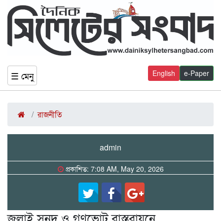
English
e-Paper
☰ মেনু
রাজনীতি
admin
প্রকাশিত: 7:08 AM, May 20, 2026
জুলাই সনদ ও গণভোট বাস্তবায়নে