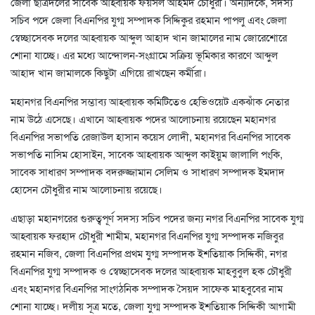
জেলা ছাত্রদলের সাবেক আহ্বায়ক ফয়সল আহমদ চৌধুরী। অন্যদিকে, সদস্য
সচিব পদে জেলা বিএনপির যুগ্ম সম্পাদক সিদ্দিকুর রহমান পাপলু এবং জেলা
স্বেচ্ছাসেবক দলের আহ্বায়ক আব্দুল আহাদ খান জামালের নাম জোরেশোরে
শোনা যাচ্ছে। এর মধ্যে আন্দোলন-সংগ্রামে সক্রিয় ভূমিকার কারণে আব্দুল
আহাদ খান জামালকে কিছুটা এগিয়ে রাখছেন কর্মীরা।
মহানগর বিএনপির সম্ভাব্য আহ্বায়ক কমিটিতেও হেভিওয়েট একঝাঁক নেতার
নাম উঠে এসেছে। এখানে আহ্বায়ক পদের আলোচনায় রয়েছেন মহানগর
বিএনপির সভাপতি রেজাউল হাসান কয়েস লোদী, মহানগর বিএনপির সাবেক
সভাপতি নাসিম হোসাইন, সাবেক আহ্বায়ক আব্দুল কাইয়ুম জালালি পংকি,
সাবেক সাধারণ সম্পাদক বদরুজ্জামান সেলিম ও সাধারণ সম্পাদক ইমদাদ
হোসেন চৌধুরীর নাম আলোচনায় রয়েছে।
এছাড়া মহানগরের গুরুত্বপূর্ণ সদস্য সচিব পদের জন্য নগর বিএনপির সাবেক যুগ্ম
আহ্বায়ক ফরহাদ চৌধুরী শামীম, মহানগর বিএনপির যুগ্ম সম্পাদক নজিবুর
রহমান নজিব, জেলা বিএনপির প্রথম যুগ্ম সম্পাদক ইশতিয়াক সিদ্দিকী, নগর
বিএনপির যুগ্ম সম্পাদক ও স্বেচ্ছাসেবক দলের আহ্বায়ক মাহবুবুল হক চৌধুরী
এবং মহানগর বিএনপির সাংগঠনিক সম্পাদক সৈয়দ সাফেক মাহবুবের নাম
শোনা যাচ্ছে। দলীয় সূত্র মতে, জেলা যুগ্ম সম্পাদক ইশতিয়াক সিদ্দিকী আগামী