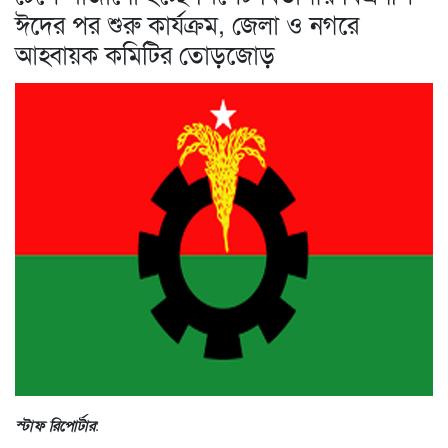
ঈদের পর শুরু কার্যক্রম, জেলা ও নগরে
আহ্বায়ক কমিটির তোড়জোড়
স্টাফ রিপোর্টার
: