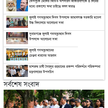
ফেসবুকে মোদির ভিডিও অপসারণ জাকারবার্গকে ৩ দিনের
মধ্যে প্রকাশ্যে ক্ষমা চাইতে বলল ভারত
জুলাই গণঅভ্যুত্থান দিবস উপলক্ষে জামালগঞ্জ সরকারি মডেল
উচ্চ বিদ্যালয়ে আলোচনা সভা
সুনামগঞ্জে জুলাই গনঅভ্যুত্থান দিবস
উপলক্ষে আলোচনা সভা
জুলাই গণঅভ্যুত্থানের
চেতনা ধারণের আহ্বান
মাশরুম চাষী সৈয়দুর রহমানের প্রকল্প পরিদর্শনে পরিকল্পনা
মন্ত্রণালয়ের উপসচিব
সর্বশেষ সংবাদ