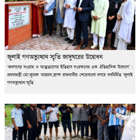
জুলাই গণঅভ্যুত্থান স্মৃতি জাদুঘরের উদ্বোধন
‘জনগণের সংগ্রাম ও আত্মত্যাগের ইতিহাস সংরক্ষণের এক ঐতিহাসিক উদ্যোগ’ :
প্রধানমন্ত্রী মো.জুনেদ আহমদ,ফ্রান্স রাজধানীর শেরেবাংলা নগরে নবনির্মিত ‘জুলাই
গণঅভ্যুত্থান স্মৃতি