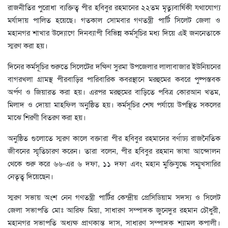
রাজনীতির পুরোধা ব্যক্তিত্ব পীর হবিবুর রহমানের ২২তম মৃত্যুবার্ষিকী যথাযোগ্য
মর্যাদায় পালিত হয়েছে। গতকাল সোমবার গণতন্ত্রী পার্টি সিলেট জেলা ও
মহানগর শাখার উদ্যোগে দিনব্যাপী বিভিন্ন কর্মসূচির মধ্য দিয়ে এই জননেতাকে
স্মরণ করা হয়।
দিনের কর্মসূচির শুরুতে সিলেটের দক্ষিণ সুরমা উপজেলার লালাবাজার ইউনিয়নের
বাগরখলা গ্রামস্থ পীরবাড়ির পারিবারিক কবরস্থানে মরহুমের কবরে পুষ্পস্তবক
অর্পণ ও জিয়ারত করা হয়। এরপর মরহুমের বাড়িতে পবিত্র কোরআন খতম,
মিলাদ ও দোয়া মাহফিল অনুষ্ঠিত হয়। কর্মসূচির শেষ পর্যায়ে উপস্থিত সকলের
মাঝে শিরণী বিতরণ করা হয়।
অনুষ্ঠিত গুলোতে স্মরণ কালে বক্তারা পীর হবিবুর রহমানের বর্ণাঢ্য রাজনৈতিক
জীবনের স্মৃতিচারণ করেন। তারা বলেন, পীর হবিবুর রহমান ভাষা আন্দোলন
থেকে শুরু করে ৬৬-এর ৬ দফা, ১১ দফা এবং মহান মুক্তিযুদ্ধে সম্মুখসারির
নেতৃত্ব দিয়েছেন।
স্মরণ সভায় অংশ নেন গণতন্ত্রী পার্টির কেন্দ্রীয় প্রেসিডিয়াম সদস্য ও সিলেট
জেলা সভাপতি মোঃ আরিফ মিয়া, সাধারণ সম্পাদক জুনেদুর রহমান চৌধুরী,
মহানগর সভাপতি অধ্যক্ষ প্রাণকান্ত দাস, সাধারণ সম্পাদক শ্যামল কপালী।