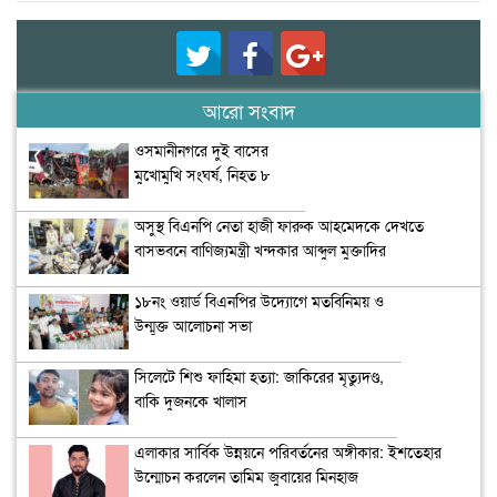
আরো সংবাদ
ওসমানীনগরে দুই বাসের
মুখোমুখি সংঘর্ষ, নিহত ৮
অসুস্থ বিএনপি নেতা হাজী ফারুক আহমেদকে দেখতে
বাসভবনে বাণিজ্যমন্ত্রী খন্দকার আব্দুল মুক্তাদির
১৮নং ওয়ার্ড বিএনপির উদ্যোগে মতবিনিময় ও
উন্মুক্ত আলোচনা সভা
সিলেটে শিশু ফাহিমা হত্যা: জাকিরের মৃত্যুদণ্ড,
বাকি দুজনকে খালাস
এলাকার সার্বিক উন্নয়নে পরিবর্তনের অঙ্গীকার: ইশতেহার
উন্মোচন করলেন তামিম জুবায়ের মিনহাজ