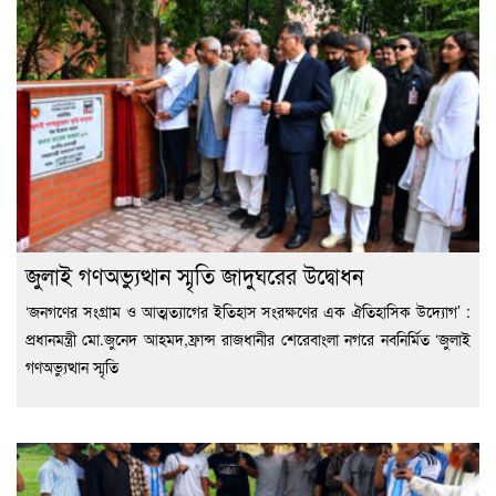
জুলাই গণঅভ্যুত্থান স্মৃতি জাদুঘরের উদ্বোধন
‘জনগণের সংগ্রাম ও আত্মত্যাগের ইতিহাস সংরক্ষণের এক ঐতিহাসিক উদ্যোগ’ :
প্রধানমন্ত্রী মো.জুনেদ আহমদ,ফ্রান্স রাজধানীর শেরেবাংলা নগরে নবনির্মিত ‘জুলাই
গণঅভ্যুত্থান স্মৃতি