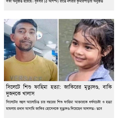
সভা অনুষ্ঠিত হয়েছে। বুধবার (৫ আগস্ট) রাতে নগরীর কুমারপাড়ায় অনুষ্ঠিত
সিলেটে শিশু ফাহিমা হত্যা: জাকিরের মৃত্যুদণ্ড, বাকি
দুজনকে খালাস
সিলেটের বহুল আলোচিত চার বছরের শিশু ফাহিমা আক্তারকে ধর্ষণচেষ্টা ও হত্যা
মামলায় প্রধান আসামি জাকির হোসেনকে মৃত্যুদণ্ড দিয়েছেন আদালত। তবে