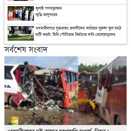
জুলাই গণঅভ্যুত্থান
স্মৃতি জাদুঘরের
উদ্বোধন
ওসমানীনগরে যুক্তরাজ্য প্রবাসীদের অর্থায়নে বুরুঙ্গা স্কুল মাঠে
মাটি ভরাট; মিনি স্টেডিয়াম নির্মাণের দাবি খেলোয়াড়দের
সর্বশেষ সংবাদ