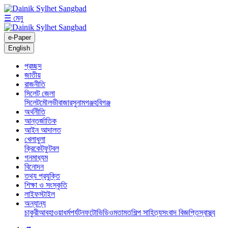
☰ মেনু
e-Paper
English
প্রচ্ছদ
জাতীয়
রাজনীতি
সিলেট জেলা
সিলেট
মৌলভীবাজার
সুনামগঞ্জ
হবিগঞ্জ
অর্থনীতি
আন্তর্জাতিক
আইন আদালত
খেলাধুলা
ক্রিকেট
ফুটবল
গনমাধ্যম
বিনোদন
তথ্য প্রযুক্তি
শিক্ষা ও সংস্কৃতি
লাইফস্টাইল
অন্যান্য
চাকুরী
আবহাওয়া
ধর্ম
পর্যটন
ফটো
ভিডিও
মতামত
শিল্প সাহিত্য
সংবাদ বিজ্ঞপ্তি
স্বাস্থ্য