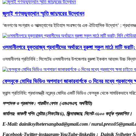
জুলাই গণঅভ্যুত্থান স্মৃতি জাদুঘরের উদ্বোধন
‘জনগণের সংগ্রাম ও আত্মত্যাগের ইতিহাস সংরক্ষণের এক ঐতিহাসিক উদ্যোগ’ : প্রধানমন্ত্র
ওসমানীনগরে যুক্তরাজ্য প্রবাসীদের অর্থায়নে বুরুঙ্গা স্কুল মাঠে মাটি ভরাট; 
ওসমানীনগর প্রতিনিধি : সিলেটের ওসমানীনগর উপজেলার বুরুঙ্গা ইকবাল আহমদ উচ্চ বিদ্যালয়
ফেসবুকে মোদির ভিডিও অপসারণ জাকারবার্গকে ৩ দিনের মধ্যে প্রকাশ্যে 
ফ্রান্স প্রতিনিধি: প্রধানমন্ত্রী নরেন্দ্র মোদির একটি ভিডিও ফেসবুক থেকে সাময়িকভাবে সরিয়ে
সম্পাদক ও প্রকাশক : পারভীন বেগম (এমএসএস, অর্থনীতি)
কার্যালয়: কাকলী শপিং সেন্টার (লিফটের 6), জিন্দাবাজার, সিলেট-৩১০০ কর্তৃক প্রকাশিত।
E-Mail: dainiksylhetersangbad@gmail.com / nurul.press05@gmail
Facebook-Twitter-instagram-YouTube-linkedin : Dainik Sylheter 