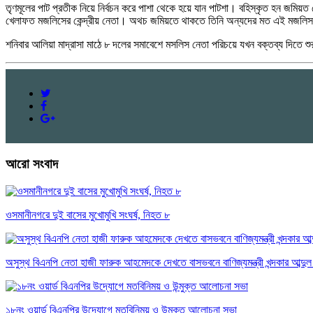
তৃণমূলের পাট প্রতীক নিয়ে নির্বচন করে পাশা থেকে হয়ে যান পাটশা। বহিস্কৃত হন জমিয়
খেলাফত মজলিসের কেন্দ্রীয় নেতা। অথচ জমিয়তে থাকতে তিনি অন্যদের মত এই মজলি
শনিবার আলিয়া মাদ্রাসা মাঠে ৮ দলের সমাবেশে মসলিস নেতা পরিচয়ে যখন বক্তব্য দিতে শ
আরো সংবাদ
ওসমানীনগরে দুই বাসের মুখোমুখি সংঘর্ষ, নিহত ৮
অসুস্থ বিএনপি নেতা হাজী ফারুক আহমেদকে দেখতে বাসভবনে বাণিজ্যমন্ত্রী খন্দকার আব্দুল 
১৮নং ওয়ার্ড বিএনপির উদ্যোগে মতবিনিময় ও উন্মুক্ত আলোচনা সভা