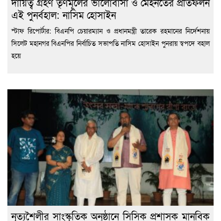
দায়িত্ব গ্রহণ তৃণমূলের ভালোবাসা ও মেহনতের প্রতিফলন
এই পুনর্বহাল: নাসিম হোসাইন
স্টাফ রিপোর্টার: বিএনপি চেয়ারম্যান ও প্রধানমন্ত্রী তারেক রহমানের নির্দেশনায়
সিলেট মহানগর বিএনপির নির্বাচিত সভাপতি নাসিম হোসাইন পুনরায় স্বপদে বহাল
হয়ে
নৃত্যশৈলীর সাংস্কৃতিক অনুষ্ঠানে সিসিক প্রশাসক মানবিক