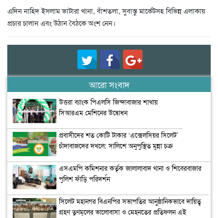
এদিন নাহিদ ইসলাম ভাটারা থানা, বাঁশতলা, সুবাস্তু মার্কেটসহ বিভিন্ন এলাকায়
প্রচার চালান এবং উঠান বৈঠকে অংশ নেন।
আরো সংবাদ
উত্তরা ব্যাংক পিএলসি জিন্দাবাজার শাখায়
সিআরএম মেশিনের উদ্বোধন
প্রবাসীদের শত কোটি টাকার ‘এক্সেলসিয়র সিলেট’
চাঁদাবাজদের দখলে: সালিশে অনুপুস্থিত মুন্না চক্র
এসএমপি কমিশনার কর্তৃক জালালাবাদ থানা ও শিবেরবাজার
পুলিশ ফাঁড়ি পরিদর্শন
সিলেট মহানগর বিএনপির সভাপতির আনুষ্ঠানিকভাবে দায়িত্ব
গ্রহণ তৃণমূলের ভালোবাসা ও মেহনতের প্রতিফলন এই