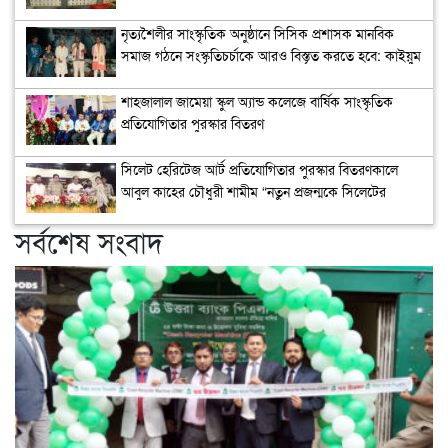
পুনর্বহাল: নাসিম হোসাইন
নৃত্যশৈলীর সাংস্কৃতিক অনুষ্ঠানে সিসিক প্রশাসক মানবিক
সমাজ গঠনে সংস্কৃতিচর্চাকে আরও বিস্তৃত করতে হবে: কাইয়ুম
চৌধুরী
শাহজালাল জামেয়া স্কুল অ্যান্ড কলেজে বার্ষিক সাংস্কৃতিক
প্রতিযোগিতার পুরস্কার বিতরণ
সিলেট হেরিটেজ আর্ট প্রতিযোগিতার পুরস্কার বিতরণকালে
আবুল কাহের চৌধুরী শামীম “নতুন প্রজন্মকে সিলেটের
ইতিহাস ও ঐতিহ্য ধারণ করে এগিয়ে যেতে হবে”
সর্বশেষ সংবাদ