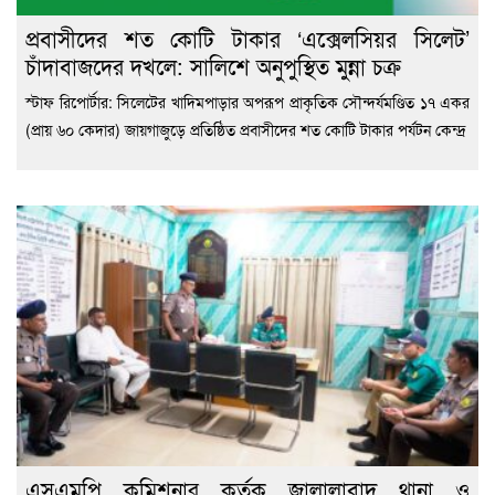
প্রবাসীদের শত কোটি টাকার ‘এক্সেলসিয়র সিলেট’
চাঁদাবাজদের দখলে: সালিশে অনুপুস্থিত মুন্না চক্র
স্টাফ রিপোর্টার: সিলেটের খাদিমপাড়ার অপরূপ প্রাকৃতিক সৌন্দর্যমণ্ডিত ১৭ একর
(প্রায় ৬০ কেদার) জায়গাজুড়ে প্রতিষ্ঠিত প্রবাসীদের শত কোটি টাকার পর্যটন কেন্দ্র
এসএমপি কমিশনার কর্তৃক জালালাবাদ থানা ও