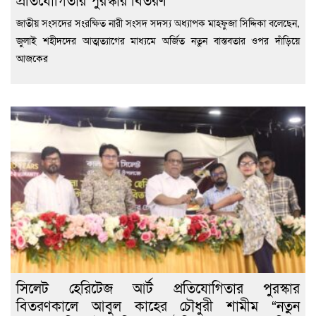
জাতীয় সংসদের সংরক্ষিত নারী সংসদ সদস্য অধ্যাপক মাহফুজা সিদ্দিকা বলেছেন,
জুলাই শহীদদের আত্মত্যাগের মাধ্যমে অর্জিত নতুন বাস্তবতার ওপর দাঁড়িয়ে
আজকের
সিলেট হেরিটেজ আর্ট প্রতিযোগিতার পুরস্কার
বিতরণকালে আবুল কাহের চৌধুরী শামীম “নতুন