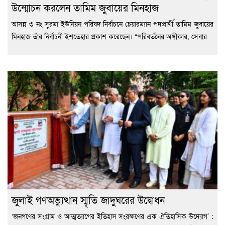
উন্মোচন করলেন তামিম জুবায়ের মিনহাজ
আসন্ন ৩ নং সুরমা ইউনিয়ন পরিষদ নির্বাচনে চেয়ারম্যান পদপ্রার্থী তামিম জুবায়ের
মিনহাজ তাঁর নির্বাচনী ইশতেহার প্রকাশ করেছেন। “পরিবর্তনের অঙ্গীকার, সেবার
জুলাই গণঅভ্যুত্থান স্মৃতি জাদুঘরের উদ্বোধন
‘জনগণের সংগ্রাম ও আত্মত্যাগের ইতিহাস সংরক্ষণের এক ঐতিহাসিক উদ্যোগ’ :