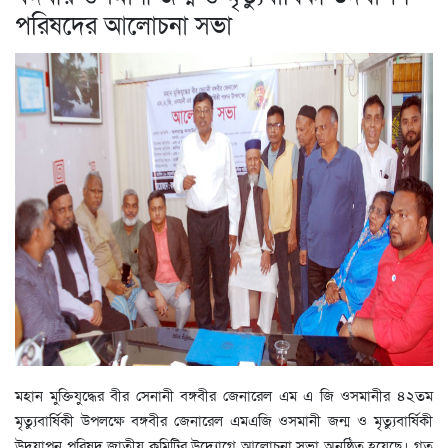
পরিষদের আলোচনা সভা
মহান মুক্তিযুদ্ধের বীর সেনানী বঙ্গবীর জেনারেল এম এ জি ওসমানীর ৪২তম
মৃত্যুবার্ষিকী উপলক্ষে বঙ্গবীর জেনারেল এমএজি ওসমানী জন্ম ও মৃত্যুবার্ষিকী
উদযাপন পরিষদ জাতীয় কমিটির উদ্যোগে আলোচনা সভা অনুষ্ঠিত হয়েছে। গত