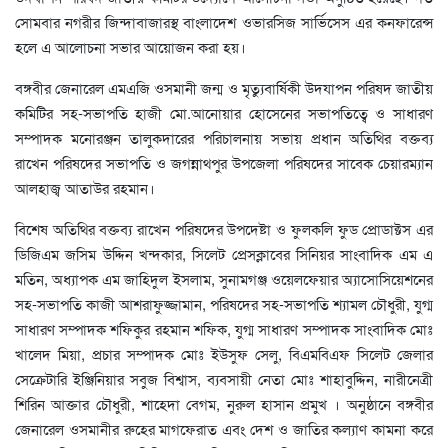
সোমবার নগরীর জিন্দাবাজারস্থ বাংলাদেশ ওভারসিজ সার্ভিসেস এর কনফারেন্স
হলে এ আলোচনা সভার আয়োজন করা হয়।
বঙ্গবীর জেনারেল এমএজি ওসমানী জন্ম ও মৃত্যুবার্ষিকী উদযাপন পরিষদ জাতীয়
কমিটির সহ-সভাপতি হাজী মো.আনোয়ার হোসেনের সভাপতিত্বে ও সাধারণ
সম্পাদক মনোরঞ্জন তালুকদারের পরিচালনায় সভায় প্রধান অতিথির বক্তব্য
রাখেন পরিষদের সভাপতি ও জগন্নাথপুর উপজেলা পরিষদের সাবেক চেয়ারম্যান
আলহাজ্ব আতাউর রহমান।
বিশেষ অতিথির বক্তব্য রাখেন পরিষদের উপদেষ্টা ও ফুলকলি ফুড প্রোডাক্টস এর
ডিজিএম জসিম উদ্দিন খন্দকার, সিলেট প্রেসক্লাবের সিনিয়র সাংবাদিক এম এ
মতিন, অধ্যাপক এম জাহিদুল ইসলাম, সুনামগঞ্জ ওয়েলফেয়ার অ্যাসোসিয়েশনের
সহ-সভাপতি কাজী আশরাফুজ্জামান, পরিষদের সহ-সভাপতি শ্যামল চৌধুরী, যুগ্ম
সাধারণ সম্পাদক শফিকুর রহমান শফিক, যুগ্ম সাধারণ সম্পাদক সাংবাদিক মোঃ
খালেদ মিয়া, প্রচার সম্পাদক মোঃ ইউসুফ সেলু, বিএমবিএফ সিলেট জেলার
সেক্রেটারি ইঞ্জিনিয়ার সবুজ বিশ্বাস, ব্যবসায়ী নেতা মোঃ শাহাবুদ্দিন, নারীনেত্রী
শিরিন আক্তার চৌধুরী, শাহেদা বেগম, নুরুল হাসান প্রমুখ । অনুষ্ঠানে বঙ্গবীর
জেনারেল ওসমানীর রুহের মাগফেরাত এবং দেশ ও জাতির কল্যাণ কামনা করে