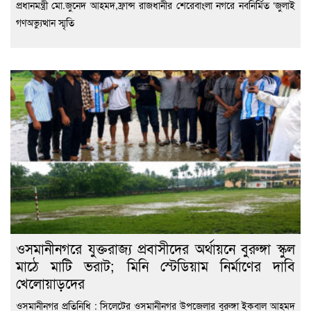
প্রধানমন্ত্রী মো.জুনেদ আহমদ,ফ্রান্স রাজধানীর শেরেবাংলা নগরে নবনির্মিত ‘জুলাই
গণঅভ্যুত্থান স্মৃতি
ওসমানীনগরে যুক্তরাজ্য প্রবাসীদের অর্থায়নে বুরুঙ্গা স্কুল
মাঠে মাটি ভরাট; মিনি স্টেডিয়াম নির্মাণের দাবি
খেলোয়াড়দের
ওসমানীনগর প্রতিনিধি : সিলেটের ওসমানীনগর উপজেলার বুরুঙ্গা ইকবাল আহমদ