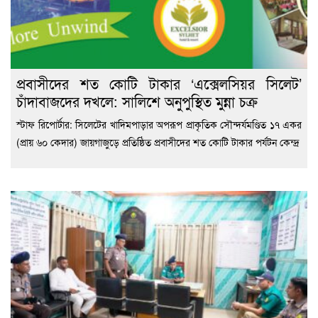
প্রবাসীদের শত কোটি টাকার ‘এক্সেলসিয়র সিলেট’
চাঁদাবাজদের দখলে: সালিশে অনুপুস্থিত মুন্না চক্র
স্টাফ রিপোর্টার: সিলেটের খাদিমপাড়ার অপরূপ প্রাকৃতিক সৌন্দর্যমণ্ডিত ১৭ একর
(প্রায় ৬০ কেদার) জায়গাজুড়ে প্রতিষ্ঠিত প্রবাসীদের শত কোটি টাকার পর্যটন কেন্দ্র