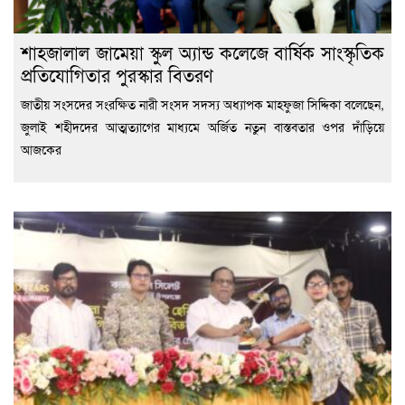
শাহজালাল জামেয়া স্কুল অ্যান্ড কলেজে বার্ষিক সাংস্কৃতিক
প্রতিযোগিতার পুরস্কার বিতরণ
জাতীয় সংসদের সংরক্ষিত নারী সংসদ সদস্য অধ্যাপক মাহফুজা সিদ্দিকা বলেছেন,
জুলাই শহীদদের আত্মত্যাগের মাধ্যমে অর্জিত নতুন বাস্তবতার ওপর দাঁড়িয়ে
আজকের