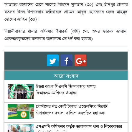
আতাউর রহমানের ছেলে সালেহ আহমদ সুলতান (৩৫) এবং চাঁদপুর জেলার
মতলব উত্তর উপজেলার জহিরাবাদ গ্রামের আবুল হোসেনের ছেলে মাহমুদ
হোসেন জাহিদ (৩৫)।
বিয়ানীবাজার থানার অফিসার ইনচার্জ (ওসি) মো. ওমর ফারুক জানান,
গ্রেফতারকৃতদের মঙ্গলবার আদালতে সোপর্দ করা হয়েছে।
আরো সংবাদ
উত্তরা ব্যাংক পিএলসি জিন্দাবাজার শাখায়
সিআরএম মেশিনের উদ্বোধন
প্রবাসীদের শত কোটি টাকার ‘এক্সেলসিয়র সিলেট’
চাঁদাবাজদের দখলে: সালিশে অনুপুস্থিত মুন্না চক্র
এসএমপি কমিশনার কর্তৃক জালালাবাদ থানা ও শিবেরবাজার