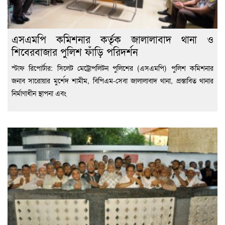
এসএমপি কমিশনার কর্তৃক জালালাবাদ থানা ও
শিবেরবাজার পুলিশ ফাঁড়ি পরিদর্শন
স্টাফ রিপোর্টার: সিলেট মেট্রোপলিটন পুলিশের (এসএমপি) পুলিশ কমিশনার
জনাব সারোয়ার মুর্শেদ শামীম, বিপিএম-সেবা জালালাবাদ থানা, প্রস্তাবিত থানার
নির্মাণাধীন স্থাপনা এবং