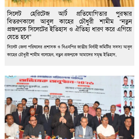
সিলেট হেরিটেজ আর্ট প্রতিযোগিতার পুরস্কার
বিতরণকালে আবুল কাহের চৌধুরী শামীম “নতুন
প্রজন্মকে সিলেটের ইতিহাস ও ঐতিহ্য ধারণ করে এগিয়ে
যেতে হবে”
সিলেট জেলা পরিষদের প্রশাসক ও বিএনপির জাতীয় নির্বাহী কমিটির সদস্য আবুল
কাহের চৌধুরী শামীম বলেছেন, নতুন প্রজন্মকে আমাদের সমৃদ্ধ ইতিহাস,