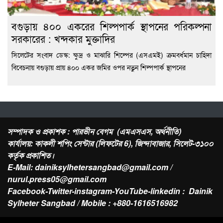
বগুড়ায় ৪০০ একরের শিল্পপার্ক স্থাপনের পরিকল্পনা
সরকারের : খন্দকার মুক্তাদির
সিলেটের সংবাদ ডেস্ক: ক্ষুদ্র ও মাঝারি শিল্পের (এসএমই) ক্রমবর্ধমান চাহিদা
বিবেচনায় বগুড়ায় প্রায় ৪০০ একর জমির ওপর নতুন শিল্পপার্ক স্থাপনের
সম্পাদক ও প্রকাশক : পারভীন বেগম (এমএসএস, অর্থনীতি)
কার্যালয়: কাকলী শপিং সেন্টার (লিফটের 6), জিন্দাবাজার, সিলেট-৩১০০
কর্তৃক প্রকাশিত।
E-Mail: dainiksylhetersangbad@gmail.com /
nurul.press05@gmail.com
Facebook-Twitter-instagram-YouTube-linkedin : Dainik
Sylheter Sangbad / Mobile : +880-1616516982