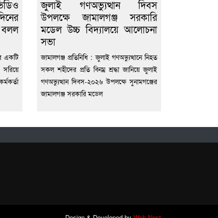
িডিও
জুলাই গণঅভ্যুত্থান দিবস
দিনের
উপলক্ষে জামালগঞ্জ সরকারি
ে বলল
মডেল উচ্চ বিদ্যালয়ে আলোচনা
সভা
োদির একটি
জামালগঞ্জ প্রতিনিধি : জুলাই গণঅভ্যুত্থানে নিহত
 সরিয়ে
সকল শহীদের প্রতি বিনম্র শ্রদ্ধা জানিয়ে জুলাই
্মকর্তা
গণঅভ্যুত্থান দিবস-২০২৬ উপলক্ষে সুনামগঞ্জের
জামালগঞ্জ সরকারি মডেল
Design & Developed by
Web Nest