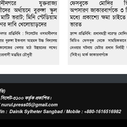
ানীনগরে যুক্তরাজ্য
ফেসবুকে মোদির ভ
সীদের অর্থায়নে বুরুঙ্গা স্কুল
অপসারণ জাকারবার্গকে ৩ 
 মাটি ভরাট; মিনি স্টেডিয়াম
মধ্যে প্রকাশ্যে ক্ষমা চাইত
াণের দাবি খেলোয়াড়দের
ভারত
নগর প্রতিনিধি : সিলেটের ওসমানীনগর
ফ্রান্স প্রতিনিধি: প্রধানমন্ত্রী নরেন্দ্র ম
র বুরুঙ্গা ইকবাল আহমদ উচ্চ বিদ্যালয়
ভিডিও ফেসবুক থেকে সাময়িকভাবে
ড কলেজের খেলার মাঠ উন্নয়নের লক্ষ্যে
নেওয়ার ঘটনায় মেটার প্রধান নির্বাহী কর
জ্যপ্রবাসী মতছির চৌধুরী
(সিইও) মার্ক জাকারবার্গকে
তি)
র, সিলেট-৩১০০ কর্তৃক প্রকাশিত।
/ nurul.press05@gmail.com
in : Dainik Sylheter Sangbad / Mobile : +880-1616516982