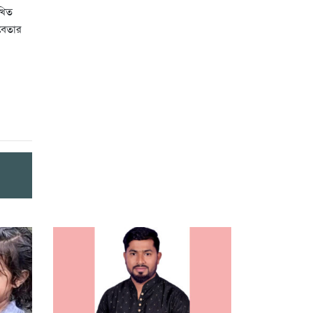
িখিত
বেতার