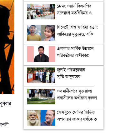
খন্দকার আব্দুল মুক্তাদির
১৮নং ওয়ার্ড বিএনপির
উদ্যোগে মতবিনিময় ও
উন্মুক্ত আলোচনা সভা
সিলেটে শিশু ফাহিমা হত্যা:
জাকিরের মৃত্যুদণ্ড, বাকি
দুজনকে খালাস
এলাকার সার্বিক উন্নয়নে
পরিবর্তনের অঙ্গীকার:
ইশতেহার উন্মোচন করলেন
তামিম জুবায়ের মিনহাজ
জুলাই গণঅভ্যুত্থান
স্মৃতি জাদুঘরের
উদ্বোধন
ওসমানীনগরে যুক্তরাজ্য
প্রবাসীদের অর্থায়নে বুরুঙ্গা
বুধবার
স্কুল মাঠে মাটি ভরাট; মিনি
স্টেডিয়াম নির্মাণের দাবি
ফেসবুকে মোদির ভিডিও
খেলোয়াড়দের
অপসারণ জাকারবার্গকে ৩
কৌশলী
দিনের মধ্যে প্রকাশ্যে ক্ষমা
চাইতে বলল ভারত