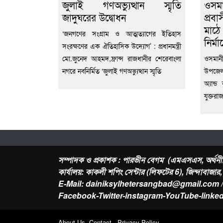
জুলাই গণঅভ্যুত্থান স্মৃতি
ওসম
জাদুঘরের উদ্বোধন
প্রবা
মাঠে
‘জনগণের সংগ্রাম ও আত্মত্যাগের ইতিহাস
নির্ম
সংরক্ষণের এক ঐতিহাসিক উদ্যোগ’ : প্রধানমন্ত্রী
মো.জুনেদ আহমদ,ফ্রান্স রাজধানীর শেরেবাংলা
ওসমানী
নগরে নবনির্মিত ‘জুলাই গণঅভ্যুত্থান স্মৃতি
উপজেলা
অ্যান্
যুক্তরা
সম্পাদক ও প্রকাশক : পারভীন বেগম (এমএসএস, অর্থনী
কার্যালয়: কাকলী শপিং সেন্টার (লিফটের 6), জিন্দাবাজা
E-Mail: dainiksylhetersangbad@gmail.com 
Facebook-Twitter-instagram-YouTube-linked
About Us Contact - Privacy Policy