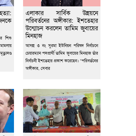
্যা:
এলাকার সার্বিক উন্নয়নে
ুজনকে
পরিবর্তনের অঙ্গীকার: ইশতেহার
উন্মোচন করলেন তামিম জুবায়ের
মিনহাজ
র শিশু
মামলায়
আসন্ন ৩ নং সুরমা ইউনিয়ন পরিষদ নির্বাচনে
যুদণ্ড
চেয়ারম্যান পদপ্রার্থী তামিম জুবায়ের মিনহাজ তাঁর
নির্বাচনী ইশতেহার প্রকাশ করেছেন। “পরিবর্তনের
অঙ্গীকার, সেবার