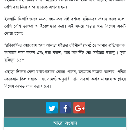
বেশি দয়া নিয়ে বান্দার দিকে অগ্রসর হন।
ইসলামি চিন্তাবিদদের মতে, রহমতের এই দশকে মুমিনদের প্রধান কাজ হলো
বেশি বেশি তাওবা ও ইস্তেগফার করা। এই সময়ে পড়ার জন্য বিশেষ একটি
দোয়া হলো:
“রব্বিগফির ওয়ারহাম ওয়া আনতা খইরুর রহিমীন” (অর্থ: হে আমার প্রতিপালক!
আমাকে ক্ষমা করুন এবং দয়া করুন, আর আপনিই তো সর্বশ্রেষ্ঠ দয়ালু।) সুরা
মুমিনুন: ১১৮
এছাড়া দিনের বেলা যথাযথভাবে রোজা পালন, জামাতে নামাজ আদায়, পবিত্র
কোরআন তিলাওয়াত এবং সামর্থ্য অনুযায়ী দান-সদকা করার মাধ্যমে আল্লাহর
বিশেষ রহমত লাভ করা সম্ভব।
আরো সংবাদ