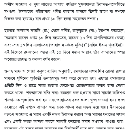
অসীম সওয়াব ও পুণ্য লাভের আশায় ধর্মপ্রাণ মুসলমানরা ইবাদত-বন্দেগিতে
মশগুল। ইসলামের পরিভাষায় পবিত্র রমজান মাসকে তিনটি ভাগে বা দশকে
বিভক্ত করা হয়েছে। যার প্রথম ১০ দিন হলো ‘রহমতের দশক’।
হজরত সালমান ফারসি (রা.) থেকে বর্ণিত, রাসুলুল্লাহ (সা.) ইরশাদ করেছেন,
“রমজান মাসের প্রথম ১০ দিন রহমতের, মাঝের ১০ দিন মাগফিরাতের (ক্ষমা)
এবং শেষ ১০ দিন নাজাতের (জাহান্নাম থেকে মুক্তি)।” (সহিহ ইবনে খুজাইমা)।
এই হিসেবে রমজানের শুরুর এই ১০ দিনে মহান আল্লাহ তাঁর বান্দাদের ওপর
অঝোরে রহমত ও করুণা বর্ষণ করেন।
গুনাহ মাফ ও দোয়া কবুল: হাদিস অনুযায়ী, রমজানের প্রথম দিন রোজা রাখার
মাধ্যমে মুমিনের পূর্ববর্তী গুনাহসমূহ ক্ষমা করে দেওয়া হয়। এছাড়া রমজানের
প্রতিটি দিন ও রাতে সত্তর হাজার ফেরেশতা রোজাদারের ক্ষমার জন্য দোয়া
করতে থাকে। শয়তানকে বন্দি করা: রমজান শুরু হওয়ার সাথে সাথেই অভিশপ্ত
শয়তানকে শৃঙ্খলিত করা হয় এবং জান্নাতের দরজাগুলো খুলে দেওয়া হয়। ফলে
রহমতের এই দশকে বান্দার জন্য নেক আমল করা সহজ হয়ে যায়। ইবাদতের
বহুগুণ সওয়াব: এ মাসে একটি নফল ইবাদত করলে অন্য মাসের ফরজের সমান
এবং একটি ফরজ আদায় করলে সত্তরটি ফরজের সমান সওয়াব পাওয়া যায়।
রহমতের এই সময়ে বান্দা আল্লাহর যত নিকটবর্তী হতে চায়, আল্লাহ তার চেয়েও