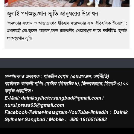
জুলাই গণঅভ্যুত্থান স্মৃতি জাদুঘরের উদ্বোধন
‘জনগণের সংগ্রাম ও আত্মত্যাগের ইতিহাস সংরক্ষণের এক ঐতিহাসিক উদ্যোগ’ :
প্রধানমন্ত্রী মো.জুনেদ আহমদ,ফ্রান্স রাজধানীর শেরেবাংলা নগরে নবনির্মিত ‘জুলাই
গণঅভ্যুত্থান স্মৃতি
সম্পাদক ও প্রকাশক : পারভীন বেগম (এমএসএস, অর্থনীতি)
কার্যালয়: কাকলী শপিং সেন্টার (লিফটের 6), জিন্দাবাজার, সিলেট-৩১০০
কর্তৃক প্রকাশিত।
E-Mail: dainiksylhetersangbad@gmail.com /
nurul.press05@gmail.com
Facebook-Twitter-instagram-YouTube-linkedin : Dainik
Sylheter Sangbad / Mobile : +880-1616516982