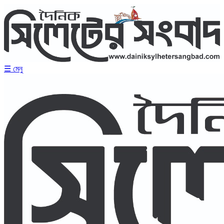
☰ মেনু