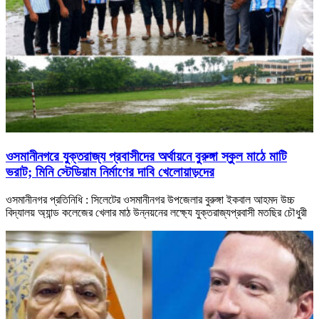
ওসমানীনগরে যুক্তরাজ্য প্রবাসীদের অর্থায়নে বুরুঙ্গা স্কুল মাঠে মাটি
ভরাট; মিনি স্টেডিয়াম নির্মাণের দাবি খেলোয়াড়দের
ওসমানীনগর প্রতিনিধি : সিলেটের ওসমানীনগর উপজেলার বুরুঙ্গা ইকবাল আহমদ উচ্চ
বিদ্যালয় অ্যান্ড কলেজের খেলার মাঠ উন্নয়নের লক্ষ্যে যুক্তরাজ্যপ্রবাসী মতছির চৌধুরী