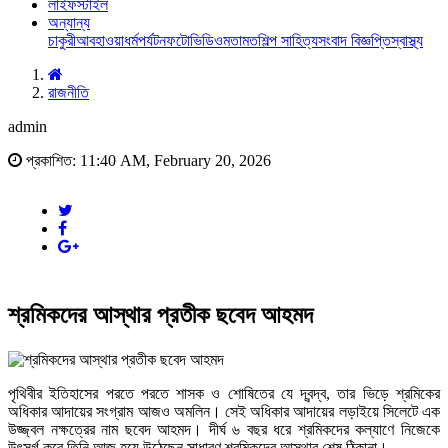
লাইফস্টাইল
অন্যান্য
চাকুরী
আবহাওয়া
ধর্ম
পর্যটন
ফটো
ভিডিও
মতামত
শিল্প সাহিত্য
সংবাদ বিজ্ঞপ্তি
স্বাস্থ্য
রাজনীতি
admin
প্রকাশিত: 11:40 AM, February 20, 2026
শ্রমিকদের আস্থার প্রতীক ছবেদ আহমদ
পৃথিবীর ইতিহাসের পরতে পরতে শাসক ও শোষিতের যে দ্বন্দ্ব, তার ভিড়ে শ্রমিকের
অধিকার আদায়ের সংগ্রাম আজও অমলিন। সেই অধিকার আদায়ের লড়াইয়ে সিলেটে এক
উজ্জ্বল নক্ষত্রের নাম ছবেদ আহমদ। দীর্ঘ ৬ বছর ধরে শ্রমিকদের কল্যাণে নিজেকে
উৎসর্গ করে তিনি আজ হয়ে উঠেছেন সাধারণ শ্রমিকদের আস্থার শেষ ঠিকানা।