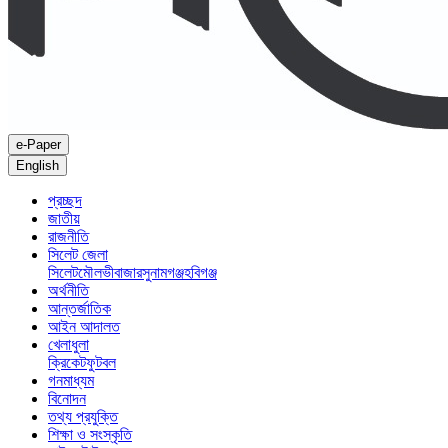
e-Paper
English
প্রচ্ছদ
জাতীয়
রাজনীতি
সিলেট জেলা
সিলেট
মৌলভীবাজার
সুনামগঞ্জ
হবিগঞ্জ
অর্থনীতি
আন্তর্জাতিক
আইন আদালত
খেলাধুলা
ক্রিকেট
ফুটবল
গনমাধ্যম
বিনোদন
তথ্য প্রযুক্তি
শিক্ষা ও সংস্কৃতি