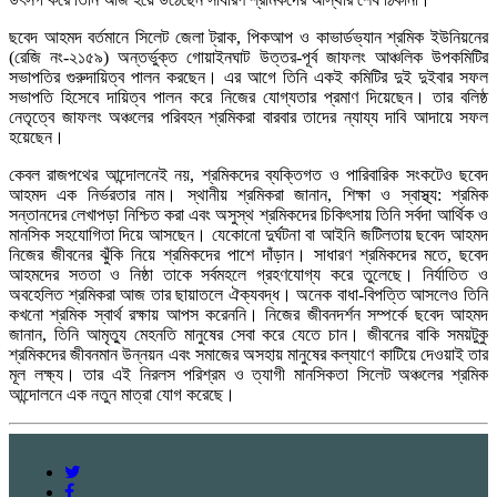
ছবেদ আহমদ বর্তমানে সিলেট জেলা ট্রাক, পিকআপ ও কাভার্ডভ্যান শ্রমিক ইউনিয়নের
(রেজি নং-২১৫৯) অন্তর্ভুক্ত গোয়াইনঘাট উত্তর-পূর্ব জাফলং আঞ্চলিক উপকমিটির
সভাপতির গুরুদায়িত্ব পালন করছেন। এর আগে তিনি একই কমিটির দুই দুইবার সফল
সভাপতি হিসেবে দায়িত্ব পালন করে নিজের যোগ্যতার প্রমাণ দিয়েছেন। তার বলিষ্ঠ
নেতৃত্বে জাফলং অঞ্চলের পরিবহন শ্রমিকরা বারবার তাদের ন্যায্য দাবি আদায়ে সফল
হয়েছেন।
কেবল রাজপথের আন্দোলনেই নয়, শ্রমিকদের ব্যক্তিগত ও পারিবারিক সংকটেও ছবেদ
আহমদ এক নির্ভরতার নাম। স্থানীয় শ্রমিকরা জানান, শিক্ষা ও স্বাস্থ্য: শ্রমিক
সন্তানদের লেখাপড়া নিশ্চিত করা এবং অসুস্থ শ্রমিকদের চিকিৎসায় তিনি সর্বদা আর্থিক ও
মানসিক সহযোগিতা দিয়ে আসছেন। যেকোনো দুর্ঘটনা বা আইনি জটিলতায় ছবেদ আহমদ
নিজের জীবনের ঝুঁকি নিয়ে শ্রমিকদের পাশে দাঁড়ান। সাধারণ শ্রমিকদের মতে, ছবেদ
আহমদের সততা ও নিষ্ঠা তাকে সর্বমহলে গ্রহণযোগ্য করে তুলেছে। নির্যাতিত ও
অবহেলিত শ্রমিকরা আজ তার ছায়াতলে ঐক্যবদ্ধ। অনেক বাধা-বিপত্তি আসলেও তিনি
কখনো শ্রমিক স্বার্থ রক্ষায় আপস করেননি। নিজের জীবনদর্শন সম্পর্কে ছবেদ আহমদ
জানান, তিনি আমৃত্যু মেহনতি মানুষের সেবা করে যেতে চান। জীবনের বাকি সময়টুকু
শ্রমিকদের জীবনমান উন্নয়ন এবং সমাজের অসহায় মানুষের কল্যাণে কাটিয়ে দেওয়াই তার
মূল লক্ষ্য। তার এই নিরলস পরিশ্রম ও ত্যাগী মানসিকতা সিলেট অঞ্চলের শ্রমিক
আন্দোলনে এক নতুন মাত্রা যোগ করেছে।