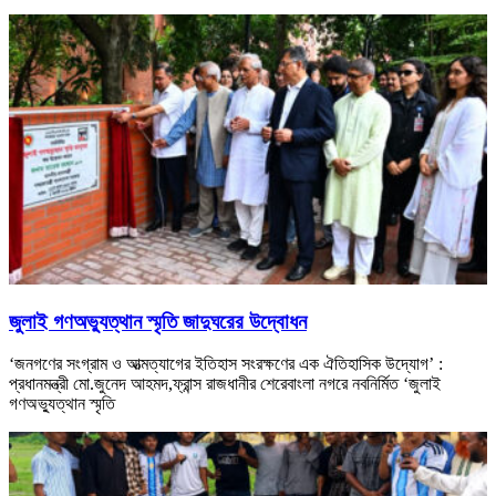
জুলাই গণঅভ্যুত্থান স্মৃতি জাদুঘরের উদ্বোধন
‘জনগণের সংগ্রাম ও আত্মত্যাগের ইতিহাস সংরক্ষণের এক ঐতিহাসিক উদ্যোগ’ :
প্রধানমন্ত্রী মো.জুনেদ আহমদ,ফ্রান্স রাজধানীর শেরেবাংলা নগরে নবনির্মিত ‘জুলাই
গণঅভ্যুত্থান স্মৃতি