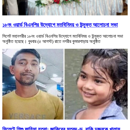
১৮নং ওয়ার্ড বিএনপির উদ্যোগে মতবিনিময় ও উন্মুক্ত আলোচনা সভা
সিলেট মহানগরীর ১৮নং ওয়ার্ড বিএনপির উদ্যোগে মতবিনিময় ও উন্মুক্ত আলোচনা সভা
অনুষ্ঠিত হয়েছে। বুধবার (৫ আগস্ট) রাতে নগরীর কুমারপাড়ায় অনুষ্ঠিত
সিলেটে শিশু ফাহিমা হত্যা: জাকিরের মৃত্যুদণ্ড, বাকি দুজনকে খালাস