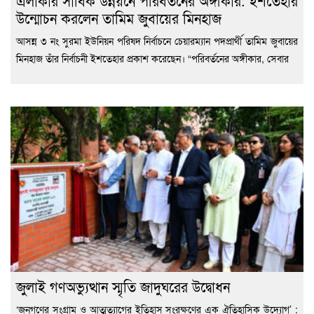
এলাকার সার্বিক উন্নয়নে পরিবর্তনের অঙ্গীকার: ইশতেহার
উন্মোচন করলেন তামিম জুবায়ের মিনহাজ
আসন্ন ৩ নং সুরমা ইউনিয়ন পরিষদ নির্বাচনে চেয়ারম্যান পদপ্রার্থী তামিম জুবায়ের
মিনহাজ তাঁর নির্বাচনী ইশতেহার প্রকাশ করেছেন। “পরিবর্তনের অঙ্গীকার, সেবার
জুলাই গণঅভ্যুত্থান স্মৃতি জাদুঘরের উদ্বোধন
‘জনগণের সংগ্রাম ও আত্মত্যাগের ইতিহাস সংরক্ষণের এক ঐতিহাসিক উদ্যোগ’ :