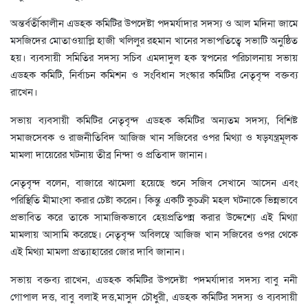
অন্তর্বর্তীকালীন এডহক কমিটির উপদেষ্টা পদমর্যাদার সদস্য ও আল মদিনা জামে
মসজিদের মোতাওয়াল্লি হাজী খলিলুর রহমান খানের সভাপতিত্বে সভাটি অনুষ্ঠিত
হয়। ব্যবসায়ী সমিতির সদস্য সচিব এমদাদুল হক স্বপনের পরিচালনায় সভায়
এডহক কমিটি, নির্বাচন কমিশন ও সংবিধান সংস্কার কমিটির নেতৃবৃন্দ বক্তব্য
রাখেন।
সভায় ব্যবসায়ী কমিটির নেতৃবৃন্দ এডহক কমিটির অন্যতম সদস্য, বিশিষ্ট
সমাজসেবক ও রাজনীতিবিদ আজিজ খান সজিবের ওপর মিথ্যা ও ষড়যন্ত্রমূলক
মামলা দায়েরের ঘটনায় তীব্র নিন্দা ও প্রতিবাদ জানান।
নেতৃবৃন্দ বলেন, বাজারে ঝামেলা হয়েছে শুনে সজিব সেখানে আসেন এবং
পরিস্থিতি মীমাংসা করার চেষ্টা করেন। কিন্তু একটি কুচক্রী মহল ঘটনাকে ভিন্নভাবে
প্রভাবিত করে তাকে সামাজিকভাবে হেয়প্রতিপন্ন করার উদ্দেশ্যে এই মিথ্যা
মামলায় আসামি করেছে। নেতৃবৃন্দ অবিলম্বে আজিজ খান সজিবের ওপর থেকে
এই মিথ্যা মামলা প্রত্যাহারের জোর দাবি জানান।
সভায় বক্তব্য রাখেন, এডহক কমিটির উপদেষ্টা পদমর্যাদার সদস্য বাবু ননী
গোপাল দত্ত, বাবু বলাই দত্ত,মাসুদ চৌধুরী, এডহক কমিটির সদস্য ও ব্যবসায়ী