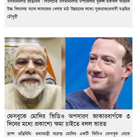
ওসমানীনগর প্রতিনিধি : সিলেটের ওসমানীনগর উপজেলার বুরুঙ্গা ইকবাল আহমদ
উচ্চ বিদ্যালয় অ্যান্ড কলেজের খেলার মাঠ উন্নয়নের লক্ষ্যে যুক্তরাজ্যপ্রবাসী মতছির
চৌধুরী
ফেসবুকে মোদির ভিডিও অপসারণ জাকারবার্গকে ৩
দিনের মধ্যে প্রকাশ্যে ক্ষমা চাইতে বলল ভারত
ফ্রান্স প্রতিনিধি: প্রধানমন্ত্রী নরেন্দ্র মোদির একটি ভিডিও ফেসবুক থেকে