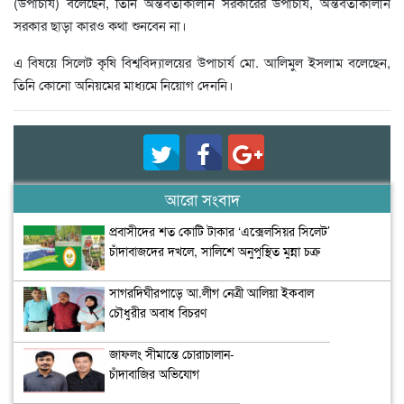
(উপাচার্য) বলেছেন, তিনি অন্তর্বর্তীকালীন সরকারের উপাচার্য, অন্তর্বর্তীকালীন
সরকার ছাড়া কারও কথা শুনবেন না।
এ বিষয়ে সিলেট কৃষি বিশ্ববিদ্যালয়ের উপাচার্য মো. আলিমুল ইসলাম বলেছেন,
তিনি কোনো অনিয়মের মাধ্যমে নিয়োগ দেননি।
আরো সংবাদ
প্রবাসীদের শত কোটি টাকার ‘এক্সেলসিয়র সিলেট’
চাঁদাবাজদের দখলে, সালিশে অনুপুস্থিত মুন্না চক্র
সাগরদিঘীরপাড়ে আ.লীগ নেত্রী আলিয়া ইকবাল
চৌধুরীর অবাধ বিচরণ
জাফলং সীমান্তে চোরাচালান-
চাঁদাবাজির অভিযোগ