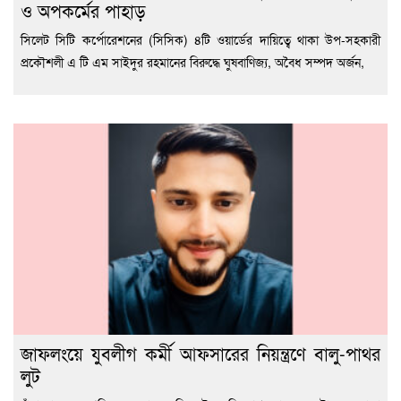
ও অপকর্মের পাহাড়
সিলেট সিটি কর্পোরেশনের (সিসিক) ৪টি ওয়ার্ডের দায়িত্বে থাকা উপ-সহকারী
প্রকৌশলী এ টি এম সাইদুর রহমানের বিরুদ্ধে ঘুষবাণিজ্য, অবৈধ সম্পদ অর্জন,
জাফলংয়ে যুবলীগ কর্মী আফসারের নিয়ন্ত্রণে বালু-পাথর
লুট