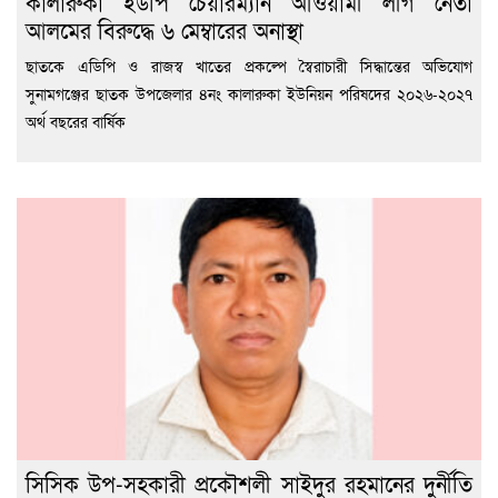
কালারুকা ইউপি চেয়ারম্যান আওয়ামী লীগ নেতা
আলমের বিরুদ্ধে ৬ মেম্বারের অনাস্থা
ছাতকে এডিপি ও রাজস্ব খাতের প্রকল্পে স্বৈরাচারী সিদ্ধান্তের অভিযোগ
সুনামগঞ্জের ছাতক উপজেলার ৪নং কালারুকা ইউনিয়ন পরিষদের ২০২৬-২০২৭
অর্থ বছরের বার্ষিক
সিসিক উপ-সহকারী প্রকৌশলী সাইদুর রহমানের দুর্নীতি