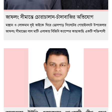
জাফলং সীমান্তে চোরাচালান-চাঁদাবাজির অভিযোগ
মান্নান ও লোকমান দুই ভাইকে ঘিরে তোলপাড় সিলেটের গোয়াইনঘাট উপজেলার
জাফলং সীমান্তের লাল মাটি এলাকায় বিজিবি ক্যাম্পের কাছাকাছি একটি শক্তিশালী