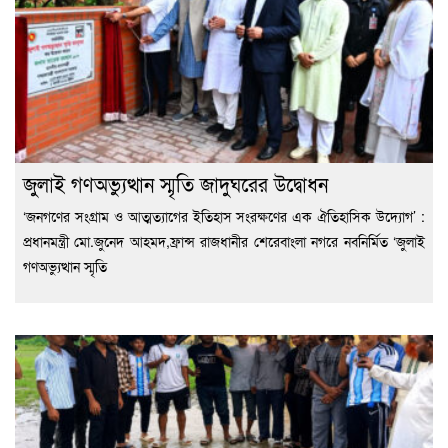
জুলাই গণঅভ্যুত্থান স্মৃতি জাদুঘরের উদ্বোধন
‘জনগণের সংগ্রাম ও আত্মত্যাগের ইতিহাস সংরক্ষণের এক ঐতিহাসিক উদ্যোগ’ :
প্রধানমন্ত্রী মো.জুনেদ আহমদ,ফ্রান্স রাজধানীর শেরেবাংলা নগরে নবনির্মিত ‘জুলাই
গণঅভ্যুত্থান স্মৃতি