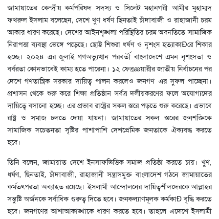
জামায়াতের কেন্দ্রীয় কর্মপরিষদ সদস্য ও সিলেট মহানগরী আমীর মুহাম্মদ
ফখরুল ইসলাম বলেছেন, দেশে খুণ ধর্ষণ ছিনতাই চাঁদাবাজী ও রাহাজানী চরম
আকার ধারণ করেছে। দেশের আইনশৃঙ্খলা পরিস্থিতির চরম অবনতিতে সামাজিক
নিরাপত্তা ব্যবস্থা ভেঙ্গে পড়েছে। ছোট্ট শিশুরা ধর্ষণ ও নৃশংস হত্যাকাÐের শিকার
হচ্ছে। ২০২৪ এর জুলাই গণঅভ্যুত্থান পরবর্তী বাংলাদেশে এমন নৃশংসতা ও
বর্বরতা কোনভাবেই কাম্য হতে পারেনা। ১২ ফেব্রæয়ারীর জাতীয় নির্বাচনের পর
দেশে গণতান্ত্রিক সরকার দায়িত্ব পালন করলেও জনগণ এর সুফল পাচ্ছেনা।
প্রশাসন থেকে শুরু করে শিক্ষা প্রতিষ্ঠান সর্বত্র দলীয়করণের ফলে অযোগ্যদের
দায়িত্বে বসানো হচ্ছে। এর প্রভাব রাষ্ট্রের সকল স্তরে পড়তে শুরু করেছে। এভাবে
রাষ্ট্র ও সমাজ চলতে দেয়া যায়না। জামায়াতের সকল স্তরের জনশক্তিকে
সামাজিক সচেতনতা সৃষ্টির পাশাপাশি দেশপ্রেমিক জনতাকে ঐক্যবদ্ধ করতে
হবে।
তিনি বলেন, জামায়াত দেশে ইনসাফভিত্তিক সমাজ প্রতিষ্ঠা করতে চায়। খুণ,
ধর্ষণ, ছিনতাই, চাঁদাবাজী, রাহাজানী সন্ত্রাসমুক্ত বাংলাদেশ গঠনে জামায়াতের
কর্মতৎপরতা অব্যাহত রয়েছে। ইসলামী আন্দোলনের দায়িত্বশীলদেরকে আল্লাহর
সন্তুষ্টি অর্জনকে সর্বাধিক গুরুত্ব দিতে হবে। জনকল্যাণমূলক কর্মকাÐ বৃদ্ধি করতে
হবে। জনগণের আশাআকাঙ্খাকে ধারণ করতে হবে। তাহলে এদেশে ইসলামী