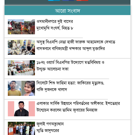
আরো সংবাদ
ওসমানীনগরে দুই বাসের
মুখোমুখি সংঘর্ষ, নিহত ৮
অসুস্থ বিএনপি নেতা হাজী ফারুক আহমেদকে দেখতে
বাসভবনে বাণিজ্যমন্ত্রী খন্দকার আব্দুল মুক্তাদির
১৮নং ওয়ার্ড বিএনপির উদ্যোগে মতবিনিময় ও
উন্মুক্ত আলোচনা সভা
সিলেটে শিশু ফাহিমা হত্যা: জাকিরের মৃত্যুদণ্ড,
বাকি দুজনকে খালাস
এলাকার সার্বিক উন্নয়নে পরিবর্তনের অঙ্গীকার: ইশতেহার
উন্মোচন করলেন তামিম জুবায়ের মিনহাজ
জুলাই গণঅভ্যুত্থান
স্মৃতি জাদুঘরের