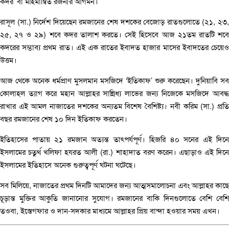
কদর’ বা মহিমান্বিত রজনীর আগমন।
রাসূল (সা.) নির্দেশ দিয়েছেন রমজানের শেষ দশকের বেজোড় রাতগুলোতে (২১, ২৩,
২৫, ২৭ ও ২৯) শবে কদর তালাশ করতে। সেই হিসেবে আজ ২১তম রাতটি শবে
কদরের সম্ভাব্য প্রথম রাত। এই এক রাতের ইবাদত হাজার মাসের ইবাদতের চেয়েও
উত্তম।
আজ থেকে অনেক ধর্মপ্রাণ মুসলমান মসজিদে ‘ইতিকাফ’ শুরু করেছেন। দুনিয়াবি সব
কোলাহল ত্যাগ করে মহান আল্লাহর সান্নিধ্য লাভের জন্য নিজেকে মসজিদে আবদ্ধ
রাখার এই আমল নাজাতের দশকের অন্যতম বিশেষ বৈশিষ্ট্য। নবী করিম (সা.) প্রতি
বছর রমজানের শেষ ১০ দিন ইতিকাফ করতেন।
ইতিহাসের পাতায় ২১ রমজান অত্যন্ত তাৎপর্যপূর্ণ। হিজরি ৪০ সনের এই দিনে
ইসলামের চতুর্থ খলিফা হযরত আলী (রা.) শাহাদাত বরণ করেন। এছাড়াও এই দিনে
ইসলামের ইতিহাসে অনেক গুরুত্বপূর্ণ ঘটনা ঘটেছে।
সব মিলিয়ে, নাজাতের প্রথম দিনটি আমাদের জন্য আত্মসমালোচনা এবং আল্লাহর কাছে
চূড়ান্ত মুক্তির আকুতি জানানোর সুযোগ। রমজানের বাকি দিনগুলোতে বেশি বেশি
তওবা, ইস্তেগফার ও দান-সদকার মাধ্যমে আল্লাহর প্রিয় বান্দা হওয়ার সময় এখন।