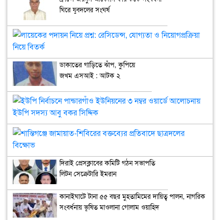
ঘিরে যুবদলের সংঘর্ষ
লায
পদা
নিয়
ডাকাতের গাড়িতে ঝাঁপ, কুপিয়ে
প্রশ্ন
জখম এসআই : আটক ২
রেস
যোগ
ও
ইউ
নিয়ো
নির্
নিয়
পান্
বিতর
ইউন
শান্
৩
জাম
নম্বর
শিব
দিরাই প্রেসক্লাবের কমিটি গঠন সভাপতি
ওয়ার
বক্ত
লিটন সেক্রেটারি ইমরান
আল
প্রত
ইউ
ছাত্
সদস
বিক
কানাইঘাটে টানা ৫৫ বছর মুহতামিমের দায়িত্ব পালন, নাগরিক
আবু
সংবর্ধনায় ভূষিত মাওলানা গোলাম ওয়াহিদ
বক