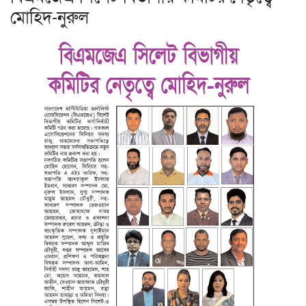
মোহিদ-নুরুল