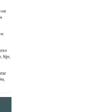
দেওয়া
থে
 না
্যাচও
 মিঠুন,
র মতো
সিম,