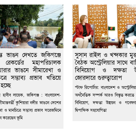
ন্ত ভাঙন দেখতে জকিগঞ্জে
সুসান রাইল ও খন্দকার মুক্
ি রেকর্ডের মহাপরিচালক
বৈঠক অস্ট্রেলিয়ার সাথে বাণ
য়ারার ভাঙনে সীমারেখা ও
বিনিয়োগ ও দক্ষতা উন
িত্রে সম্ভাব্য প্রভাব খতিয়ে
জোরদারে গুরুত্বারোপ
হচ্ছে
স্টাফ রিপোর্টার: বাংলাদেশ ও অস্ট্রেলিয়
হাবীব লায়েক, জকিগঞ্জ : বাংলাদেশ-
অর্থনৈতিক সম্পর্ক আরও বিস্তৃত করতে ব
ীমান্তবর্তী কুশিয়ারা নদীর ভাঙনে দেশের
বিনিয়োগ, দক্ষতা উন্নয়ন ও গবেষণ
া ও মানচিত্রে সম্ভাব্য প্রভাব সরেজমিনে
দ্বিপাক্ষিক সহযোগিতা
শন করেছেন ভূমি