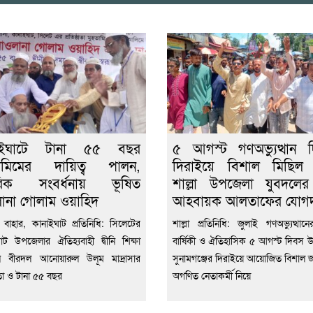
াইঘাটে টানা ৫৫ বছর
৫ আগস্ট গণঅভ্যুত্থান 
তামিমের দায়িত্ব পালন,
দিরাইয়ে বিশাল মিছিল 
রিক সংবর্ধনায় ভূষিত
শাল্লা উপজেলা যুবদলের 
ানা গোলাম ওয়াহিদ
আহবায়ক আলতাফের যোগদ
বাহার, কানাইঘাট প্রতিনিধি: সিলেটের
শাল্লা প্রতিনিধি: জুলাই গণঅভ্যুত্থানে
াট উপজেলার ঐতিহ্যবাহী দ্বীনি শিক্ষা
বার্ষিকী ও ঐতিহাসিক ৫ আগস্ট দিবস উপ
্ঠান বীরদল আনোয়ারুল উলূম মাদ্রাসার
সুনামগঞ্জের দিরাইয়ে আয়োজিত বিশাল
ঠাতা ও টানা ৫৫ বছর
অগণিত নেতাকর্মী নিয়ে