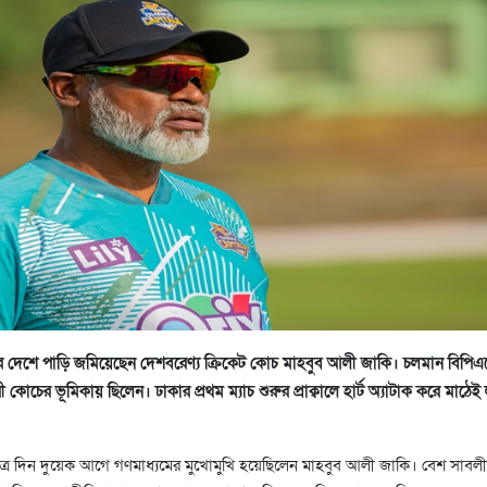
রার দেশে পাড়ি জমিয়েছেন দেশবরেণ্য ক্রিকেট কোচ মাহবুব আলী জাকি। চলমান বিপিএ
কোচের ভূমিকায় ছিলেন। ঢাকার প্রথম ম্যাচ শুরুর প্রাক্বালে হার্ট অ্যাটাক করে মাঠেই 
ত্র দিন দুয়েক আগে গণমাধ্যমের মুখোমুখি হয়েছিলেন মাহবুব আলী জাকি। বেশ সাব