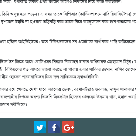
 নিয়ে। যথারীতি ঢাকার প্রথম ম্যাচের আগেও শিষ্যদের নিয়ে কাজ করছিলেন।
াৎ তিনি অসুস্থ হয়ে পড়েন। এ সময় তাকে সিপিআর (কার্ডিওপালমোনারি রিসাসিটেশন) 
দৃশ্যমান উন্নতি না হওয়ায় তড়িঘড়ি করে তাকে নিয়ে অ্যাম্বুলেন্সে করে হাসপাতালের প
।
য়া হচ্ছিল আইসিইউতে। তবে চিকিৎসকদের সব প্রচেষ্টাকে ব্যর্থ করে পাড়ি জমিয়েছেন
দিনে টস জিতে আগে বোলিংয়ের সিদ্ধান্ত নিয়েছেন ঢাকার অধিনায়ক মোহাম্মদ মিঠুন। ম
য়েই। বিপিএলের গত আসরে ভালো করতে না পারায় এবার সাব্বির রহমান, নাসির হোসেন,
ামীম হোসেন পাটোয়ারিদের নিয়ে দল সাজিয়েছে ফ্র্যাঞ্চাইজিটি।
 ঢাকার হয়ে খেলতে দেখা যাবে অ্যালেক্স হেলস, রহমানউল্লাহ গুরবাজ, দাসুন শানাকা
চে রাজশাহীর বিপক্ষে অবশ্য বিদেশি ক্রিকেটার হিসেবে খেলছেন ‍উসমান খান, ইমাদ ওয়া
 রহমান শরীফিকে।