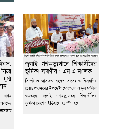
দিবস:
জুলাই গণঅভ্যুত্থানে শিক্ষার্থীদের
নিয়ে
ভূমিকা স্মরণীয় : এম এ মালিক
যুগ্ম
সিলেট-৩ আসনের সংসদ সদস্য ও বিএনপির
ান
চেয়ারপারসনের উপদেষ্টা মোহাম্মদ আব্দুল মালিক
র প্রথম
বলেছেন, জুলাই গণঅভ্যুত্থানে শিক্ষার্থীদের
লক্ষ্যে
ভূমিকা দেশের ইতিহাসে স্মরণীয় হয়ে
 জনসভায়