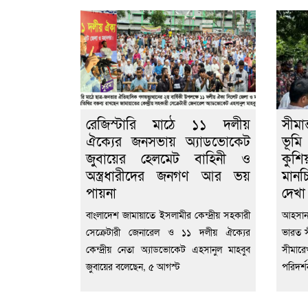
রেজিস্টারি মাঠে ১১ দলীয়
সীমা
ঐক্যের জনসভায় অ্যাডভোকেট
ভূম
জুবায়ের হেলমেট বাহিনী ও
কুশি
অস্ত্রধারীদের জনগণ আর ভয়
মানচ
পায়না
দেখা 
বাংলাদেশ জামায়াতে ইসলামীর কেন্দ্রীয় সহকারী
আহসান 
সেক্রেটারী জেনারেল ও ১১ দলীয় ঐক্যের
ভারত স
কেন্দ্রীয় নেতা অ্যাডভোকেট এহসানুল মাহবুব
সীমারেখ
জুবায়ের বলেছেন, ৫ আগস্ট
পরিদর্