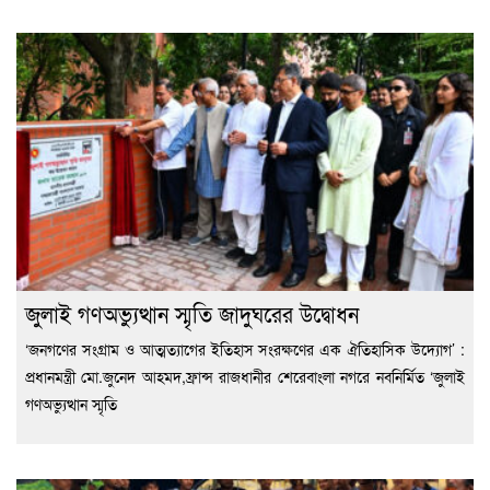
জুলাই গণঅভ্যুত্থান স্মৃতি জাদুঘরের উদ্বোধন
‘জনগণের সংগ্রাম ও আত্মত্যাগের ইতিহাস সংরক্ষণের এক ঐতিহাসিক উদ্যোগ’ :
প্রধানমন্ত্রী মো.জুনেদ আহমদ,ফ্রান্স রাজধানীর শেরেবাংলা নগরে নবনির্মিত ‘জুলাই
গণঅভ্যুত্থান স্মৃতি