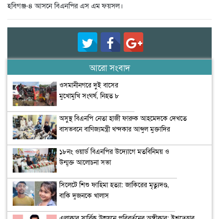
হবিগঞ্জ-৪ আসনে বিএনপির এস এম ফয়সল।
আরো সংবাদ
ওসমানীনগরে দুই বাসের
মুখোমুখি সংঘর্ষ, নিহত ৮
অসুস্থ বিএনপি নেতা হাজী ফারুক আহমেদকে দেখতে
বাসভবনে বাণিজ্যমন্ত্রী খন্দকার আব্দুল মুক্তাদির
১৮নং ওয়ার্ড বিএনপির উদ্যোগে মতবিনিময় ও
উন্মুক্ত আলোচনা সভা
সিলেটে শিশু ফাহিমা হত্যা: জাকিরের মৃত্যুদণ্ড,
বাকি দুজনকে খালাস
এলাকার সার্বিক উন্নয়নে পরিবর্তনের অঙ্গীকার: ইশতেহার