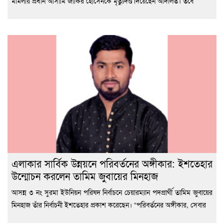
মামলায় প্রধান আসামি জাকির হোসেনকে মৃত্যুদণ্ড দিয়েছেন আদালত। তবে
এলাকার সার্বিক উন্নয়নে পরিবর্তনের অঙ্গীকার: ইশতেহার
উন্মোচন করলেন তামিম জুবায়ের মিনহাজ
আসন্ন ৩ নং সুরমা ইউনিয়ন পরিষদ নির্বাচনে চেয়ারম্যান পদপ্রার্থী তামিম জুবায়ের
মিনহাজ তাঁর নির্বাচনী ইশতেহার প্রকাশ করেছেন। “পরিবর্তনের অঙ্গীকার, সেবার