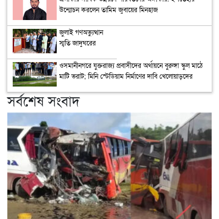
উন্মোচন করলেন তামিম জুবায়ের মিনহাজ
জুলাই গণঅভ্যুত্থান
স্মৃতি জাদুঘরের
উদ্বোধন
ওসমানীনগরে যুক্তরাজ্য প্রবাসীদের অর্থায়নে বুরুঙ্গা স্কুল মাঠে
মাটি ভরাট; মিনি স্টেডিয়াম নির্মাণের দাবি খেলোয়াড়দের
সর্বশেষ সংবাদ