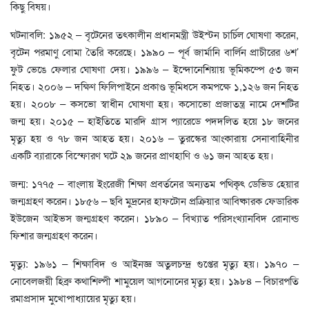
কিছু বিষয়।
ঘটনাবলি: ১৯৫২ – বৃটেনের তৎকালীন প্রধানমন্ত্রী উইস্টন চার্চিল ঘোষণা করেন,
বৃটেন পরমাণু বোমা তৈরি করেছে। ১৯৯০ – পূর্ব জার্মানি বার্লিন প্রাচীরের ৬শ’
ফুট ভেঙে ফেলার ঘোষণা দেয়। ১৯৯৬ – ইন্দোনেশিয়ায় ভূমিকম্পে ৫৩ জন
নিহত। ২০০৬ – দক্ষিণ ফিলিপাইনে প্রকাণ্ড ভূমিধসে কমপক্ষে ১,১২৬ জন নিহত
হয়। ২০০৮ – কসভো স্বাধীন ঘোষণা হয়। কসোভো প্রজাতন্ত্র নামে দেশটির
জন্ম হয়। ২০১৫ – হাইতিতে মারদি গ্রাস প্যারেডে পদদলিত হয়ে ১৮ জনের
মৃত্যু হয় ও ৭৮ জন আহত হয়। ২০১৬ – তুরস্কের আংকারায় সেনাবাহিনীর
একটি ব্যারাকে বিস্ফোরণ ঘটে ২৯ জনের প্রাণহাণি ও ৬১ জন আহত হয়।
জন্ম: ১৭৭৫ – বাংলায় ইংরেজী শিক্ষা প্রবর্তনের অন্যতম পথিকৃৎ ডেভিড হেয়ার
জন্মগ্রহণ করেন। ১৮৫৬ – ছবি মুদ্রনের হাফটোন প্রক্রিয়ার আবিষ্কারক ফেডারিক
ইউজেন আইভস জন্মগ্রহণ করেন। ১৮৯০ – বিখ্যাত পরিসংখ্যানবিদ রোনাল্ড
ফিশার জন্মগ্রহণ করেন।
মৃত্যু: ১৯৬১ – শিক্ষাবিদ ও আইনজ্ঞ অতুলচন্দ্র গুপ্তের মৃত্যু হয়। ১৯৭০ –
নোবেলজয়ী হিব্রু কথাশিল্পী শামুয়েল আগনোনের মৃত্যু হয়। ১৯৮৪ – বিচারপতি
রমাপ্রসাদ মুখোপাধ্যায়ের মৃত্যু হয়।