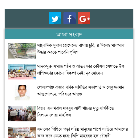
আরো সংবাদ
সাংবাদিক দুলাল হোসেনের বাসায় চুরি, ৪ দিনেও মালামাল
উদ্ধার করতে পারেনি পুলিশ
মাদকমুক্ত সমাজ গঠন ও আত্মরক্ষার কৌশল শেখাতে উশু
প্রশিক্ষণের কোনো বিকল্প নেই: নূর হোসেন
গোলাপগঞ্জ বাজার বণিক সমিতির সভাপতি আলেকুজ্জামান
আত্মগোপনে, পরিবারে আতঙ্ক
রিয়ার এডমিরাল মাহবুব আলী খানের মৃত্যুবার্ষিকীতে
সিলামে দোয়া মাহফিল
সমাজের পিছিয়ে পড়া দরিদ্র মানুষের পাশে দাড়িয়ে আমাদের
কাজ করে যেতে হবে: ভিপি মাহবুবুল হক চৌধুরী