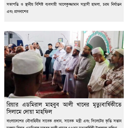
সভাপতি ও স্থানীয় বিশিষ্ট ব্যবসায়ী আলেকুজ্জামান সন্ত্রাসী হামলা, চরম নির্যাতন
এবং প্রাণনাশের
রিয়ার এডমিরাল মাহবুব আলী খানের মৃত্যুবার্ষিকীতে
সিলামে দোয়া মাহফিল
বাংলাদেশের নৌবাহিনীর সাবেক প্রধান, সাবেক মন্ত্রী এবং সিলেটের কৃতি সন্তান
মরহুম রিয়ার এডমিরাল মাহবুব আলী খানের ৪২তম মৃত্যুবার্ষিকী উপলক্ষে দক্ষিণ