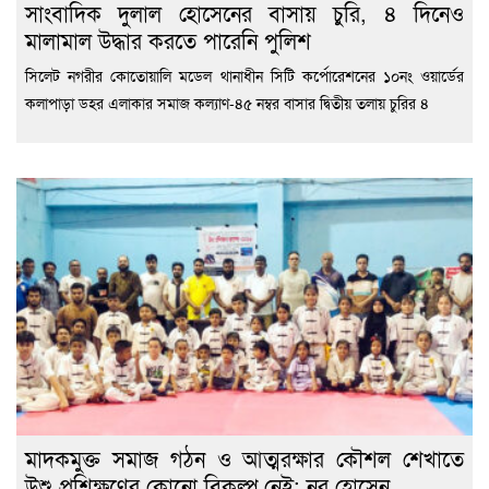
সাংবাদিক দুলাল হোসেনের বাসায় চুরি, ৪ দিনেও
মালামাল উদ্ধার করতে পারেনি পুলিশ
সিলেট নগরীর কোতোয়ালি মডেল থানাধীন সিটি কর্পোরেশনের ১০নং ওয়ার্ডের
কলাপাড়া ডহর এলাকার সমাজ কল্যাণ-৪৫ নম্বর বাসার দ্বিতীয় তলায় চুরির ৪
মাদকমুক্ত সমাজ গঠন ও আত্মরক্ষার কৌশল শেখাতে
উশু প্রশিক্ষণের কোনো বিকল্প নেই: নূর হোসেন