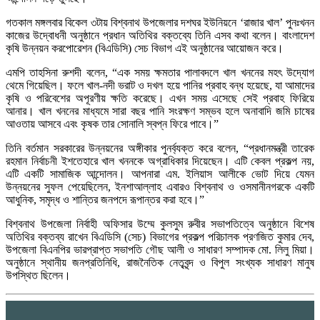
গতকাল মঙ্গলবার বিকেল ৩টায় বিশ্বনাথ উপজেলার দশঘর ইউনিয়নে ‘রাজার খাল’ পুনঃখনন
কাজের উদ্বোধনী অনুষ্ঠানে প্রধান অতিথির বক্তব্যে তিনি এসব কথা বলেন। বাংলাদেশ
কৃষি উন্নয়ন করপোরেশন (বিএডিসি) সেচ বিভাগ এই অনুষ্ঠানের আয়োজন করে।
এমপি তাহসিনা রুশদী বলেন, “এক সময় ক্ষমতার পালাবদলে খাল খননের মহৎ উদ্যোগ
থেমে গিয়েছিল। ফলে খাল-নদী ভরাট ও দখল হয়ে পানির প্রবাহ বন্ধ হয়েছে, যা আমাদের
কৃষি ও পরিবেশের অপূরণীয় ক্ষতি করেছে। এখন সময় এসেছে সেই প্রবাহ ফিরিয়ে
আনার। খাল খননের মাধ্যমে সারা বছর পানি সংরক্ষণ সম্ভব হলে অনাবাদি জমি চাষের
আওতায় আসবে এবং কৃষক তার সোনালি স্বপ্ন ফিরে পাবে।”
তিনি বর্তমান সরকারের উন্নয়নের অঙ্গীকার পুনর্ব্যক্ত করে বলেন, “প্রধানমন্ত্রী তারেক
রহমান নির্বাচনী ইশতেহারে খাল খননকে অগ্রাধিকার দিয়েছেন। এটি কেবল প্রকল্প নয়,
এটি একটি সামাজিক আন্দোলন। আপনারা এম. ইলিয়াস আলীকে ভোট দিয়ে যেমন
উন্নয়নের সুফল পেয়েছিলেন, ইনশাআল্লাহ এবারও বিশ্বনাথ ও ওসমানীনগরকে একটি
আধুনিক, সমৃদ্ধ ও শান্তির জনপদে রূপান্তর করা হবে।”
বিশ্বনাথ উপজেলা নির্বাহী অফিসার উম্মে কুলসুম রুবীর সভাপতিত্বে অনুষ্ঠানে বিশেষ
অতিথির বক্তব্য রাখেন বিএডিসি (সেচ) বিভাগের প্রকল্প পরিচালক প্রণজিত কুমার দেব,
উপজেলা বিএনপির ভারপ্রাপ্ত সভাপতি গৌছ আলী ও সাধারণ সম্পাদক মো. লিলু মিয়া।
অনুষ্ঠানে স্থানীয় জনপ্রতিনিধি, রাজনৈতিক নেতৃবৃন্দ ও বিপুল সংখ্যক সাধারণ মানুষ
উপস্থিত ছিলেন।