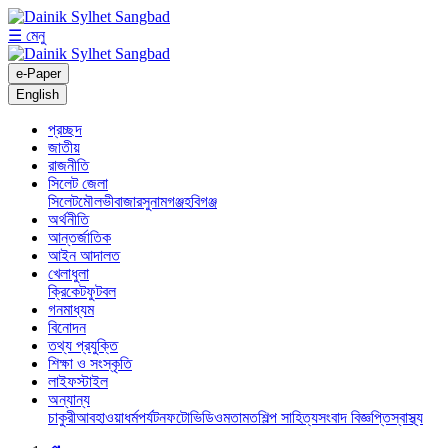
☰ মেনু
e-Paper
English
প্রচ্ছদ
জাতীয়
রাজনীতি
সিলেট জেলা
সিলেট
মৌলভীবাজার
সুনামগঞ্জ
হবিগঞ্জ
অর্থনীতি
আন্তর্জাতিক
আইন আদালত
খেলাধুলা
ক্রিকেট
ফুটবল
গনমাধ্যম
বিনোদন
তথ্য প্রযুক্তি
শিক্ষা ও সংস্কৃতি
লাইফস্টাইল
অন্যান্য
চাকুরী
আবহাওয়া
ধর্ম
পর্যটন
ফটো
ভিডিও
মতামত
শিল্প সাহিত্য
সংবাদ বিজ্ঞপ্তি
স্বাস্থ্য