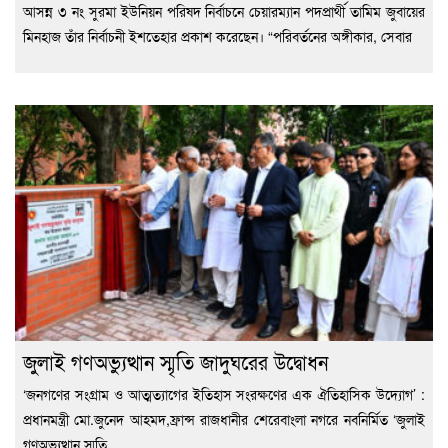
আসন্ন ৩ নং সুরমা ইউনিয়ন পরিষদ নির্বাচনে চেয়ারম্যান পদপ্রার্থী তামিম জুবায়ের
মিনহাজ তাঁর নির্বাচনী ইশতেহার প্রকাশ করেছেন। “পরিবর্তনের অঙ্গীকার, সেবার
জুলাই গণঅভ্যুত্থান স্মৃতি জাদুঘরের উদ্বোধন
‘জনগণের সংগ্রাম ও আত্মত্যাগের ইতিহাস সংরক্ষণের এক ঐতিহাসিক উদ্যোগ’ :
প্রধানমন্ত্রী মো.জুনেদ আহমদ,ফ্রান্স রাজধানীর শেরেবাংলা নগরে নবনির্মিত ‘জুলাই
গণঅভ্যুত্থান স্মৃতি