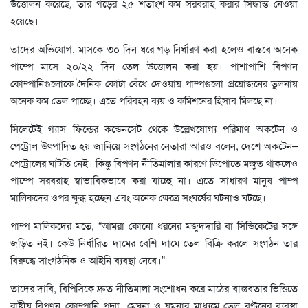
উত্তোলন করেছে, তার গড়ের ২৫ শতাংশ কম সরবরাহ করার সিদ্ধান্ত নেওয়া
হয়েছে।
তাদের অভিযোগ, মাসকে ৩০ দিন ধরে গড় নির্ধারণ করা হলেও বাস্তবে অনেক
পাম্পে মাসে ২০/২২ দিন তেল উত্তোলন করা হয়। পাশাপাশি বিপণন
কোম্পানিগুলোকে দৈনিক কোটা বেঁধে দেওয়ায় পাম্পগুলো প্রয়োজনের তুলনায়
অনেক কম তেল পাচ্ছে। এতে পরিবহন ব্যয় ও কমিশনের হিসাব মিলছে না।
সিলেটেই গ্যাস ফিল্ডের কন্ডেনসেট থেকে উল্লেখযোগ্য পরিমাণ অকটেন ও
পেট্রোল উৎপাদিত হয় জানিয়ে সংগঠনের নেতারা আরও বলেন, দেশে অকটেন–
পেট্রোলের ঘাটতি নেই। কিন্তু বিপণন নীতিমালার কারণে ডিপোতে মজুত থাকলেও
পাম্পে সরবরাহ স্বাভাবিকভাবে করা যাচ্ছে না। এতে সাধারণ মানুষ পাম্প
মালিকদের ওপর ক্ষুব্ধ হচ্ছেন এবং অনেক ক্ষেত্রে সংঘর্ষের ঘটনাও ঘটছে।
পাম্প মালিকদের মতে, “আমরা কোনো ধরনের মজুদদারি বা সিন্ডিকেটের সঙ্গে
জড়িত নই। কেউ নির্ধারিত দামের বেশি দামে তেল বিক্রি করলে সংগঠন তার
বিরুদ্ধে সাংগঠনিক ও আইনি ব্যবস্থা নেবে।”
তাদের দাবি, বিপিসিকে দ্রুত নীতিমালা সংশোধন করে মাঠের বাস্তবতার ভিত্তিতে
রাষ্ট্রীয় বিপণন কোম্পানি পদ্মা, মেঘনা ও যমুনার মাধ্যমে তেল বণ্টনের ব্যবস্থা