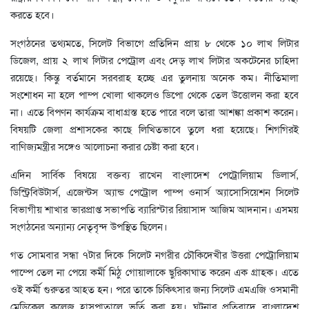
করতে হবে।
সংগঠনের তথ্যমতে, সিলেট বিভাগে প্রতিদিন প্রায় ৮ থেকে ১০ লাখ লিটার
ডিজেল, প্রায় ২ লাখ লিটার পেট্রোল এবং দেড় লাখ লিটার অকটেনের চাহিদা
রয়েছে। কিন্তু বর্তমানে সরবরাহ হচ্ছে এর তুলনায় অনেক কম। নীতিমালা
সংশোধন না হলে পাম্প খোলা থাকলেও ডিপো থেকে তেল উত্তোলন করা হবে
না। এতে বিপণন কার্যক্রম বাধাগ্রস্ত হতে পারে বলে তারা আশঙ্কা প্রকাশ করেন।
বিষয়টি জেলা প্রশাসকের কাছে লিখিতভাবে তুলে ধরা হয়েছে। শিগগিরই
বাণিজ্যমন্ত্রীর সঙ্গেও আলোচনা করার চেষ্টা করা হবে।
এদিন সার্বিক বিষয়ে বক্তব্য রাখেন বাংলাদেশ পেট্রোলিয়াম ডিলার্স,
ডিস্ট্রিবিউটার্স, এজেন্টস অ্যান্ড পেট্রোল পাম্প ওনার্স অ্যাসোসিয়েশন সিলেট
বিভাগীয় শাখার ভারপ্রাপ্ত সভাপতি ব্যারিস্টার রিয়াসাদ আজিম আদনান। এসময়
সংগঠনের অন্যান্য নেতৃবৃন্দ উপস্থিত ছিলেন।
গত সোমবার সন্ধা ৭টার দিকে সিলেট নগরীর চৌকিদেখীর উত্তরা পেট্রোলিয়াম
পাম্পে তেল না পেয়ে কর্মী মিঠু গোয়ালাকে ছুরিকাঘাত করেন এক গ্রাহক। এতে
ওই কর্মী গুরুতর আহত হন। পরে তাকে চিকিৎসার জন্য সিলেট এমএজি ওসমানী
মেডিকেল কলেজ হাসপাতালে ভর্তি করা হয়। ঘটনার প্রতিবাদে বাংলাদেশ