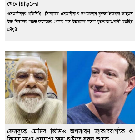
খেলোয়াড়দের
ওসমানীনগর প্রতিনিধি : সিলেটের ওসমানীনগর উপজেলার বুরুঙ্গা ইকবাল আহমদ
উচ্চ বিদ্যালয় অ্যান্ড কলেজের খেলার মাঠ উন্নয়নের লক্ষ্যে যুক্তরাজ্যপ্রবাসী মতছির
চৌধুরী
ফেসবুকে মোদির ভিডিও অপসারণ জাকারবার্গকে ৩
দিনের মধ্যে প্রকাশ্যে ক্ষমা চাইতে বলল ভারত