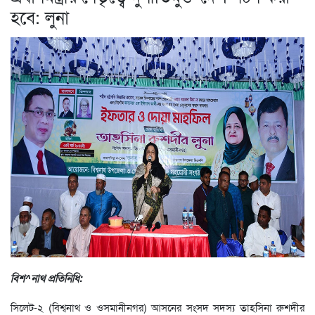
হবে: লুনা
বিশ^নাথ প্রতিনিধি:
সিলেট-২ (বিশ্বনাথ ও ওসমানীনগর) আসনের সংসদ সদস্য তাহসিনা রুশদীর