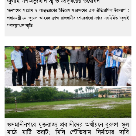
জুলাই গণঅভ্যুত্থান স্মৃতি জাদুঘরের উদ্বোধন
‘জনগণের সংগ্রাম ও আত্মত্যাগের ইতিহাস সংরক্ষণের এক ঐতিহাসিক উদ্যোগ’ :
প্রধানমন্ত্রী মো.জুনেদ আহমদ,ফ্রান্স রাজধানীর শেরেবাংলা নগরে নবনির্মিত ‘জুলাই
গণঅভ্যুত্থান স্মৃতি
ওসমানীনগরে যুক্তরাজ্য প্রবাসীদের অর্থায়নে বুরুঙ্গা স্কুল
মাঠে মাটি ভরাট; মিনি স্টেডিয়াম নির্মাণের দাবি