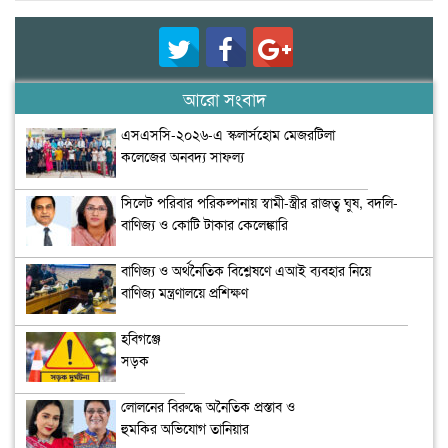
আরো সংবাদ
এসএসসি-২০২৬-এ স্কলার্সহোম মেজরটিলা
কলেজের অনবদ্য সাফল্য
সিলেট পরিবার পরিকল্পনায় স্বামী-স্ত্রীর রাজত্ব ঘুষ, বদলি-
বাণিজ্য ও কোটি টাকার কেলেঙ্কারি
বাণিজ্য ও অর্থনৈতিক বিশ্লেষণে এআই ব্যবহার নিয়ে
বাণিজ্য মন্ত্রণালয়ে প্রশিক্ষণ
হবিগঞ্জে
সড়ক
দুর্ঘটনায়
নিহত ২
লোলনের বিরুদ্ধে অনৈতিক প্রস্তাব ও
হুমকির অভিযোগ তানিয়ার