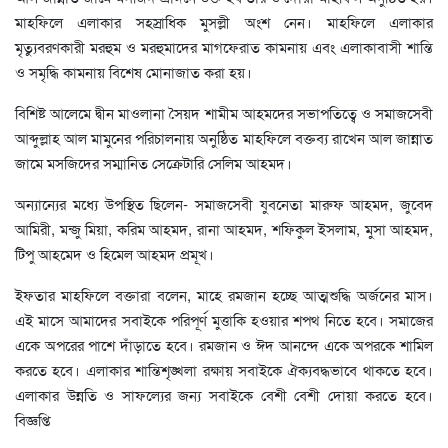
মাহফিলে এলাকার সহস্রাধিক মুসল্লী অংশ নেন। মাহফিলে এলাকার
মৃত্যুবরণকারী মরহুম ও মরহুমাদের মাগফেরাত কামনায় এবং এলাকাবাসী শান্তি
ও সমৃদ্ধি কামনায় বিশেষ মোনাজাত করা হয়।
বিশিষ্ট আলেমে দ্বীন মাওলানা সৈয়দ শামীম আহমদের সভাপতিত্বে ও সমাজসেবী
আব্দুল্লাহ আল মামুনের পরিচালনায় অনুষ্ঠিত মাহফিলে বক্তব্য রাখেন আল জান্নাত
জামে মসজিদের সম্মানিত সেক্রেটারি সেলিম আহমদ।
অন্যান্যের মধ্যে উপস্থিত ছিলেন- সমাজসেবী যুবনেতা মারুফ আহমদ, জুবেদ
আমিরী, মন্জু মিয়া, করিম আহমদ, রানা আহমদ, শফিকুল ইসলাম, মুসা আহমদ,
টিপু আহমেদ ও হিমেল আহমদ প্রমূখ।
ইফতার মাহফিলে বক্তারা বলেন, মাহে রমজান হচ্ছে আত্মশুদ্ধি অর্জনের মাস।
এই মাসে আমাদের সবাইকে পরিপূর্ণ মুত্তাকি হওয়ার শপথ নিতে হবে। সমাজের
একে অপরের পাশে দাঁড়াতে হবে। রমজান ও ঈদ আনন্দে একে অপরকে শামিল
করতে হবে। এলাকার শান্তিশৃঙ্খলা রক্ষায় সবাইকে ঐক্যবদ্ধভাবে থাকতে হবে।
এলাকার উন্নতি ও সাফল্যের জন্য সবাইকে বেশী বেশী দোয়া করতে হবে।
বিজ্ঞপ্তি