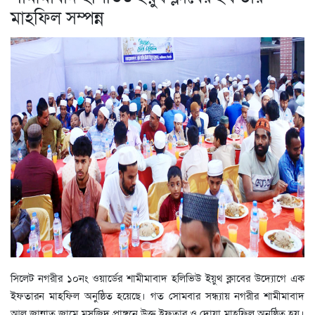
মাহফিল সম্পন্ন
সিলেট নগরীর ১০নং ওয়ার্ডের শামীমাবাদ হলিভিউ ইয়ুথ ক্লাবের উদ্যোগে এক
ইফতারন মাহফিল অনুষ্ঠিত হয়েছে। গত সোমবার সন্ধ্যায় নগরীর শামীমাবাদ
আল জান্নাত জামে মসজিদ প্রাঙ্গনে উক্ত ইফতার ও দোয়া মাহফিল অনুষ্ঠিত হয়।