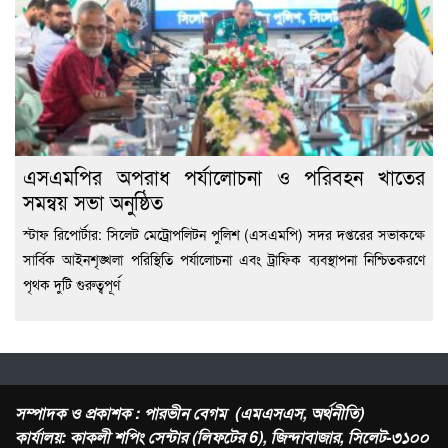
এসএমপির অপরাধ পর্যালোচনা ও পরিবহন খাতের
সমন্বয় সভা অনুষ্ঠিত
স্টাফ রিপোর্টার: সিলেট মেট্রোপলিটন পুলিশ (এসএমপি) সদর দপ্তরের সভাকক্ষে
সার্বিক আইনশৃঙ্খলা পরিস্থিতি পর্যালোচনা এবং ট্রাফিক ব্যবস্থাপনা নিশ্চিতকরণে
পৃথক দুটি গুরুত্বপূর্ণ
সম্পাদক ও প্রকাশক : পারভীন বেগম (এমএসএস, অর্থনীতি)
কার্যালয়: কাকলী শপিং সেন্টার (লিফটের 6), জিন্দাবাজার, সিলেট-৩১০০