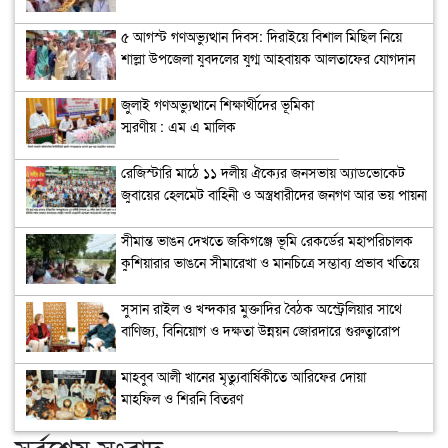
৫ আগস্ট গণঅভ্যুত্থান দিবস: দিরাইয়ে বিশাল মিছিল নিয়ে
শাল্লা উপজেলা যুবদলের যুগ্ম আহবায়ক আলতাফের যোগদান
জুলাই গণঅভ্যুত্থানে শিক্ষার্থীদের ভূমিকা
স্মরণীয় : এম এ মালিক
রেজিস্টারি মাঠে ১১ দলীয় ঐক্যের জনসভায় অ্যাডভোকেট
জুবায়ের হেলমেট বাহিনী ও অস্ত্রধারীদের জনগণ আর ভয় পায়না
সীমান্ত ভাঙন দেখতে জকিগঞ্জে ভূমি রেকর্ডের মহাপরিচালক
কুশিয়ারার ভাঙনে সীমারেখা ও মানচিত্রে সম্ভাব্য প্রভাব খতিয়ে
দেখা হচ্ছে
সুসান রাইল ও খন্দকার মুক্তাদির বৈঠক অস্ট্রেলিয়ার সাথে
বাণিজ্য, বিনিয়োগ ও দক্ষতা উন্নয়ন জোরদারে গুরুত্বারোপ
মাহবুব আলী খানের মৃত্যুবার্ষিকীতে আরিফের দোয়া
মাহফিল ও শিরনি বিতরণ