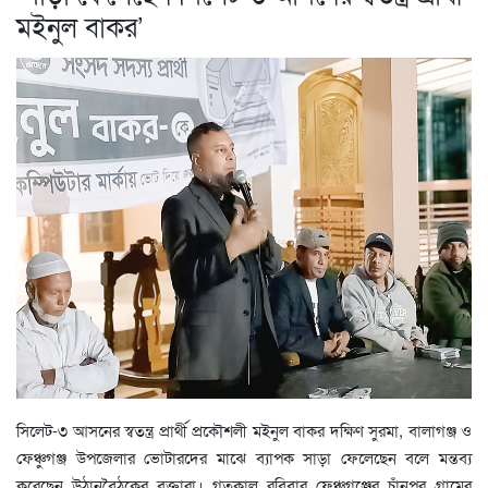
মইনুল বাকর’
সিলেট-৩ আসনের স্বতন্ত্র প্রার্থী প্রকৌশলী মইনুল বাকর দক্ষিণ সুরমা, বালাগঞ্জ ও
ফেঞ্চুগঞ্জ উপজেলার ভোটারদের মাঝে ব্যাপক সাড়া ফেলেছেন বলে মন্তব্য
করেছেন উঠানবৈঠকের বক্তারা। গতকাল রবিবার ফেঞ্চুগঞ্জের চাঁনপুর গ্রামের