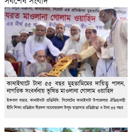
সর্বশেষ সংবাদ
কানাইঘাটে টানা ৫৫ বছর মুহতামিমের দায়িত্ব পালন,
নাগরিক সংবর্ধনায় ভূষিত মাওলানা গোলাম ওয়াহিদ
ইকবাল বাহার, কানাইঘাট প্রতিনিধি: সিলেটের কানাইঘাট উপজেলার ঐতিহ্যবাহী
দ্বীনি শিক্ষা প্রতিষ্ঠান বীরদল আনোয়ারুল উলূম মাদ্রাসার প্রতিষ্ঠাতা ও টানা ৫৫ বছর