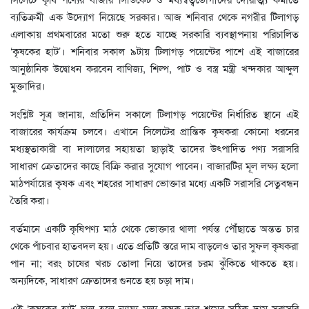
ব্যতিক্রমী এক উদ্যোগ নিয়েছে সরকার। আজ শনিবার থেকে নগরীর টিলাগড়
এলাকায় প্রথমবারের মতো শুরু হতে যাচ্ছে সরকারি ব্যবস্থাপনায় পরিচালিত
‘কৃষকের হাট’। শনিবার সকাল ৯টায় টিলাগড় পয়েন্টের পাশে এই বাজারের
আনুষ্ঠানিক উদ্বোধন করবেন বাণিজ্য, শিল্প, পাট ও বস্ত্র মন্ত্রী খন্দকার আব্দুল
মুক্তাদির।
সংশ্লিষ্ট সূত্র জানায়, প্রতিদিন সকালে টিলাগড় পয়েন্টের নির্ধারিত স্থানে এই
বাজারের কার্যক্রম চলবে। এখানে সিলেটের প্রান্তিক কৃষকরা কোনো ধরনের
মধ্যস্থতাকারী বা দালালের সহায়তা ছাড়াই তাদের উৎপাদিত পণ্য সরাসরি
সাধারণ ক্রেতাদের কাছে বিক্রি করার সুযোগ পাবেন। বাজারটির মূল লক্ষ্য হলো
মাঠপর্যায়ের কৃষক এবং শহরের সাধারণ ভোক্তার মধ্যে একটি সরাসরি সেতুবন্ধন
তৈরি করা।
বর্তমানে একটি কৃষিপণ্য মাঠ থেকে ভোক্তার থালা পর্যন্ত পৌঁছাতে অন্তত চার
থেকে পাঁচবার হাতবদল হয়। এতে প্রতিটি স্তরে দাম বাড়লেও তার সুফল কৃষকরা
পান না; বরং চাষের খরচ তোলা নিয়ে তাদের চরম ঝুঁকিতে থাকতে হয়।
অন্যদিকে, সাধারণ ক্রেতাদের গুনতে হয় চড়া দাম।
এই ‘কৃষকের হাট’ চালু হলে ন্যায্য মূল্য কৃষক তার শ্রমের সঠিক দাম সরাসরি