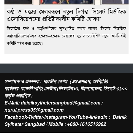
কণ্ঠ ও যন্ত্রের মেলবন্ধনে নতুন দিগন্ত সিলেট মিউজিক
এসোসিয়েশনের প্রতিষ্টাকালীন কমিটি ঘোষণা
সিলেটের কণ্ঠ ও যন্ত্রশিল্পীদের সুসংগঠিত করার লক্ষ্যে ‘সিলেট মিউজিক
অ্যাসোসিয়েশন’-এর ২০২৬–২০২৯ মেয়াদের ২১ সদস্যবিশিষ্ট নতুন কার্যনির্বাহী
কমিটি গঠন করা হয়েছে।
সম্পাদক ও প্রকাশক : পারভীন বেগম (এমএসএস, অর্থনীতি)
কার্যালয়: কাকলী শপিং সেন্টার (লিফটের 6), জিন্দাবাজার, সিলেট-৩১০০
কর্তৃক প্রকাশিত।
E-Mail: dainiksylhetersangbad@gmail.com /
nurul.press05@gmail.com
Facebook-Twitter-instagram-YouTube-linkedin : Dainik
Sylheter Sangbad / Mobile : +880-1616516982