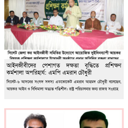
আইনজীবীদের পেশাগত দক্ষতা বৃদ্ধিতে প্রশিক্ষণ
কর্মশালা অপরিহার্য: এমপি এমরান চৌধুরী
‎সিলেট-৬ আসনের সংসদ সদস্য এডভোকেট এমরান আহমদ চৌধুরী বলেছেন,
আয়কর আইন ও বিধিমালা অত্যন্ত গতিশীল। রাষ্ট্র পরিচালনার জন্য রাজস্ব সংগ্রহে