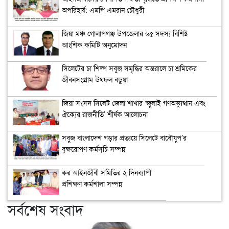
অপরিহার্য: এমপি এমরান চৌধুরী
জিয়া মঞ্চ গোলাপগঞ্জ উপজেলার ৬৫ সদস্য বিশিষ্ট
আংশিক কমিটি অনুমোদন
সিলেটের চা শিল্প সবুজ সমৃদ্ধির অন্তরালে চা শ্রমিকের
জীবনসংগ্রাম উৎফল বড়ুয়া
জিয়া সংসদ সিলেট জেলা শাখার ‘জুলাই গণঅভ্যুত্থান এবং
ঐক্যের রাজনীতি’ শীর্ষক আলোচনা
সবুজ বাংলাদেশ গড়ার প্রত্যয়ে সিলেটে বাবৌযুপ’র
বৃক্ষরোপণ কর্মসূচি সম্পন্ন
কর আইনজীবী সমিতির ২ দিনব্যাপী
প্রশিক্ষণ কর্মশালা সম্পন্ন
সর্বশেষ সংবাদ