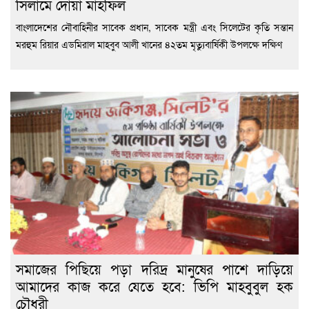
সিলামে দোয়া মাহফিল
বাংলাদেশের নৌবাহিনীর সাবেক প্রধান, সাবেক মন্ত্রী এবং সিলেটের কৃতি সন্তান
মরহুম রিয়ার এডমিরাল মাহবুব আলী খানের ৪২তম মৃত্যুবার্ষিকী উপলক্ষে দক্ষিণ
সমাজের পিছিয়ে পড়া দরিদ্র মানুষের পাশে দাড়িয়ে
আমাদের কাজ করে যেতে হবে: ভিপি মাহবুবুল হক
চৌধুরী