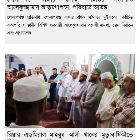
আলেকুজ্জামান আত্মগোপনে, পরিবারে আতঙ্ক
গোলাপগঞ্জ প্রতিনিধি: গোলাপগঞ্জ বাজার বণিক সমিতির দুইবারের নির্বাচিত
সভাপতি ও স্থানীয় বিশিষ্ট ব্যবসায়ী আলেকুজ্জামান সন্ত্রাসী হামলা, চরম নির্যাতন
এবং প্রাণনাশের
রিয়ার এডমিরাল মাহবুব আলী খানের মৃত্যুবার্ষিকীতে