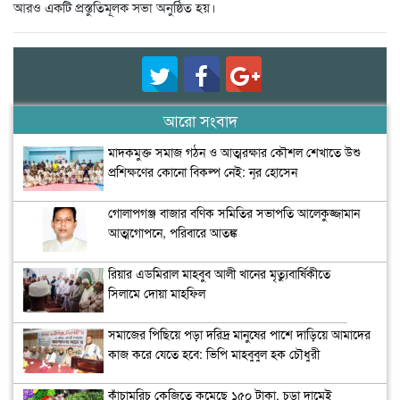
আরও একটি প্রস্তুতিমূলক সভা অনুষ্ঠিত হয়।
আরো সংবাদ
মাদকমুক্ত সমাজ গঠন ও আত্মরক্ষার কৌশল শেখাতে উশু
প্রশিক্ষণের কোনো বিকল্প নেই: নূর হোসেন
গোলাপগঞ্জ বাজার বণিক সমিতির সভাপতি আলেকুজ্জামান
আত্মগোপনে, পরিবারে আতঙ্ক
রিয়ার এডমিরাল মাহবুব আলী খানের মৃত্যুবার্ষিকীতে
সিলামে দোয়া মাহফিল
সমাজের পিছিয়ে পড়া দরিদ্র মানুষের পাশে দাড়িয়ে আমাদের
কাজ করে যেতে হবে: ভিপি মাহবুবুল হক চৌধুরী
কাঁচামরিচ কেজিতে কমেছে ১৫০ টাকা, চড়া দামেই