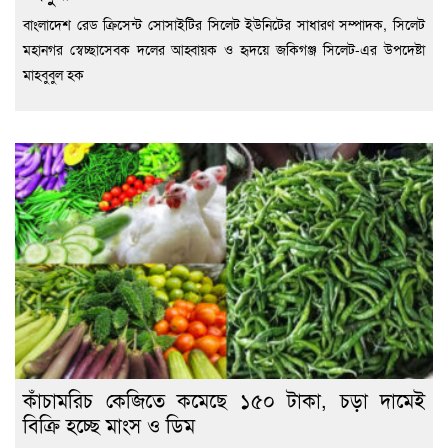
বাংলাদেশ রেড ক্রিসেন্ট সোসাইটির সিলেট ইউনিটের সাধারণ সম্পাদক, সিলেট
মহানগর স্বেচ্ছাসেবক দলের আহ্বায়ক ও হৃদয়ে জকিগঞ্জ সিলেট-এর উপদেষ্টা
মাহবুবুল হক
কাঁচামরিচ কেজিতে কমেছে ১৫০ টাকা, চড়া দামেই
বিক্রি হচ্ছে মাংস ও ডিম