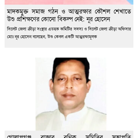
মাদকমুক্ত সমাজ গঠন ও আত্মরক্ষার কৌশল শেখাতে
উশু প্রশিক্ষণের কোনো বিকল্প নেই: নূর হোসেন
সিলেট জেলা ক্রীড়া সংস্থার এডহক কমিটির সদস্য ও সিলেট জেলা ক্রীড়া অফিসার
মোঃ নূর হোসেন বলেছেন, উশু কেবল একটি আত্মরক্ষামূলক
গোলাপগঞ্জ বাজার বণিক সমিতির সভাপতি