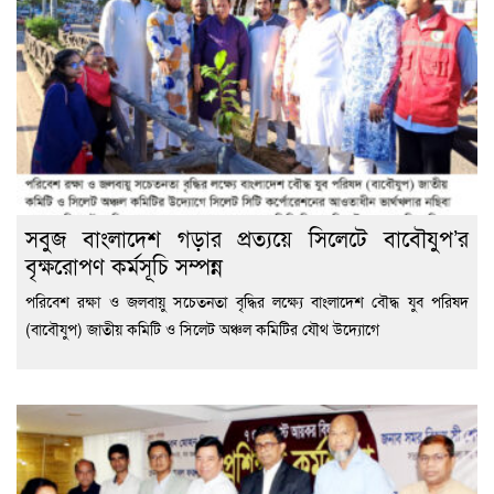
সবুজ বাংলাদেশ গড়ার প্রত্যয়ে সিলেটে বাবৌযুপ’র
বৃক্ষরোপণ কর্মসূচি সম্পন্ন
পরিবেশ রক্ষা ও জলবায়ু সচেতনতা বৃদ্ধির লক্ষ্যে বাংলাদেশ বৌদ্ধ যুব পরিষদ
(বাবৌযুপ) জাতীয় কমিটি ও সিলেট অঞ্চল কমিটির যৌথ উদ্যোগে