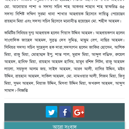
মো. আনোয়ার পাশা ও সদস্য সচিব শাহ আকবর শাহান শাহ স্বাক্ষরিত ৩৫
সদস্য বিশিষ্ট দক্ষিণ সুরমা থানা শাখার আহ্বায়ক হিসেবে দায়িত্ব পেয়েছেন
রায়হান মিয়া এবং সদস্য সচিব হিসেবে মনোনীত হয়েছেন মো. শহীদ আহমদ।
কমিটির সিনিয়র যুগ্ম আহ্বায়ক হলেন গিয়াস উদ্দিন আহমদ। আহ্বায়কগন হলেন
সাংবাদিক জাহেদ আহমদ, সুব্রত দেব সুমিত, মাছুম বেগ, নাছির আহমদ।
সিনিয়র সদস্য সচিব সুহেদুল হক দারা,সদস্যগন হলেন জাকির হোসেন, আশিক
মিয়া, রাজু মিয়া, মোহাম্মদ ইপু, শান্ত পাল, মুরাদ মিয়া, আব্দুল লতিফ, রুয়েল
আহমদ, হানিফ মিয়া, রায়হান আহমদ হাসিম, মামুন রশিদ লিটন, রাজু আহমদ
লালো, সয়ফুল আলম জয়, সাইদ আহমদ, আরব আলী, নাসির উদ্দিন, মইন
উদ্দিন, রায়হান আহমদ, সাকিল আহমদ, মো. নামওয়ার আলী, লিজন মিয়া, জিবু
মিয়া, সুমন আহমদ, নিয়াজ উদ্দিন, মিসবা উদ্দিন মিয়া, ফখরুল আহমদ, আব্দুস
সামাদ।-বিজ্ঞপ্তি
আরো সংবাদ