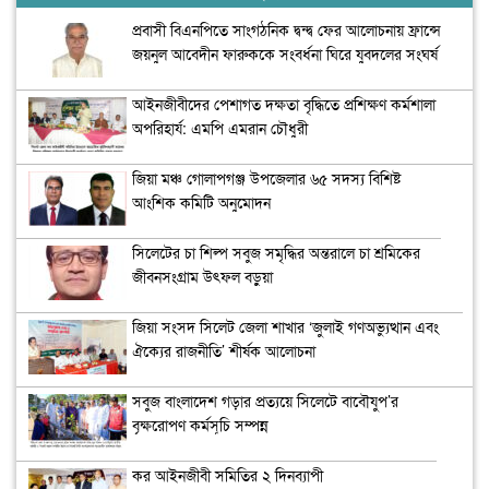
প্রবাসী বিএনপিতে সাংগঠনিক দ্বন্দ্ব ফের আলোচনায় ফ্রান্সে
জয়নুল আবেদীন ফারুককে সংবর্ধনা ঘিরে যুবদলের সংঘর্ষ
আইনজীবীদের পেশাগত দক্ষতা বৃদ্ধিতে প্রশিক্ষণ কর্মশালা
অপরিহার্য: এমপি এমরান চৌধুরী
জিয়া মঞ্চ গোলাপগঞ্জ উপজেলার ৬৫ সদস্য বিশিষ্ট
আংশিক কমিটি অনুমোদন
সিলেটের চা শিল্প সবুজ সমৃদ্ধির অন্তরালে চা শ্রমিকের
জীবনসংগ্রাম উৎফল বড়ুয়া
জিয়া সংসদ সিলেট জেলা শাখার ‘জুলাই গণঅভ্যুত্থান এবং
ঐক্যের রাজনীতি’ শীর্ষক আলোচনা
সবুজ বাংলাদেশ গড়ার প্রত্যয়ে সিলেটে বাবৌযুপ’র
বৃক্ষরোপণ কর্মসূচি সম্পন্ন
কর আইনজীবী সমিতির ২ দিনব্যাপী