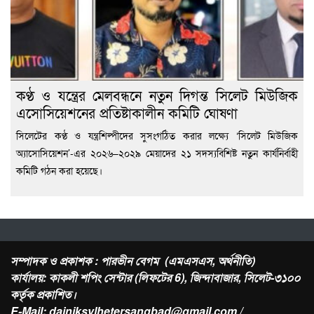
কণ্ঠ ও যন্ত্রের মেলবন্ধনে নতুন দিগন্ত সিলেট মিউজিক
এসোসিয়েশনের প্রতিষ্টাকালীন কমিটি ঘোষণা
সিলেটের কণ্ঠ ও যন্ত্রশিল্পীদের সুসংগঠিত করার লক্ষ্যে ‘সিলেট মিউজিক
অ্যাসোসিয়েশন’-এর ২০২৬–২০২৯ মেয়াদের ২১ সদস্যবিশিষ্ট নতুন কার্যনির্বাহী
কমিটি গঠন করা হয়েছে।
সম্পাদক ও প্রকাশক : পারভীন বেগম (এমএসএস, অর্থনীতি)
কার্যালয়: কাকলী শপিং সেন্টার (লিফটের 6), জিন্দাবাজার, সিলেট-৩১০০
কর্তৃক প্রকাশিত।
E-Mail: dainiksylhetersangbad@gmail.com /