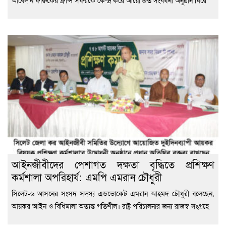
আবেদীন ফারুকের ফ্রান্স সফরকে কেন্দ্র করে আয়োজিত সংবর্ধনা অনুষ্ঠান ঘিরে
আইনজীবীদের পেশাগত দক্ষতা বৃদ্ধিতে প্রশিক্ষণ
কর্মশালা অপরিহার্য: এমপি এমরান চৌধুরী
‎সিলেট-৬ আসনের সংসদ সদস্য এডভোকেট এমরান আহমদ চৌধুরী বলেছেন,
আয়কর আইন ও বিধিমালা অত্যন্ত গতিশীল। রাষ্ট্র পরিচালনার জন্য রাজস্ব সংগ্রহে