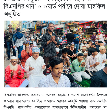
বিএনপির থানা ও ওয়ার্ড পর্যায়ে দোয়া মাহফিল
অনুষ্ঠিত
বিএনপির ভারপ্রাপ্ত চেয়ারম্যান তারেক রহমানের স্বদেশ প্রত্যাবর্তন উপলক্ষে
শুক্রবার সারাদেশের মসজিদ গুলোতে দোয়ার কর্মসূচি ঘোষণা করে কেন্দ্রীয়
বিএনপি। রাজধানীর এভারকেয়ার হাসপাতালে চিকিৎসাধীন ‘গণতন্ত্রের মা’