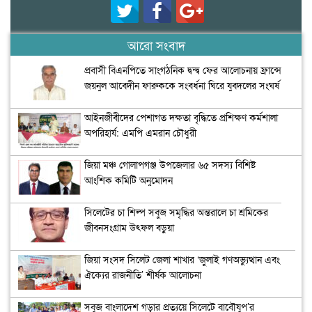
আরো সংবাদ
প্রবাসী বিএনপিতে সাংগঠনিক দ্বন্দ্ব ফের আলোচনায় ফ্রান্সে
জয়নুল আবেদীন ফারুককে সংবর্ধনা ঘিরে যুবদলের সংঘর্ষ
আইনজীবীদের পেশাগত দক্ষতা বৃদ্ধিতে প্রশিক্ষণ কর্মশালা
অপরিহার্য: এমপি এমরান চৌধুরী
জিয়া মঞ্চ গোলাপগঞ্জ উপজেলার ৬৫ সদস্য বিশিষ্ট
আংশিক কমিটি অনুমোদন
সিলেটের চা শিল্প সবুজ সমৃদ্ধির অন্তরালে চা শ্রমিকের
জীবনসংগ্রাম উৎফল বড়ুয়া
জিয়া সংসদ সিলেট জেলা শাখার ‘জুলাই গণঅভ্যুত্থান এবং
ঐক্যের রাজনীতি’ শীর্ষক আলোচনা
সবুজ বাংলাদেশ গড়ার প্রত্যয়ে সিলেটে বাবৌযুপ’র