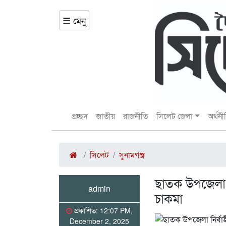
☰ মেনু
প্রচ্ছদ
জাতীয়
রাজনীতি
সিলেট জেলা
অর্থনী
সিলেট
সুনামগঞ্জ
ছাতক উপজেলা ন
admin
চাকমা
প্রকাশিত: 12:07 PM,
December 2, 2025