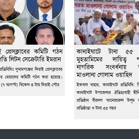
ই প্রেসক্লাবের কমিটি গঠন
কানাইঘাটে টানা ৫৫
তি লিটন সেক্রেটারি ইমরান
মুহতামিমের দায়িত্ব প
নাগরিক সংবর্ধনায় ভ
্রতিনিধিঃ সুনামগঞ্জের দিরাই প্রেসক্লাবের
মাওলানা গোলাম ওয়াহিদ
ছর মেয়াদের কমিটি গঠন করা হয়েছে।
ার (৭ আগস্ট) বিকেল ৩ টায় দিরাই পৌর
ইকবাল বাহার, কানাইঘাট প্রতিনিধি: 
কানাইঘাট উপজেলার ঐতিহ্যবাহী দ্বীনি
প্রতিষ্ঠান বীরদল আনোয়ারুল উলূম মা
প্রতিষ্ঠাতা ও টানা ৫৫ বছর