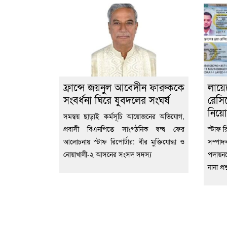
ফ্রান্সে জয়নুল আবেদীন ফারুককে
লায়
সংবর্ধনা ঘিরে যুবদলের সংঘর্ষ
রেস
নিয়ো
সমন্বয় ছাড়াই কর্মসূচি আয়োজনের অভিযোগ,
প্রবাসী বিএনপিতে সাংগঠনিক দ্বন্দ্ব ফের
স্টাফ র
আলোচনায় স্টাফ রিপোর্টার: বীর মুক্তিযোদ্ধা ও
সম্পাদ
নোয়াখালী-২ আসনের সংসদ সদস্য
পদায়ন
নানা প্র