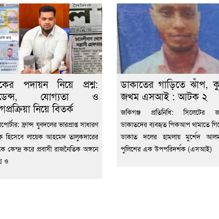
েকের পদায়ন নিয়ে প্রশ্ন:
ডাকাতের গাড়িতে ঝাঁপ, ক
িডেন্স, যোগ্যতা ও
জখম এসআই : আটক ২
গপ্রক্রিয়া নিয়ে বিতর্ক
জকিগঞ্জ প্রতিনিধি: সিলেটের জক
িপোর্টার: ফ্রান্স যুবদলের ভারপ্রাপ্ত সাধারণ
ডাকাতদের ব্যবহৃত পিকআপ থামাতে গিয়ে 
ক হিসেবে লায়েক আহমেদ তালুকদারের
ডাকাত দলের হামলায় মুর্শেদ আল
কে কেন্দ্র করে প্রবাসী রাজনৈতিক অঙ্গনে
পুলিশের এক উপপরিদর্শক (এসআই)
শ্ন ও