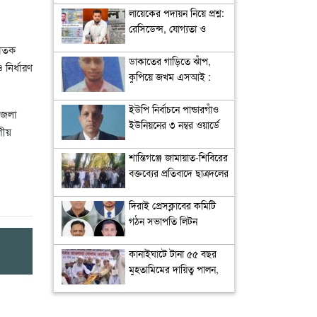
লায়েকের পদায়ন নিয়ে প্রশ্ন:
রেসিডেন্স, যোগ্যতা ও
নিয়োগপ্রক্রিয়া নিয়ে বিতর্ক
ছাতক
ডাকাতের গাড়িতে ঝাঁপ,
নির্ধারণ
কুপিয়ে জখম এসআই :
আটক ২
ইউপি নির্বাচনে পান্ডারগাঁও
জেলা
ইউনিয়নের ৩ নম্বর ওয়ার্ডে
গীয়
আলোচনায় ইউপি সদস্য
আবু বকর সিদ্দিক
শান্তিগঞ্জে জামায়াত-শিবিরের
বক্তব্যের প্রতিবাদে ছাত্রদলের
বিক্ষোভ
দিরাই প্রেসক্লাবের কমিটি
গঠন সভাপতি লিটন
সেক্রেটারি ইমরান
কানাইঘাটে টানা ৫৫ বছর
মুহতামিমের দায়িত্ব পালন,
নাগরিক সংবর্ধনায় ভূষিত
মাওলানা গোলাম ওয়াহিদ