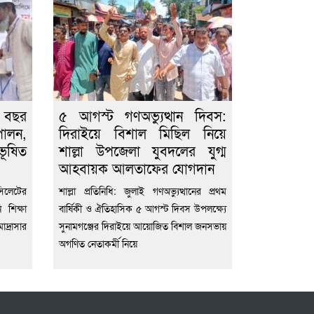
 বছর
৫ আগস্ট গণঅভ্যুত্থান দিবস:
ালন,
দিরাইয়ে বিশাল মিছিল নিয়ে
ূষিত
শাল্লা উপজেলা যুবদলের যুগ্ম
আহবায়ক আলতাফের যোগদান
সিলেটের
শাল্লা প্রতিনিধি: জুলাই গণঅভ্যুত্থানের প্রথম
 শিক্ষা
বার্ষিকী ও ঐতিহাসিক ৫ আগস্ট দিবস উপলক্ষ্যে
দ্রাসার
সুনামগঞ্জের দিরাইয়ে আয়োজিত বিশাল জনসভায়
অগণিত নেতাকর্মী নিয়ে