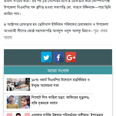
মামলা দায়ের করে। এর পর ১৩ সেপ্টেম্বর র‌্যাব-৯ গ্রেফতার করে কোম্পানীগঞ্জ
উপজেলা বিএনপির পদ স্থগিত হওয়া সভাপতি মো. সাহাব উদ্দিনকে—পরে তিনি
জামিন পান।
৪ অক্টোবর গ্রেফতার হন তেলিখাল ইউনিয়ন পরিষদের চেয়ারম্যান ও উপজেলা
আওয়ামী লীগের জ্যেষ্ঠ সহসভাপতি আবদুল ওদুদ আলফু মিয়াও।
সূত্র: প্রথম
আলো
আরো সংবাদ
১৮নং ওয়ার্ড বিএনপির উদ্যোগে মতবিনিময় ও
উন্মুক্ত আলোচনা সভা
সিলেটে শিশু ফাহিমা হত্যা: জাকিরের মৃত্যুদণ্ড,
বাকি দুজনকে খালাস
এলাকার সার্বিক উন্নয়নে পরিবর্তনের অঙ্গীকার: ইশতেহার