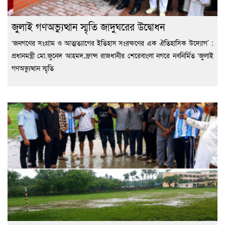
জুলাই গণঅভ্যুত্থান স্মৃতি জাদুঘরের উদ্বোধন
‘জনগণের সংগ্রাম ও আত্মত্যাগের ইতিহাস সংরক্ষণের এক ঐতিহাসিক উদ্যোগ’ :
প্রধানমন্ত্রী মো.জুনেদ আহমদ,ফ্রান্স রাজধানীর শেরেবাংলা নগরে নবনির্মিত ‘জুলাই
গণঅভ্যুত্থান স্মৃতি