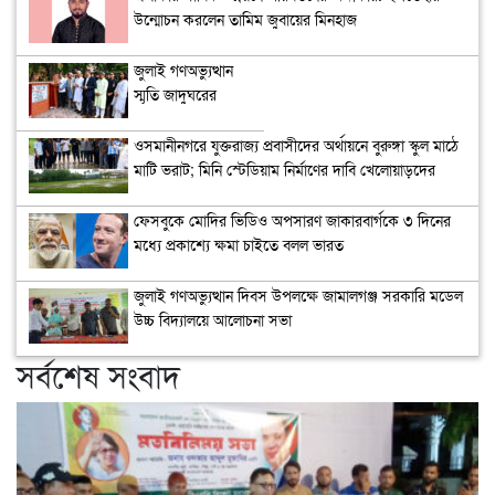
উন্মোচন করলেন তামিম জুবায়ের মিনহাজ
জুলাই গণঅভ্যুত্থান
স্মৃতি জাদুঘরের
উদ্বোধন
ওসমানীনগরে যুক্তরাজ্য প্রবাসীদের অর্থায়নে বুরুঙ্গা স্কুল মাঠে
মাটি ভরাট; মিনি স্টেডিয়াম নির্মাণের দাবি খেলোয়াড়দের
ফেসবুকে মোদির ভিডিও অপসারণ জাকারবার্গকে ৩ দিনের
মধ্যে প্রকাশ্যে ক্ষমা চাইতে বলল ভারত
জুলাই গণঅভ্যুত্থান দিবস উপলক্ষে জামালগঞ্জ সরকারি মডেল
উচ্চ বিদ্যালয়ে আলোচনা সভা
সর্বশেষ সংবাদ