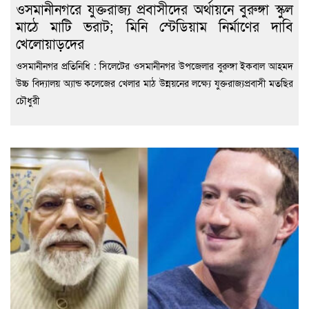
ওসমানীনগরে যুক্তরাজ্য প্রবাসীদের অর্থায়নে বুরুঙ্গা স্কুল
মাঠে মাটি ভরাট; মিনি স্টেডিয়াম নির্মাণের দাবি
খেলোয়াড়দের
ওসমানীনগর প্রতিনিধি : সিলেটের ওসমানীনগর উপজেলার বুরুঙ্গা ইকবাল আহমদ
উচ্চ বিদ্যালয় অ্যান্ড কলেজের খেলার মাঠ উন্নয়নের লক্ষ্যে যুক্তরাজ্যপ্রবাসী মতছির
চৌধুরী