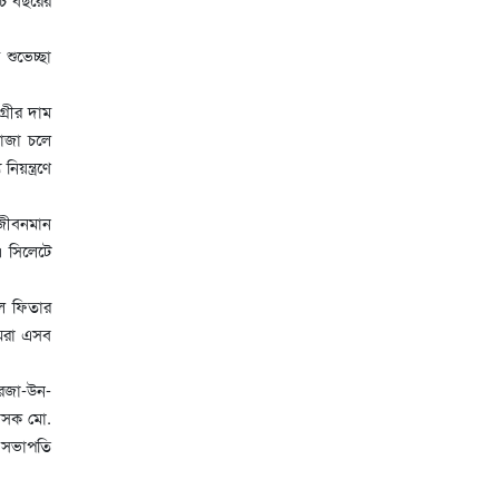
শুভেচ্ছা
গ্রীর দাম
রোজা চলে
য়ন্ত্রণে
 জীবনমান
। সিলেটে
াল ফিতার
আমরা এসব
রেজা-উন-
শাসক মো.
 সভাপতি