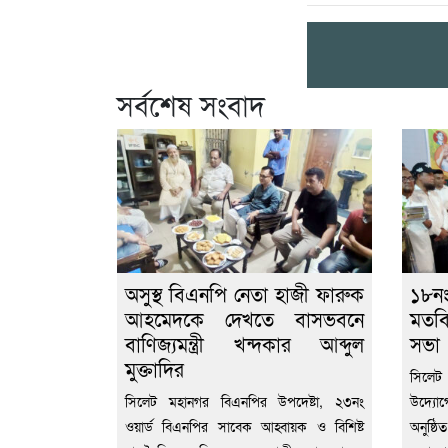
সর্বশেষ সংবাদ
অসুস্থ বিএনপি নেতা হাজী ফারুক
১৮নং
আহমেদকে দেখতে বাসভবনে
মতবি
বাণিজ্যমন্ত্রী খন্দকার আব্দুল
সভা
মুক্তাদির
সিলেট
সিলেট মহানগর বিএনপির উপদেষ্টা, ২৩নং
উদ্যোগ
ওয়ার্ড বিএনপির সাবেক আহ্বায়ক ও বিশিষ্ট
অনুষ্ঠ