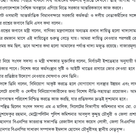
 বাংলাদেশকে বৈশ্বিক অবস্থানে এগিয়ে নিতে সরকার আন্তরিকভাবে কাজ করবে।
 ওসমানী আন্তর্জাতিক বিমানবন্দরে সরকারি কর্মকর্তা ও দলীয় নেতাকর্মীদের সঙ্গে 
 প্রশ্নের জবাবে তিনি এসব কথা বলেন।
্রশ্নের জবাবে মন্ত্রী বলেন, বাণিজ্য মন্ত্রণালয়ের অন্যতম প্রধান দায়িত্ব হলো খাদ্যসাম
করে রমজান মাসে এই দায়িত্বের গুরুত্ব বেড়ে যায়। আমরা দায়িত্ব নেওয়ার পরপরই 
য় কম ছিল, তবে আশার কথা হলো আমাদের পর্যাপ্ত খাদ্য মজুত রয়েছে। বাজারমূল্য নি
া নিয়ে সংসদ সদস্য ও মন্ত্রী খন্দকার মুক্তাদির বলেন, নির্বাচনী ইশতেহার অনুযায়ী
িকার পাবে। বিশেষ করে কর্মসংস্থান সৃষ্টি ও আইটি খাতের প্রসারে জোর দেওয়া হবে
 প্রতিষ্ঠার উদ্যোগ নেওয়ার ঘোষণাও দেন তিনি।
 প্রসঙ্গে তিনি বলেন, বিনিয়োগ আকৃষ্ট করতে হলে যোগাযোগ ব্যবস্থার উন্নয়ন এবং ল
সিলেটে প্রবাসী ও দেশীয় বিনিয়োগকারীদের জন্য বিশেষ নীতি-সহায়তা প্রয়োজন। 
োগবান্ধব পরিবেশ নিশ্চিত করতে কাজ করছি, যার প্রতিফলন দ্রুতই দৃশ্যমান হবে।
 উপস্থিত ছিলেন সংসদ সদস্য এম এ মালিক, সিলেটের বিভাগীয় কমিশনার খান মো. 
মুশফেকুর রহমান, মেট্রোপলিটন পুলিশ কমিশনার আবদুল কুদ্দুছ চৌধুরী ও জেলা প্র
ানগর বিএনপির ভারপ্রাপ্ত সভাপতি রেজাউল হাসান কয়েস লোদী, জেলা বিএনপির
হানগর বিএনপির সাধারণ সম্পাদক ইমদাদ হোসেন চৌধুরীসহ স্থানীয় নেতৃবৃন্দ।