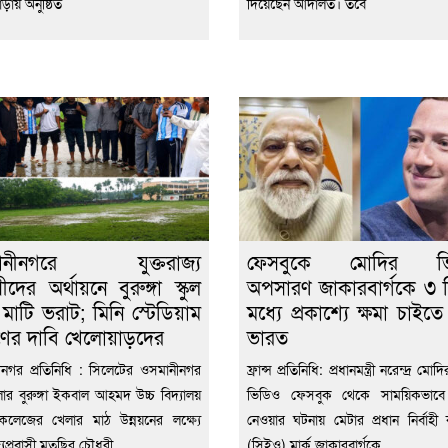
ড়ায় অনুষ্ঠিত
দিয়েছেন আদালত। তবে
ানীনগরে যুক্তরাজ্য
ফেসবুকে মোদির ভ
সীদের অর্থায়নে বুরুঙ্গা স্কুল
অপসারণ জাকারবার্গকে ৩ 
 মাটি ভরাট; মিনি স্টেডিয়াম
মধ্যে প্রকাশ্যে ক্ষমা চাইত
াণের দাবি খেলোয়াড়দের
ভারত
নগর প্রতিনিধি : সিলেটের ওসমানীনগর
ফ্রান্স প্রতিনিধি: প্রধানমন্ত্রী নরেন্দ্র ম
র বুরুঙ্গা ইকবাল আহমদ উচ্চ বিদ্যালয়
ভিডিও ফেসবুক থেকে সাময়িকভাবে
ড কলেজের খেলার মাঠ উন্নয়নের লক্ষ্যে
নেওয়ার ঘটনায় মেটার প্রধান নির্বাহী কর
জ্যপ্রবাসী মতছির চৌধুরী
(সিইও) মার্ক জাকারবার্গকে