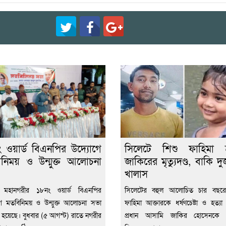
 ওয়ার্ড বিএনপির উদ্যোগে
সিলেটে শিশু ফাহিমা হত
নিময় ও উন্মুক্ত আলোচনা
জাকিরের মৃত্যুদণ্ড, বাকি দ
খালাস
 মহানগরীর ১৮নং ওয়ার্ড বিএনপির
সিলেটের বহুল আলোচিত চার বছরে
ে মতবিনিময় ও উন্মুক্ত আলোচনা সভা
ফাহিমা আক্তারকে ধর্ষণচেষ্টা ও হত্যা 
িত হয়েছে। বুধবার (৫ আগস্ট) রাতে নগরীর
প্রধান আসামি জাকির হোসেনকে মৃত্