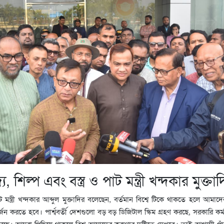
, শিল্প এবং বস্ত্র ও পাট মন্ত্রী খন্দকার মুক্তা
পাট মন্ত্রী খন্দকার আব্দুল মুক্তাদির বলেছেন, বর্তমান বিশ্বে টিকে থাকতে হলে আমাদে
জন করতে হবে। পার্শ্ববর্তী দেশগুলো বড় বড় ডিজিটাল স্কিম গ্রহণ করছে, সরকারি কর্ম
চ্ছে। আমরা পিছিয়ে থাকলে বিশ্ব আমাদের করুণার দৃষ্টিতে দেখবে। তাই আগামী পা