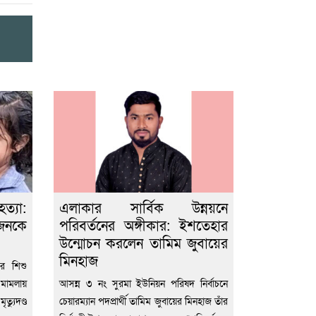
্যা:
এলাকার সার্বিক উন্নয়নে
ুজনকে
পরিবর্তনের অঙ্গীকার: ইশতেহার
উন্মোচন করলেন তামিম জুবায়ের
মিনহাজ
র শিশু
মামলায়
আসন্ন ৩ নং সুরমা ইউনিয়ন পরিষদ নির্বাচনে
যুদণ্ড
চেয়ারম্যান পদপ্রার্থী তামিম জুবায়ের মিনহাজ তাঁর