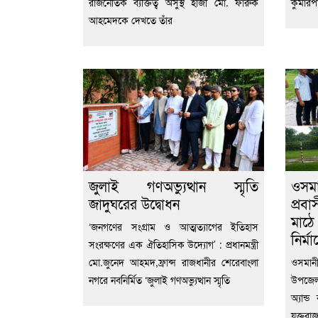
রাজনৈতিক ব্যক্তিত্ব অসুস্থ হাজী মো. ফারুক
কুমারপা
আহমেদকে দেখতে তাঁর
জুলাই গণঅভ্যুত্থান স্মৃতি
ওসম
জাদুঘরের উদ্বোধন
প্রবা
মাঠে
‘জনগণের সংগ্রাম ও আত্মত্যাগের ইতিহাস
নির্ম
সংরক্ষণের এক ঐতিহাসিক উদ্যোগ’ : প্রধানমন্ত্রী
মো.জুনেদ আহমদ,ফ্রান্স রাজধানীর শেরেবাংলা
ওসমানী
নগরে নবনির্মিত ‘জুলাই গণঅভ্যুত্থান স্মৃতি
উপজেলা
অ্যান্
যুক্তরা