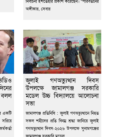
নির্বাচনী ইশতেহার প্রকাশ করেছেন। “পরিবর্তনের
অঙ্গীকার, সেবার
িডিও
জুলাই গণঅভ্যুত্থান দিবস
দিনের
উপলক্ষে জামালগঞ্জ সরকারি
ে বলল
মডেল উচ্চ বিদ্যালয়ে আলোচনা
সভা
োদির একটি
জামালগঞ্জ প্রতিনিধি : জুলাই গণঅভ্যুত্থানে নিহত
 সরিয়ে
সকল শহীদের প্রতি বিনম্র শ্রদ্ধা জানিয়ে জুলাই
্মকর্তা
গণঅভ্যুত্থান দিবস-২০২৬ উপলক্ষে সুনামগঞ্জের
জামালগঞ্জ সরকারি মডেল