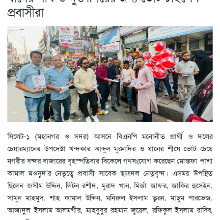
প্রবাসীরা
সিলেট-১ (মহানগর ও সদর) আসনে বিএনপি মনোনীত প্রার্থী ও দলের
চেয়ারম্যানের উপদেষ্টা খন্দকার আব্দুল মুক্তাদির ও ধানের শীষে ভোট চেয়ে
নগরীর বন্দর বাজারের বৃহস্পতিবার বিকেলে গণসংযোগ করেছেন মোস্তফা পাশা
কামাল মওদুদ’র নেতৃত্বে প্রবাসী সাবেক ছাত্রদল নেতৃবৃন্দ। এসময় উপস্থিত
ছিলেন জসীম উদ্দিন, লিটন রশীদ, মুরাদ খান, মির্জা জাফর, জাকির হুসেইন,
সামুন মাহমুদ, শাহ কামাল উদ্দিন, মনিরুল ইসলাম তুরন, মাছুম পারভেজ,
আজাদুল ইসলাম আলমগীর, মাহবুবুর রহমান জুয়েল, রফিকুল ইসলাম রাব্বি,