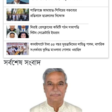
শান্তিগঞ্জে জামায়াত-শিবিরের বক্তব্যের
প্রতিবাদে ছাত্রদলের বিক্ষোভ
দিরাই প্রেসক্লাবের কমিটি গঠন সভাপতি
লিটন সেক্রেটারি ইমরান
কানাইঘাটে টানা ৫৫ বছর মুহতামিমের দায়িত্ব পালন, নাগরিক
সংবর্ধনায় ভূষিত মাওলানা গোলাম ওয়াহিদ
সর্বশেষ সংবাদ