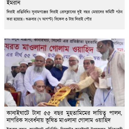
ইমরান
দিরাই প্রতিনিধিঃ সুনামগঞ্জের দিরাই প্রেসক্লাবের দুই বছর মেয়াদের কমিটি গঠন
করা হয়েছে। শুক্রবার (৭ আগস্ট) বিকেল ৩ টায় দিরাই পৌর
কানাইঘাটে টানা ৫৫ বছর মুহতামিমের দায়িত্ব পালন,
নাগরিক সংবর্ধনায় ভূষিত মাওলানা গোলাম ওয়াহিদ
ইকবাল বাহার, কানাইঘাট প্রতিনিধি: সিলেটের কানাইঘাট উপজেলার ঐতিহ্যবাহী