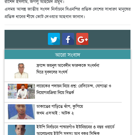
রাশেদ ইসলাম, জগলু আহমেদ প্রমুখ।
এসময় আসন্ন জাতীয় সংসদ নির্বাচনে বিএনপির প্রতিক দেশের সাধারণ মানুষের
প্রতিক ধানের শীষে ভোট দেওয়ার আহবান জানান।
আরো সংবাদ
ফ্রান্সে জয়নুল আবেদীন ফারুককে সংবর্ধনা
ঘিরে যুবদলের সংঘর্ষ
লায়েকের পদায়ন নিয়ে প্রশ্ন: রেসিডেন্স, যোগ্যতা ও
নিয়োগপ্রক্রিয়া নিয়ে বিতর্ক
ডাকাতের গাড়িতে ঝাঁপ, কুপিয়ে
জখম এসআই : আটক ২
ইউপি নির্বাচনে পান্ডারগাঁও ইউনিয়নের ৩ নম্বর ওয়ার্ডে
আলোচনায় ইউপি সদস্য আবু বকর সিদ্দিক