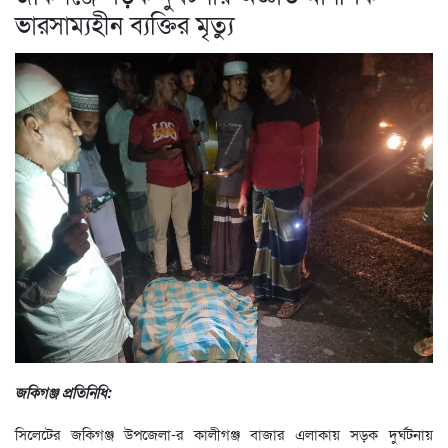
ভারসাম্যহীন ব্যক্তির মৃত্যু
জকিগঞ্জ প্রতিনিধি:
সিলেটের জকিগঞ্জ উপজেলা-র কালীগঞ্জ বাজার এলাকায় সড়ক দুর্ঘটনায়