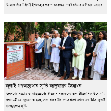
মিনহাজ তাঁর নির্বাচনী ইশতেহার প্রকাশ করেছেন। “পরিবর্তনের অঙ্গীকার, সেবার
জুলাই গণঅভ্যুত্থান স্মৃতি জাদুঘরের উদ্বোধন
‘জনগণের সংগ্রাম ও আত্মত্যাগের ইতিহাস সংরক্ষণের এক ঐতিহাসিক উদ্যোগ’ :
প্রধানমন্ত্রী মো.জুনেদ আহমদ,ফ্রান্স রাজধানীর শেরেবাংলা নগরে নবনির্মিত ‘জুলাই
গণঅভ্যুত্থান স্মৃতি