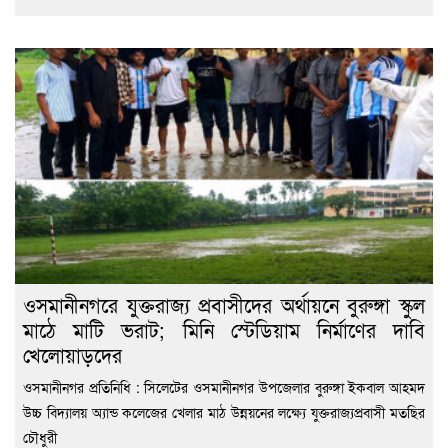
ওসমানীনগরে যুক্তরাজ্য প্রবাসীদের অর্থায়নে বুরুঙ্গা স্কুল
মাঠে মাটি ভরাট; মিনি স্টেডিয়াম নির্মাণের দাবি
খেলোয়াড়দের
ওসমানীনগর প্রতিনিধি : সিলেটের ওসমানীনগর উপজেলার বুরুঙ্গা ইকবাল আহমদ
উচ্চ বিদ্যালয় অ্যান্ড কলেজের খেলার মাঠ উন্নয়নের লক্ষ্যে যুক্তরাজ্যপ্রবাসী মতছির
চৌধুরী