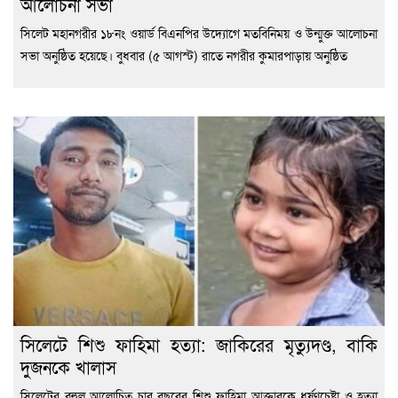
আলোচনা সভা
সিলেট মহানগরীর ১৮নং ওয়ার্ড বিএনপির উদ্যোগে মতবিনিময় ও উন্মুক্ত আলোচনা
সভা অনুষ্ঠিত হয়েছে। বুধবার (৫ আগস্ট) রাতে নগরীর কুমারপাড়ায় অনুষ্ঠিত
সিলেটে শিশু ফাহিমা হত্যা: জাকিরের মৃত্যুদণ্ড, বাকি
দুজনকে খালাস
সিলেটের বহুল আলোচিত চার বছরের শিশু ফাহিমা আক্তারকে ধর্ষণচেষ্টা ও হত্যা