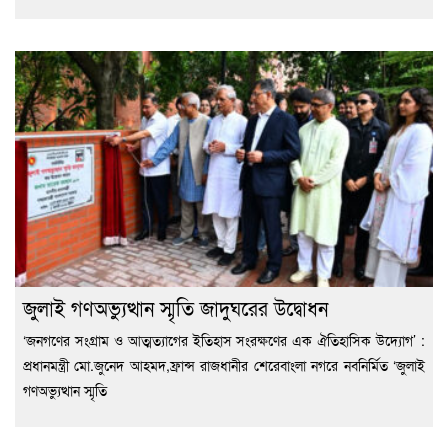
জুলাই গণঅভ্যুত্থান স্মৃতি জাদুঘরের উদ্বোধন
‘জনগণের সংগ্রাম ও আত্মত্যাগের ইতিহাস সংরক্ষণের এক ঐতিহাসিক উদ্যোগ’ :
প্রধানমন্ত্রী মো.জুনেদ আহমদ,ফ্রান্স রাজধানীর শেরেবাংলা নগরে নবনির্মিত ‘জুলাই
গণঅভ্যুত্থান স্মৃতি