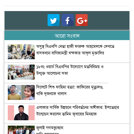
আরো সংবাদ
অসুস্থ বিএনপি নেতা হাজী ফারুক আহমেদকে দেখতে
বাসভবনে বাণিজ্যমন্ত্রী খন্দকার আব্দুল মুক্তাদির
১৮নং ওয়ার্ড বিএনপির উদ্যোগে মতবিনিময় ও
উন্মুক্ত আলোচনা সভা
সিলেটে শিশু ফাহিমা হত্যা: জাকিরের মৃত্যুদণ্ড,
বাকি দুজনকে খালাস
এলাকার সার্বিক উন্নয়নে পরিবর্তনের অঙ্গীকার: ইশতেহার
উন্মোচন করলেন তামিম জুবায়ের মিনহাজ
জুলাই গণঅভ্যুত্থান
স্মৃতি জাদুঘরের