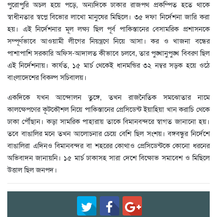
পুরোপুরি অচল হয়ে পড়ে, অন্যদিকে ঢাকার রাজপথ প্রকম্পিত হতে থাকে
স্বাধীনতার স্বপ্নে বিভোর লাখো মানুষের মিছিলে। ৩৫ দফা নির্দেশনা জারি করা
হয়। এই নির্দেশনার মূল লক্ষ্য ছিল পূর্ব পাকিস্তানের বেসামরিক প্রশাসনকে
সম্পূর্ণভাবে আওয়ামী লীগের নিয়ন্ত্রণে নিয়ে আসা। কর ও খাজনা বন্ধের
পাশাপাশি সরকারি অফিস-আদালত কীভাবে চলবে, তার পুঙ্খানুপুঙ্খ বিবরণ ছিল
এই নির্দেশনায়। কার্যত, ১৫ মার্চ থেকেই ধানমন্ডির ৩২ নম্বর সড়ক হয়ে ওঠে
বাংলাদেশের বিকল্প সচিবালয়।
একদিকে যখন আন্দোলন তুঙ্গে, তখন রাজনৈতিক সমঝোতার নামে
কালক্ষেপণের কূটকৌশল নিয়ে পাকিস্তানের প্রেসিডেন্ট ইয়াহিয়া খান করাচি থেকে
ঢাকা পৌঁছান। কড়া সামরিক পাহারায় তাকে বিমানবন্দরে স্বাগত জানানো হয়।
তবে বাঙালির মনে তখন আলোচনার চেয়ে বেশি ছিল সংশয়। বঙ্গবন্ধুর নির্দেশে
বাঙালিরা এদিনও বিমানবন্দর বা শহরের কোথাও প্রেসিডেন্টকে কোনো ধরনের
অভিবাদন জানায়নি। ১৫ মার্চ ঢাকাসহ সারা দেশে বিক্ষোভ সমাবেশ ও মিছিলে
উত্তাল ছিল জনপদ।