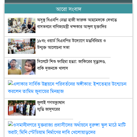
আরো সংবাদ
অসুস্থ বিএনপি নেতা হাজী ফারুক আহমেদকে দেখতে
বাসভবনে বাণিজ্যমন্ত্রী খন্দকার আব্দুল মুক্তাদির
১৮নং ওয়ার্ড বিএনপির উদ্যোগে মতবিনিময় ও
উন্মুক্ত আলোচনা সভা
সিলেটে শিশু ফাহিমা হত্যা: জাকিরের মৃত্যুদণ্ড,
বাকি দুজনকে খালাস
এলা
সার্
উন্ন
জুলাই গণঅভ্যুত্থান
পরি
স্মৃতি জাদুঘরের
অঙ্গ
উদ্বোধন
ইশত
উন্
ওসম
কর
যুক্
তাম
প্রব