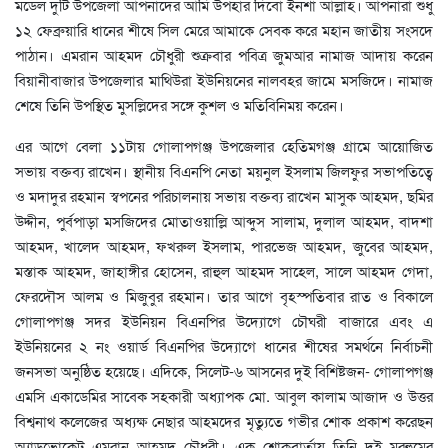
মডেল দুটি উপজেলা আপনাদের আমি উপহার দিবো ইনশা আল্লাহ। আপনারা শুধু
১২ ফেব্রুয়ারি ধানের শীষে সিল মেরে আমাকে সেবক করে মহান জাতীয় সংসদে
পাঠান। এমরান আহমদ চৌধুরী শুক্রবার পবিত্র জুমআর নামাজ আদায় করেন
বিয়ানীবাজার উপজেলার মাথিউরা ইউনিয়নের নালবহর জামে মসজিদে। নামাজ
শেষে তিনি উপস্থিত মুসল্লিদের সঙ্গে কুশল ও মতিবিনিময় করেন।
এর আগে বেলা ১১টায় গোলাপগঞ্জ উপজেলার হেতিমগঞ্জ গ্রামে আয়োজিত
সভায় বক্তব্য রাখেন। স্থানীয় বিএনপি নেতা ময়নুল ইসলাম জিলফুর সভাপতিত্বে
ও মদাদুর রহমান স্বপনের পরিচালনায় সভায় বক্তব্য রাখেন মাসুক আহমদ, ছমির
উদ্দীন, পুর্বপাড়া মসজিদের মোতাওয়াল্লি আব্দুস সালাম, দুলাল আহমদ, বাদশা
আহমদ, খালেদ আহমদ, ফখরুল ইসলাম, পারভেজ আহমদ, জুবের আহমদ,
মস্তাক আহমদ, জাহাঙ্গীর হোসেন, রাহুল আহমদ সাহেল, সালে আহমদ গেদা,
ফেরদৌস আলম ও মিজুবুর রহমান। তার আগে বৃহস্পতিবার রাত ও বিকালে
গোলাপগঞ্জ সদর ইউনিয়ন বিএনপির উদ্যোগে চৌঘরী বাজারে এবং এ
ইউনিয়নের ২ নং ওয়ার্ড বিএনপির উদ্যোগে ধানের শীষের সমর্থনে নির্বাচনী
জনসভা অনুষ্ঠিত হয়েছে। এদিকে, সিলেট-৬ আসনের দুই বিশিষ্টজন- গোলাপগঞ্জ
এমসি একাডেমির সাবেক সহকারী অধ্যাপক মো. আবুল কালাম আজাদ ও উত্তর
বিশ্বনাথ কলেজের অধ্যক্ষ নেছার আহমদের মৃত্যুতে গভীর শোক প্রকাশ করেছন
অ্যাডভোকেট এমরান আহমদ চৌধুরী। এক শোকবার্তায় তিনি দুই মরহুমের