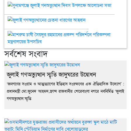
সুনামগঞ্জে
দিন
উপল
জুলাই
মধ্য
জাম
গনঅভ্যুত্থান
প্রক
সরক
জুলাই
দিবস
ক্ষম
মড
গণঅভ্যুত্থানের
উপলক্ষে
চাই
উচ্চ
চেতনা
মাশ
আলোচনা
বল
বিদ্
ধারণের
চাষী
সভা
ভার
আল
আহ্বান
সৈয়
সভা
সর্বশেষ সংবাদ
রহম
প্রক
পরি
পরি
জুলাই গণঅভ্যুত্থান স্মৃতি জাদুঘরের উদ্বোধন
মন্ত
‘জনগণের সংগ্রাম ও আত্মত্যাগের ইতিহাস সংরক্ষণের এক ঐতিহাসিক উদ্যোগ’ :
উপ
প্রধানমন্ত্রী মো.জুনেদ আহমদ,ফ্রান্স রাজধানীর শেরেবাংলা নগরে নবনির্মিত ‘জুলাই
গণঅভ্যুত্থান স্মৃতি