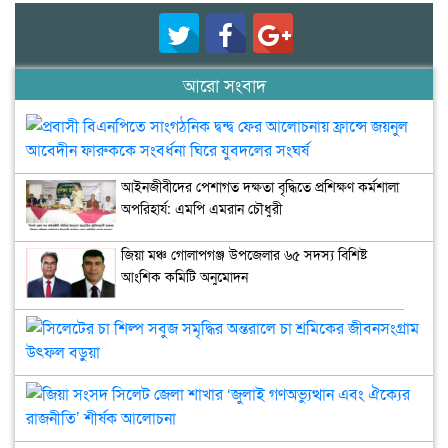
আরো সংবাদ
প্রব
বিএ
সাং
আইনজীবীদের পেশাগত দক্ষতা বৃদ্ধিতে প্রশিক্ষণ কর্মশালা
দ্বন্দ্ব
অপরিহার্য: এমপি এমরান চৌধুরী
ফে
আল
ফ্রান
জিয়া মঞ্চ গোলাপগঞ্জ উপজেলার ৬৫ সদস্য বিশিষ্ট
জয়ন
আংশিক কমিটি অনুমোদন
আব
ফার
সিল
সংবর
চা
ঘির
শিল্
যুব
সবু
জিয়
সংঘর
সমৃদ
সং
অন্ত
সিল