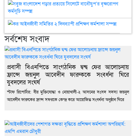
চা
জেল
সবু
শ্রম
শাখ
বাং
জীব
‘জু
গড়া
কর
উৎ
গণঅভ
প্রত
আইনজীবী
বড়ুয়
এব
সিল
সর্বশেষ সংবাদ
সমিতির
ঐক্
বাব
২
রাজ
বৃক
দিনব্যাপী
শীর্
কর্ম
প্রশিক্ষণ
আল
সম্প
কর্মশালা
প্রবাসী বিএনপিতে সাংগঠনিক দ্বন্দ্ব ফের আলোচনায়
সম্পন্ন
ফ্রান্সে জয়নুল আবেদীন ফারুককে সংবর্ধনা ঘিরে
যুবদলের সংঘর্ষ
স্টাফ রিপোর্টার: বীর মুক্তিযোদ্ধা ও নোয়াখালী-২ আসনের সংসদ সদস্য জয়নুল
আবেদীন ফারুকের ফ্রান্স সফরকে কেন্দ্র করে আয়োজিত সংবর্ধনা অনুষ্ঠান ঘিরে