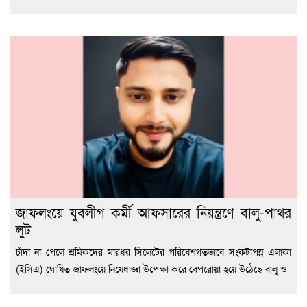
জাফলংয়ে যুবলীগ কর্মী আফসারের নিয়ন্ত্রণে বালু-পাথর
লুট
চাঁদা না পেলে শ্রমিকদের মারধর সিলেটের পরিবেশগতভাবে সংকটাপন্ন এলাকা
(ইসিএ) ঘোষিত জাফলংয়ে নিষেধাজ্ঞা উপেক্ষা করে বেপরোয়া হয়ে উঠেছে বালু ও