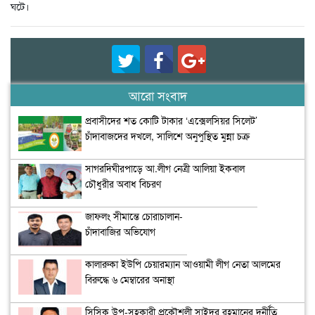
ঘটে।
আরো সংবাদ
প্রবাসীদের শত কোটি টাকার ‘এক্সেলসিয়র সিলেট’
চাঁদাবাজদের দখলে, সালিশে অনুপুস্থিত মুন্না চক্র
সাগরদিঘীরপাড়ে আ.লীগ নেত্রী আলিয়া ইকবাল
চৌধুরীর অবাধ বিচরণ
জাফলং সীমান্তে চোরাচালান-
চাঁদাবাজির অভিযোগ
কালারুকা ইউপি চেয়ারম্যান আওয়ামী লীগ নেতা আলমের
বিরুদ্ধে ৬ মেম্বারের অনাস্থা
সিসিক উপ-সহকারী প্রকৌশলী সাইদুর রহমানের দুর্নীতি