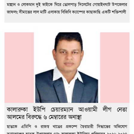
মান্নান ও লোকমান দুই ভাইকে ঘিরে তোলপাড় সিলেটের গোয়াইনঘাট উপজেলার
জাফলং সীমান্তের লাল মাটি এলাকায় বিজিবি ক্যাম্পের কাছাকাছি একটি শক্তিশালী
কালারুকা ইউপি চেয়ারম্যান আওয়ামী লীগ নেতা
আলমের বিরুদ্ধে ৬ মেম্বারের অনাস্থা
ছাতকে এডিপি ও রাজস্ব খাতের প্রকল্পে স্বৈরাচারী সিদ্ধান্তের অভিযোগ
সুনামগঞ্জের ছাতক উপজেলার ৪নং কালারুকা ইউনিয়ন পরিষদের ২০২৬-২০২৭