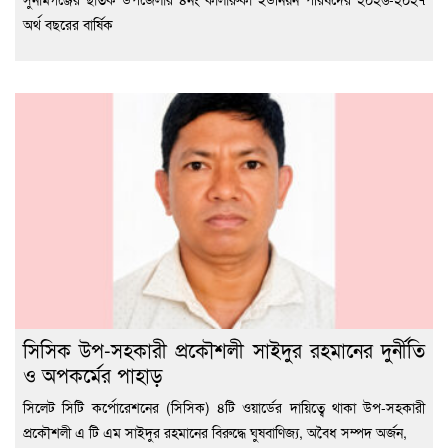
অর্থ বছরের বার্ষিক
সিসিক উপ-সহকারী প্রকৌশলী সাইদুর রহমানের দুর্নীতি
ও অপকর্মের পাহাড়
সিলেট সিটি কর্পোরেশনের (সিসিক) ৪টি ওয়ার্ডের দায়িত্বে থাকা উপ-সহকারী
প্রকৌশলী এ টি এম সাইদুর রহমানের বিরুদ্ধে ঘুষবাণিজ্য, অবৈধ সম্পদ অর্জন,