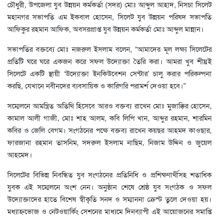
চৌধুরী, উপজেলা যুব উন্নয়ন কর্মকর্তা (সদর) মোঃ আব্দুল আহাদ, নিসচা সিলেট
মহানগর সভাপতি এম ইকবাল হোসেন, সিলেট যুব উন্নয়ন পরিষদ সভাপতি
আফিকুর রহমান আফিক, অবসরপ্রাপ্ত যুব উন্নয়ন কর্মকর্তা মোঃ আব্দুল মান্নান।
সভাপতির বক্তব্যে মোঃ নজরুল ইসলাম বলেন, “আমাদের মূল লক্ষ্য সিলেটের
প্রতিটি ঘরে ঘরে একজন করে সফল উদ্যোক্তা তৈরি করা। আমরা খুব শীঘ্রই
সিলেটে একটি স্থায়ী ‘উদ্যোক্তা ইনকিউবেশন সেন্টার’ চালু করার পরিকল্পনা
করছি, যেখানে নবীনদের ব্যবসায়িক ও কারিগরি পরামর্শ দেওয়া হবে।”
সম্মেলনে আমন্ত্রিত অতিথি হিসেবে আরও বক্তব্য রাখেন মোঃ মুজাক্কির হোসেন,
কামাল আলী গাজী, মোঃ শাহ আলম, কবি লিপি খান, আব্দুর রহমান, শারমিন
কবির ও জেলি বেগম। সংগঠনের পক্ষে বক্তব্য রাখেন কয়ছর আহমদ কাওছার,
ফারজানা রহমান তাসনিম, সদরুল ইসলাম নাছিম, নিজাম উদ্দিন ও জুয়েল
আহমেদ।
সিলেটের বিভিন্ন নিবন্ধিত যুব সংগঠনের প্রতিনিধি ও প্রশিক্ষণার্থীসহ শতাধিক
যুবক এই সম্মেলনে অংশ নেন। অনুষ্ঠান শেষে শ্রেষ্ঠ যুব সংগঠক ও সফল
উদ্যোক্তাদের হাতে বিশেষ স্বীকৃতি সনদ ও সম্মাননা ক্রেস্ট তুলে দেওয়া হয়।
মধ্যাহ্নভোজ ও নেটওয়ার্কিং সেশনের মাধ্যমে দিনব্যাপী এই আয়োজনের সমাপ্তি