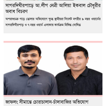
সাগরদিঘীরপাড়ে আ.লীগ নেত্রী আলিয়া ইকবাল চৌধুরীর
অবাধ বিচরণ
অপরাধচক্র গড়ে তোলার অভিযোগে ক্ষুব্ধ স্থানীয়রা সিলেট নগরীর ৯ নম্বর ওয়ার্ডের
সাগরদিঘীরপাড় ও ৭ নম্বর ওয়ার্ড এলাকায় কার্যক্রম নিষিদ্ধ ঘোষিত
জাফলং সীমান্তে চোরাচালান-চাঁদাবাজির অভিযোগ