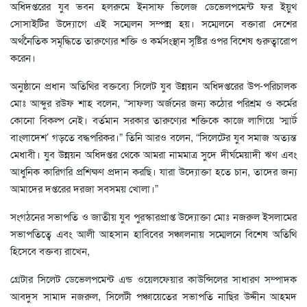
অধিদপ্তরের যুব ভবন হলরুমে ইনসাফ ভিলেজ ডেভেলপমেন্ট ফর ইয়ুথ
সোসাইটির উদ্যোগে এই সম্মেলন সম্পন্ন হয়। সম্মেলনে বক্তারা দেশের
অর্থনৈতিক সমৃদ্ধিতে তারুণ্যের শক্তি ও কর্মসংস্থান সৃষ্টির ওপর বিশেষ গুরুত্বারোপ
করেন।
অনুষ্ঠানে প্রধান অতিথির বক্তব্যে সিলেট যুব উন্নয়ন অধিদপ্তরের উপ-পরিচালক
মোঃ আব্দুর রউফ শাহ বলেন, “সাফল্য অর্জনের জন্য কঠোর পরিশ্রম ও কর্মের
কোনো বিকল্প নেই। বর্তমান সরকার তারুণ্যের শক্তিকে কাজে লাগিয়ে ‘স্মার্ট
বাংলাদেশ’ গড়তে বদ্ধপরিকর।” তিনি আরও বলেন, “সিলেটের যুব সমাজ অত্যন্ত
মেধাবী। যুব উন্নয়ন অধিদপ্তর থেকে আমরা নামমাত্র সুদে দীর্ঘমেয়াদী ঋণ এবং
আধুনিক কারিগরি প্রশিক্ষণ প্রদান করছি। যারা উদ্যোক্তা হতে চান, তাদের জন্য
আমাদের দপ্তরের দরজা সবসময় খোলা।”
সংগঠনের সভাপতি ও জাতীয় যুব পুরস্কারপ্রাপ্ত উদ্যোক্তা মোঃ নজরুল ইসলামের
সভাপতিত্বে এবং আলী আহসান হাবিবের সঞ্চালনায় সম্মেলনে বিশেষ অতিথি
হিসেবে বক্তব্য রাখেন,
গ্রেটার সিলেট ডেভেলপমেন্ট এন্ড ওয়েলফেয়ার কাউন্সিলের সাধারণ সম্পাদক
আবদুস সামাদ নজরুল, সিলেটী পঞ্চায়েতের সভাপতি নাছির উদ্দীন আহমদ