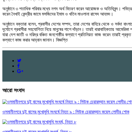
অনুষ্ঠানে ৩ শতাধিক পরিবার মধ্যে নগদ অর্থ বিতরণ করেন আয়োজক ও অতিথিবৃন্দ। পবিত্র
করেন নৈখাই কেন্দ্রীয় জামে মসজিদের ইমাম ও খতিব মাওলানা রাসেদ আহমদ।
অনুষ্ঠানে বক্তারা বলেন, প্রবাসীর দেশের সম্পদ, তারা দেশের বাহিরে থেকে ও সর্বদা 
দূর্যোগে প্রবাসীরা সহযোগিতা নিয়ে মানুষের পাশে দাঁড়ান। তারই ধারাবাহিকতায় আমেরিক
যারা দেশ জাতী ও দরিদ্র বঞ্চিত জনগোষ্ঠীর কল্যাণে প্রতিনিয়ত কাজ করেন তারাই প্রকৃত 
কল্যাণে কাজ করার আহ্বান জানান। বিজ্ঞপ্তি
আরো সংবাদ
ওসমানীনগরে দুই বাসের মুখোমুখি সংঘর্ষে নিহত ৯ : সিউক চেয়ারম্যান কয়েস লোদীর শোক
ওসমানীনগরে দুই বাসের মুখোমুখি সংঘর্ষ, নিহত ৮