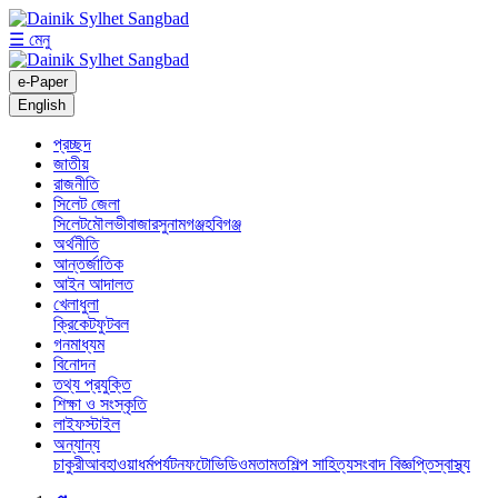
☰ মেনু
e-Paper
English
প্রচ্ছদ
জাতীয়
রাজনীতি
সিলেট জেলা
সিলেট
মৌলভীবাজার
সুনামগঞ্জ
হবিগঞ্জ
অর্থনীতি
আন্তর্জাতিক
আইন আদালত
খেলাধুলা
ক্রিকেট
ফুটবল
গনমাধ্যম
বিনোদন
তথ্য প্রযুক্তি
শিক্ষা ও সংস্কৃতি
লাইফস্টাইল
অন্যান্য
চাকুরী
আবহাওয়া
ধর্ম
পর্যটন
ফটো
ভিডিও
মতামত
শিল্প সাহিত্য
সংবাদ বিজ্ঞপ্তি
স্বাস্থ্য