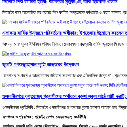
সিলেটে শিশু ফাহিমা হত্যা: জাকিরের মৃত্যুদণ্ড, বাকি দুজনকে খালাস
সিলেটের বহুল আলোচিত চার বছরের শিশু ফাহিমা আক্তারকে ধর্ষণচেষ্টা ও হত্যা মামলায় 
এলাকার সার্বিক উন্নয়নে পরিবর্তনের অঙ্গীকার: ইশতেহার উন্মোচন করলেন ত
আসন্ন ৩ নং সুরমা ইউনিয়ন পরিষদ নির্বাচনে চেয়ারম্যান পদপ্রার্থী তামিম জুবায়ের মিনহাজ 
জুলাই গণঅভ্যুত্থান স্মৃতি জাদুঘরের উদ্বোধন
‘জনগণের সংগ্রাম ও আত্মত্যাগের ইতিহাস সংরক্ষণের এক ঐতিহাসিক উদ্যোগ’ : প্রধানমন্ত্র
ওসমানীনগরে যুক্তরাজ্য প্রবাসীদের অর্থায়নে বুরুঙ্গা স্কুল মাঠে মাটি ভরাট; 
ওসমানীনগর প্রতিনিধি : সিলেটের ওসমানীনগর উপজেলার বুরুঙ্গা ইকবাল আহমদ উচ্চ বিদ্যালয়
সম্পাদক ও প্রকাশক : পারভীন বেগম (এমএসএস, অর্থনীতি)
কার্যালয়: কাকলী শপিং সেন্টার (লিফটের 6), জিন্দাবাজার, সিলেট-৩১০০ কর্তৃক প্রকাশিত।