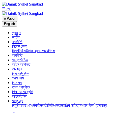
☰ মেনু
e-Paper
English
প্রচ্ছদ
জাতীয়
রাজনীতি
সিলেট জেলা
সিলেট
মৌলভীবাজার
সুনামগঞ্জ
হবিগঞ্জ
অর্থনীতি
আন্তর্জাতিক
আইন আদালত
খেলাধুলা
ক্রিকেট
ফুটবল
গনমাধ্যম
বিনোদন
তথ্য প্রযুক্তি
শিক্ষা ও সংস্কৃতি
লাইফস্টাইল
অন্যান্য
চাকুরী
আবহাওয়া
ধর্ম
পর্যটন
ফটো
ভিডিও
মতামত
শিল্প সাহিত্য
সংবাদ বিজ্ঞপ্তি
স্বাস্থ্য